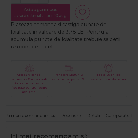
Adauga in cos
Livrare estimata: luni, 10 aug.
Plaseaza comanda si castiga puncte de
loialitate in valoare de
3,78
LEI
Pentru a
acumula puncte de loialitate trebuie sa detii
un cont de client.
Creaza-ti cont si
Transport Gratuit La
Peste 29 ani de
primesti 2% inapoi sub
comenzi de peste 399
experienta in domeniu
forma de bonus de
LEI
fidelitate pentru fiecare
achizitie.
Iti mai recomandam si:
Descriere
Detalii
Cumparate fre
Iti mai recomandam si: