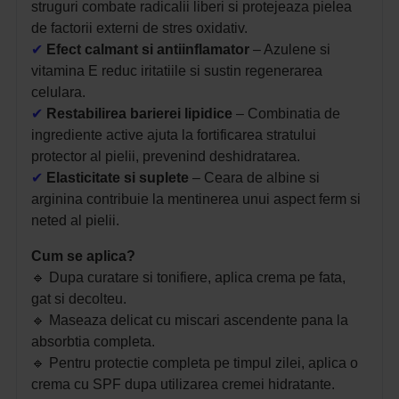
struguri combate radicalii liberi si protejeaza pielea
de factorii externi de stres oxidativ.
✔
Efect calmant si antiinflamator
– Azulene si
vitamina E reduc iritatiile si sustin regenerarea
celulara.
✔
Restabilirea barierei lipidice
– Combinatia de
ingrediente active ajuta la fortificarea stratului
protector al pielii, prevenind deshidratarea.
✔
Elasticitate si suplete
– Ceara de albine si
arginina contribuie la mentinerea unui aspect ferm si
neted al pielii.
Cum se aplica?
🔹 Dupa curatare si tonifiere, aplica crema pe fata,
gat si decolteu.
🔹 Maseaza delicat cu miscari ascendente pana la
absorbtia completa.
🔹 Pentru protectie completa pe timpul zilei, aplica o
crema cu SPF dupa utilizarea cremei hidratante.