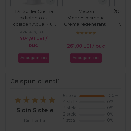
Dr. Spiller Crema
Macon
Dr. Sp
hidratanta cu
Meerescosmetic
zi d
colagen Aqua Plus
Crema regeneranta
vitam
200ml
cu colagen pentru
hial
PRP:
409,00
LEI
PR
fata Regenerant
404,91
LEI
/
22
Collagen Repair
buc
261,00
LEI
/ buc
50ml
Adauga in cos
Adauga in cos
Ada
Ce spun clientii
5 stele
100%
4 stele
0%
3 stele
0%
5 din 5 stele
2 stele
0%
1 stea
0%
Din 1 voturi