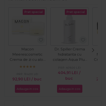
Pret special
Pret special
Macon
Dr. Spiller Crema
Meerescosmetic
hidratanta cu
Meer
Crema de zi cu aloe
colagen Aqua Plus
Crema
vera pentru ten
200ml
cu co
PRP:
409,00
LEI
sensibil Derm
fata
404,91
LEI
/
PRP:
104,00
LEI
Balance 50ml
Coll
buc
92,90
LEI
/ buc
261,
Adauga in cos
Adauga in cos
Ada