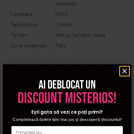
Vitalitate
Cantitate
50ml
Tip produs
Crema
Tip ten
Matur, Sensibil, Uscat
Zona corporala
Fata
Cumparate frecvent impreuna:
Ai deblocat un
discount misterios!
Ești gata să vezi ce poți primi?
Completează datele tale mai jos și descoperă discountul!