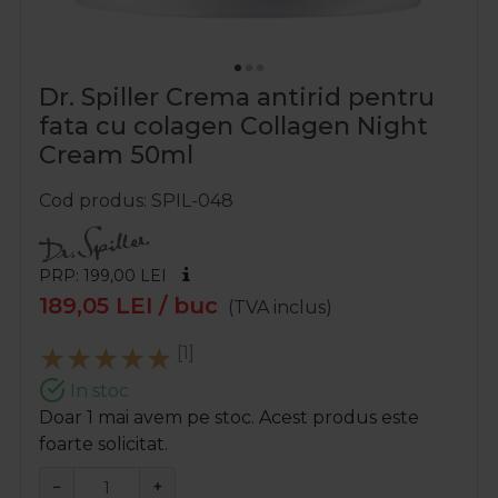
Dr. Spiller Crema antirid pentru
fata cu colagen Collagen Night
Cream 50ml
Cod produs
SPIL-048
PRP: 199,00
LEI
189,05
LEI
/ buc
(TVA inclus)
[1]
In stoc
Doar 1 mai avem pe stoc. Acest produs este
foarte solicitat.
−
+