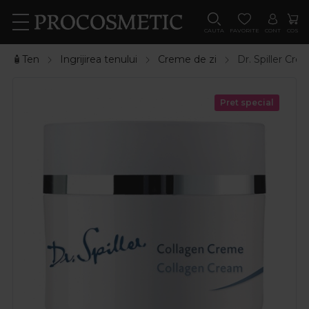
CAUTA
FAVORITE
CONT
COS
🧴Ten
Ingrijirea tenului
Creme de zi
Dr. Spiller Cr
Pret special