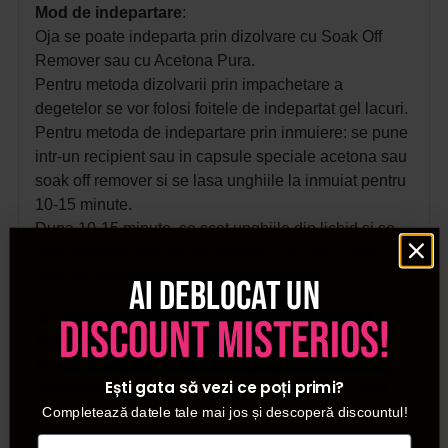
Mod de indepartare
:
Oja se poate indeparta prin dizolvare cu Soak Off
Remover sau cu Acetona Pura.
Pentru metoda dizolvarii prin impachetare a
degetelor se vor folosi foitele de indepartat gel lacuri.
Pentru metoda de indepartare prin inmuiere: se pune
intr-un recipient sau in capsule speciale acetona sau
soak off remover si se lasa unghiile la inmuiat pentru
10-15 minute.
Dupa 10-15 minute, se scot unghiile din lichid si se
indeparteaza resturile de produs cu ajutorul unei
spatule metalice.
Ai deblocat un
🛍️Toate produsele achizitionate de pe site-ul
discount misterios!
nostru sunt originale.
📜Declaratie de conformitate ProCosmetic.
Ești gata să vezi ce poți primi?
✅Procosmetic este distribuitor autorizat
Cupio
.
Completează datele tale mai jos și descoperă discountul!