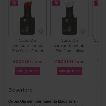
Cupio Oja
Cupio Oja
Cupio 
semipermanenta
semipermanenta
O
The One - Ferrari
The One - Milky
15ml
White 15ml
PR
56,0
46,00
LEI
/ buc
46,00
LEI
/ buc
Adauga in cos
Adauga in cos
Ada
Descriere
Cupio Oja semipermanenta Macarons -