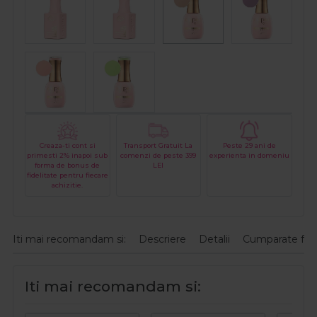
Creaza-ti cont si
Transport Gratuit La
Peste 29 ani de
primesti 2% inapoi sub
comenzi de peste 399
experienta in domeniu
forma de bonus de
LEI
fidelitate pentru fiecare
achizitie.
Iti mai recomandam si:
Descriere
Detalii
Cumparate fre
Iti mai recomandam si: