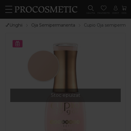
CAUTA
FAVORITE
CONT
COS
💅Unghii
Oja Semipermanenta
Cupio Oja semiperman
Stoc epuizat