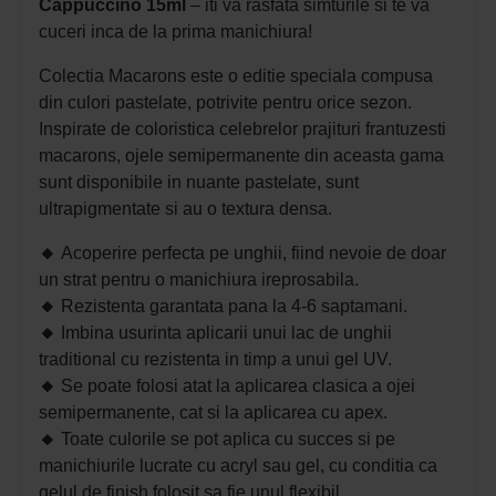
Cappuccino 15ml
– iti va rasfata simturile si te va
cuceri inca de la prima manichiura!
Colectia Macarons este o editie speciala compusa
din culori pastelate, potrivite pentru orice sezon.
Inspirate de coloristica celebrelor prajituri frantuzesti
macarons, ojele semipermanente din aceasta gama
sunt disponibile in nuante pastelate, sunt
ultrapigmentate si au o textura densa.
🔸
Acoperire perfecta pe unghii, fiind nevoie de doar
un strat pentru o manichiura ireprosabila.
🔸
Rezistenta garantata pana la 4-6 saptamani.
🔸
Imbina usurinta aplicarii unui lac de unghii
traditional cu rezistenta in timp a unui gel UV.
🔸
Se poate folosi atat la aplicarea clasica a ojei
semipermanente, cat si la aplicarea cu apex.
🔸
Toate culorile se pot aplica cu succes si pe
manichiurile lucrate cu acryl sau gel, cu conditia ca
gelul de finish folosit sa fie unul flexibil.