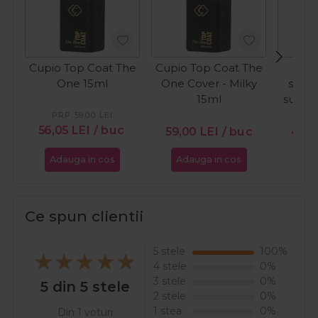
Cupio Top Coat The
Cupio Top Coat The
C
One 15ml
One Cover - Milky
semi
15ml
sunkis
W
PRP:
59,00
LEI
56,05
LEI
/ buc
59,00
LEI
/ buc
49,
Adauga in cos
Adauga in cos
Ada
Ce spun clientii
5 stele
100%
4 stele
0%
3 stele
0%
5 din 5 stele
2 stele
0%
1 stea
0%
Din 1 voturi