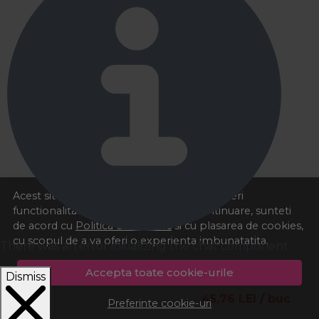
Acest site foloseste cookies pentru a va oferi
functionalitatea dorita. Navigand in continuare, sunteti
de acord cu
Politica de cookies
si cu plasarea de cookies,
cu scopul de a va oferi o experienta imbunatatita.
There was an error initializing the chat component
Accepta toate cookie-urile
Dismiss
45,76
LEI
/ buc
Preferinte cookie-uri