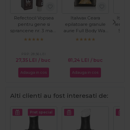
Refectocil Vopsea
Italwax Ceara
Italw
pentru gene si
epilatoare granule
lemn p
sprancene nr. 3 maro
aurie Full Body Wax
Stan
natural 15ml
Luxury Premium 1kg
PRP:
28,56
LEI
27,35
LEI
/ buc
81,24
LEI
/ buc
13,2
Adauga in cos
Adauga in cos
Ada
Alti clienti au fost interesati de:
Pret special