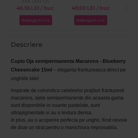
Cacao 15ml
Wave 15ml
Nig
PRP:
49,00
LEI
PR
46,55
LEI
/ buc
49,00
LEI
/ buc
37,0
Adauga in cos
Adauga in cos
Ada
Descriere
Cupio Oja semipermanenta Macarons - Blueberry
Cheesecake 15ml
– eleganta frantuzeasca direct pe
unghiile tale!
Inspirate de coloristica celebrelor prajituri frantuzesti
macarons, ojele semipermanente din aceasta gama
sunt disponibile in nuante pastelate, sunt
ultrapigmentate si au o textura densa.
In plus, au o acoperire perfecta pe unghii, fiind nevoie
de doar un strat pentru o manichiura ireprosabila.