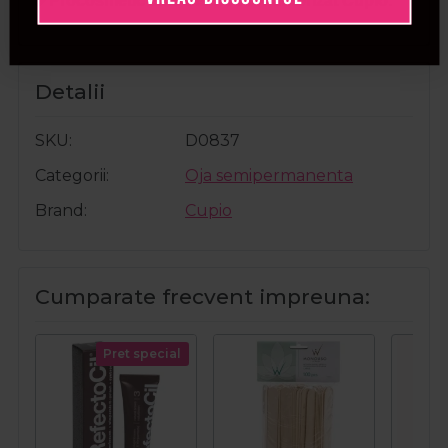
✅Procosmetic este distribuitor autorizat
Cupio
.
Detalii
SKU
D0837
Categorii
Oja semipermanenta
Brand
Cupio
Cumparate frecvent impreuna:
Pret special