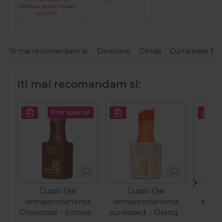
fidelitate pentru fiecare
achizitie.
Iti mai recomandam si:
Descriere
Detalii
Cumparate fre
Iti mai recomandam si:
Pret special
Cupio Oja
Cupio Oja
C
semipermanenta
semipermanenta
semi
Chocolate - Smoked
sunkissed. - Orange
Effe