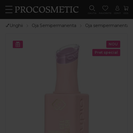
CAUTA
FAVORITE
CONT
COS
💅Unghii
Oja Semipermanenta
Oja semipermanenta
NOU
Pret special