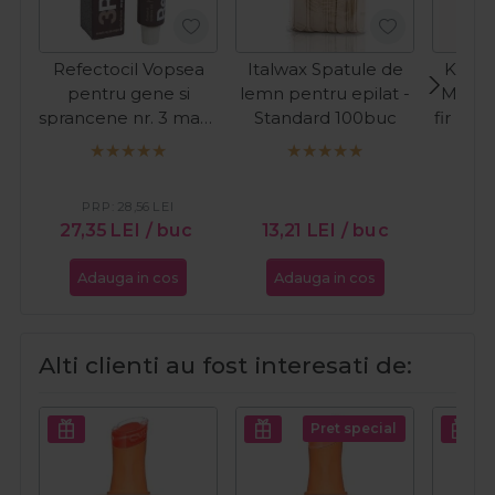
Refectocil Vopsea
Italwax Spatule de
Kiepe
pentru gene si
lemn pentru epilat -
Masina
sprancene nr. 3 maro
Standard 100buc
fir Pre
natural 15ml
C
PR
27
PRP:
28,56
LEI
27,35
LEI
/ buc
13,21
LEI
/ buc
Adauga in cos
Adauga in cos
Ada
Alti clienti au fost interesati de:
Pret special