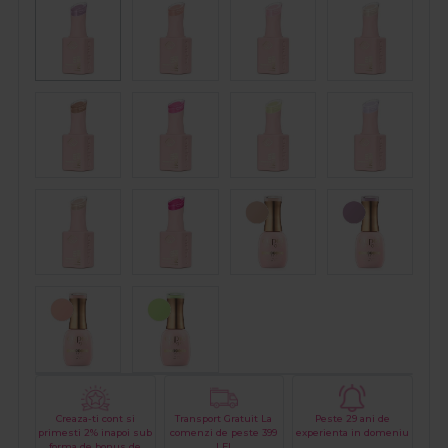
Creaza-ti cont si
Transport Gratuit La
Peste 29 ani de
primesti 2% inapoi sub
comenzi de peste 399
experienta in domeniu
forma de bonus de
LEI