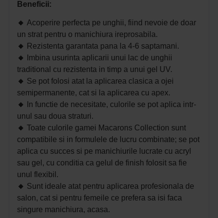
Beneficii:
🔸
Acoperire perfecta pe unghii, fiind nevoie de doar
un strat pentru o manichiura ireprosabila.
🔸
Rezistenta garantata pana la 4-6 saptamani.
🔸
Imbina usurinta aplicarii unui lac de unghii
traditional cu rezistenta in timp a unui gel UV.
🔸
Se pot folosi atat la aplicarea clasica a ojei
semipermanente, cat si la aplicarea cu apex.
🔸
In functie de necesitate, culorile se pot aplica intr-
unul sau doua straturi.
🔸
Toate culorile gamei Macarons Collection sunt
compatibile si in formulele de lucru combinate; se pot
aplica cu succes si pe manichiurile lucrate cu acryl
sau gel, cu conditia ca gelul de finish folosit sa fie
unul flexibil.
🔸
Sunt ideale atat pentru aplicarea profesionala de
salon, cat si pentru femeile ce prefera sa isi faca
singure manichiura, acasa.