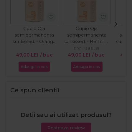
Cupio Oja
Cupio Oja
C
semipermanenta
semipermanenta
semi
sunkissed. - Orange
sunkissed. - Bellini by
sunkis
Wave 15ml
the Pool 15ml
in 
PRP:
49,83
LEI
PR
49,00
LEI
/ buc
49,00
LEI
/ buc
49,
Adauga in cos
Adauga in cos
Ada
Ce spun clientii
Detii sau ai utilizat produsul?
Posteaza review