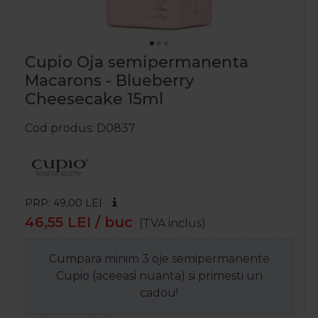
Cupio Oja semipermanenta
Macarons - Blueberry
Cheesecake 15ml
Cod produs
D0837
PRP: 49,00
LEI
46,55
LEI
/ buc
(TVA inclus)
Cumpara minim 3 oje semipermanente
Cupio (aceeasi nuanta) si primesti un
cadou!