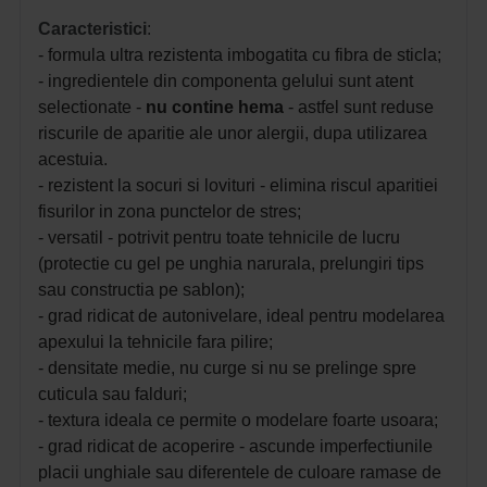
Caracteristici
:
- formula ultra rezistenta imbogatita cu fibra de sticla;
- ingredientele din componenta gelului sunt atent
selectionate -
nu contine hema
- astfel sunt reduse
riscurile de aparitie ale unor alergii, dupa utilizarea
acestuia.
- rezistent la socuri si lovituri - elimina riscul aparitiei
fisurilor in zona punctelor de stres;
- versatil - potrivit pentru toate tehnicile de lucru
(protectie cu gel pe unghia narurala, prelungiri tips
sau constructia pe sablon);
- grad ridicat de autonivelare, ideal pentru modelarea
apexului la tehnicile fara pilire;
- densitate medie, nu curge si nu se prelinge spre
cuticula sau falduri;
- textura ideala ce permite o modelare foarte usoara;
- grad ridicat de acoperire - ascunde imperfectiunile
placii unghiale sau diferentele de culoare ramase de