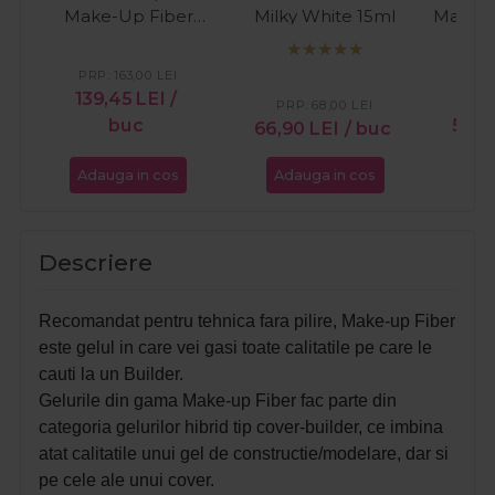
Make-Up Fiber
Milky White 15ml
Make-U
Natural 50ml
P
PRP:
163,00
LEI
139,45
LEI
/
PR
PRP:
68,00
LEI
buc
57,9
66,90
LEI
/ buc
Adauga in cos
Adauga in cos
Ada
Descriere
Recomandat pentru tehnica fara pilire, Make-up Fiber
este gelul in care vei gasi toate calitatile pe care le
cauti la un Builder.
Gelurile din gama Make-up Fiber fac parte din
categoria gelurilor hibrid tip cover-builder, ce imbina
atat calitatile unui gel de constructie/modelare, dar si
pe cele ale unui cover.