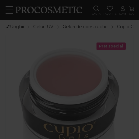
CAUTA
FAVORITE
CONT
COS
💅Unghii
Geluri UV
Geluri de constructie
Cupio Gel 
Pret special