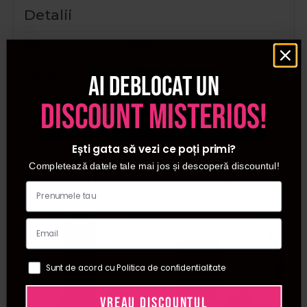
Detalii
SKU
11610
Categorii
Geluri de constructie
Ai deblocat un
Brand
Cupio
discount misterios!
Cantitate
30ml
Ești gata să vezi ce poți primi?
Completează datele tale mai jos și descoperă discountul!
Cumparate frecvent impreuna:
Sunt de acord cu Politica de confidentialitate
VREAU DISCOUNTUL