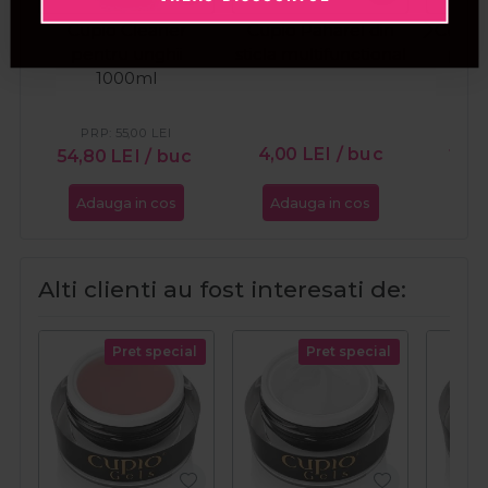
Cupio Cleaner
Cupio Paharel din
Cupio 
pentru unghii
sticla multifunctional
port
1000ml
man
pedic
PRP:
55,00
LEI
4,00
LEI
/ buc
54,80
LEI
/ buc
10,
Adauga in cos
Adauga in cos
Ada
Alti clienti au fost interesati de:
Pret special
Pret special