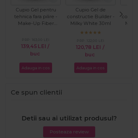
Cupio Gel pentru
Cupio Gel de
Cup
tehnica fara pilire -
constructie Builder -
constru
Make-Up Fiber
Milky White 30ml
Milky
Natural 50ml
PRP:
163,00
LEI
PRP:
122,00
LEI
PR
139,45
LEI
/
120,78
LEI
/
16
buc
buc
Adauga in cos
Adauga in cos
Ada
Ce spun clientii
Detii sau ai utilizat produsul?
Posteaza review