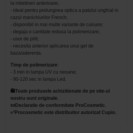
la intretineri anterioare;
- ideal pentru prelungirea optica a patului unghial in
cazul manichiurilor French;
- disponibil in mai multe variante de culoare;
- degaja o cantitate redusa la polimerizare;
- usor de pilit;
- necesita anterior aplicarea unui gel de
baza/aderenta.
Timp de polimerizare
:
- 3 min in lampa UV cu neoane;
- 90-120 sec in lampa Led.
🛍️Toate produsele achizitionate de pe site-ul
nostru sunt originale.
📜Declaratie de conformitate ProCosmetic.
✅Procosmetic este distribuitor autorizat Cupio.