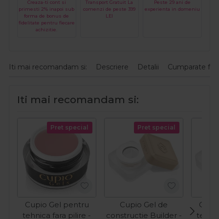
Creaza-ti cont si
Transport Gratuit La
Peste 29 ani de
primesti 2% inapoi sub
comenzi de peste 399
experienta in domeniu
forma de bonus de
LEI
fidelitate pentru fiecare
achizitie.
Iti mai recomandam si:
Descriere
Detalii
Cumparate fre
Iti mai recomandam si:
Pret special
Pret special
Cupio Gel pentru
Cupio Gel de
Cupio
tehnica fara pilire -
constructie Builder -
tehnic