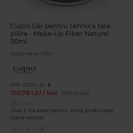
Cupio Gel pentru tehnica fara
pilire - Make-Up Fiber Natural
30ml
Cod produs
11610
PRP: 122,00
LEI
120,78
LEI
/ buc
(TVA inclus)
In stoc
Doar 2 mai avem pe stoc. Acest produs este
foarte solicitat.
−
+