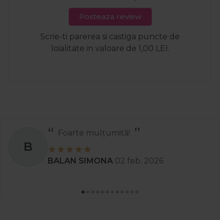
Posteaza review
Scrie-ti parerea si castiga puncte de
loialitate in valoare de 1,00 LEI.
ulțumită!
Recom
S
MONA
02 feb. 2026
Stanciu A