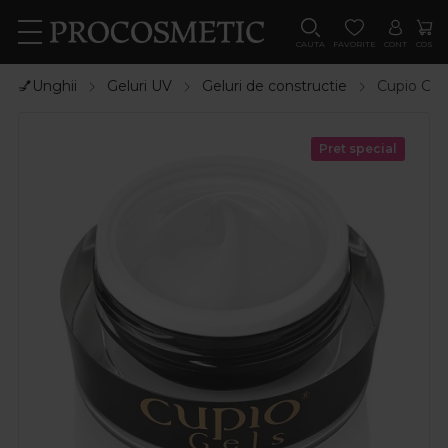
CAUTA
FAVORITE
CONT
COS
💅Unghii
Geluri UV
Geluri de constructie
Cupio Gel 
Pret special