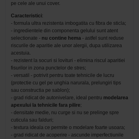
pe cele ale unui cover.
Caracteristici
:
- formula ultra rezistenta imbogatita cu fibra de sticla;
- ingredientele din componenta gelului sunt atent
selectionate -
nu contine hema
- astfel sunt reduse
riscurile de aparitie ale unor alergii, dupa utilizarea
acestuia.
- rezistent la socuri si lovituri - elimina riscul aparitiei
fisurilor in zona punctelor de stres;
- versatil - potrivit pentru toate tehnicile de lucru
(protectie cu gel pe unghia narurala, prelungiri tips
sau constructia pe sablon);
- grad ridicat de autonivelare, ideal pentru
modelarea
apexului la tehnicile fara pilire
;
- densitate medie, nu curge si nu se prelinge spre
cuticula sau falduri;
- textura ideala ce permite o modelare foarte usoara;
- grad ridicat de acoperire - ascunde imperfectiunile