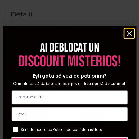
Detalii
SKU
C5998
Categorii
Geluri de constructie
Ai deblocat un
Brand
Cupio
discount misterios!
Cantitate
30ml
Ești gata să vezi ce poți primi?
Completează datele tale mai jos și descoperă discountul!
Cumparate frecvent impreuna:
Pret special
Sunt de acord cu Politica de confidentialitate