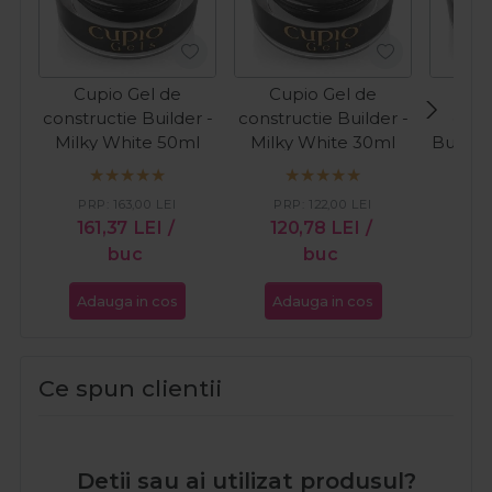
Cupio Gel de
Cupio Gel de
Cup
constructie Builder -
constructie Builder -
cons
Milky White 50ml
Milky White 30ml
Builder
PR
PRP:
163,00
LEI
PRP:
122,00
LEI
16
161,37
LEI
/
120,78
LEI
/
buc
buc
Adauga in cos
Adauga in cos
Ada
Ce spun clientii
Detii sau ai utilizat produsul?