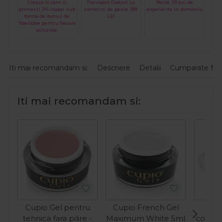
Creaza-ti cont si
Transport Gratuit La
Peste 29 ani de
primesti 2% inapoi sub
comenzi de peste 399
experienta in domeniu
forma de bonus de
LEI
fidelitate pentru fiecare
achizitie.
Iti mai recomandam si:
Descriere
Detalii
Cumparate fre
Iti mai recomandam si:
Cupio Gel pentru
Cupio French Gel
Cup
tehnica fara pilire -
Maximum White 5ml
constru