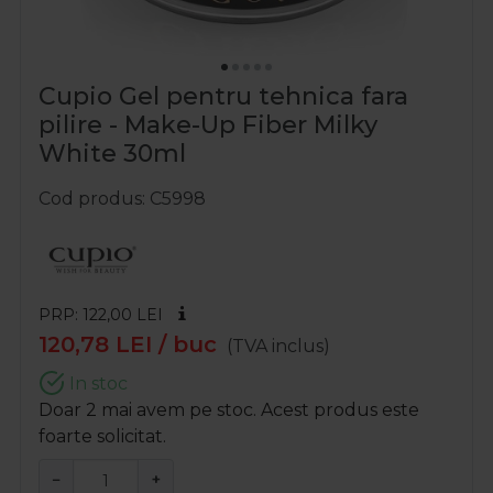
Cupio Gel pentru tehnica fara
pilire - Make-Up Fiber Milky
White 30ml
Cod produs
C5998
PRP: 122,00
LEI
120,78
LEI
/ buc
(TVA inclus)
In stoc
Doar 2 mai avem pe stoc. Acest produs este
foarte solicitat.
−
+