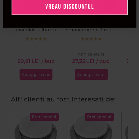
VREAU DISCOUNTUL
Italwax Ceara
Refectocil Vopsea
Thuya
epilatoare granule
pentru gene si
Brow
ciocolata alba cu
sprancene nr. 3 maro
pen
aroma de vanilie Hot
natural 15ml
spra
Film Ciocolata Alba
1kg
PRP:
28,56
LEI
PR
60,91
LEI
/ buc
27,35
LEI
/ buc
32,9
Adauga in cos
Adauga in cos
Ada
Alti clienti au fost interesati de:
Pret special
Pret special