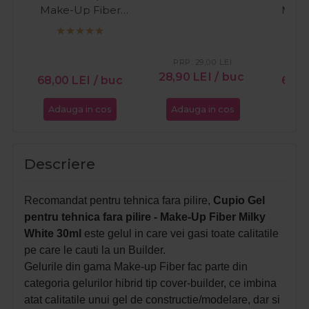
Make-Up Fiber
Milk
Natural 15ml
PRP:
29,00
LEI
PR
28,90
LEI
/ buc
68,00
LEI
/ buc
66,
Adauga in cos
Adauga in cos
Ada
Descriere
Recomandat pentru tehnica fara pilire,
Cupio Gel
pentru tehnica fara pilire - Make-Up Fiber Milky
White 30ml
este gelul in care vei gasi toate calitatile
pe care le cauti la un Builder.
Gelurile din gama Make-up Fiber fac parte din
categoria gelurilor hibrid tip cover-builder, ce imbina
atat calitatile unui gel de constructie/modelare, dar si