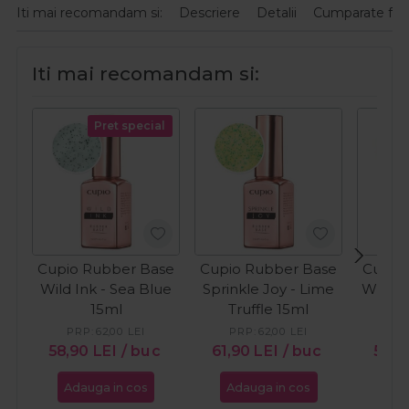
Iti mai recomandam si:
Descriere
Detalii
Cumparate fre
Iti mai recomandam si:
Pret special
Cupio Rubber Base
Cupio Rubber Base
Cupio
Wild Ink - Sea Blue
Sprinkle Joy - Lime
Wild I
15ml
Truffle 15ml
PRP:
62,00
LEI
PRP:
62,00
LEI
PR
58,90
LEI
/ buc
61,90
LEI
/ buc
58,9
Adauga in cos
Adauga in cos
Ada