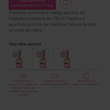
Adauga in cos
Livrare estimata: luni, 10 aug.
Plaseaza comanda si castiga puncte de
loialitate in valoare de
1,18
LEI
Pentru a
acumula puncte de loialitate trebuie sa detii
un cont de client.
Vezi alte optiuni
Creaza-ti cont si
Transport Gratuit La
Peste 29 ani de
primesti 2% inapoi sub
comenzi de peste 399
experienta in domeniu
forma de bonus de
LEI
fidelitate pentru fiecare
achizitie.