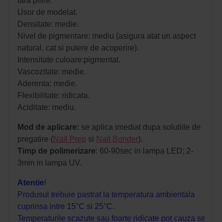
fara pilire.
Usor de modelat.
Densitate: medie.
Nivel de pigmentare: mediu (asigura atat un aspect
natural, cat si putere de acoperire).
Intensitate culoare:pigmentat.
Vascozitate: medie.
Aderenta: medie.
Flexibilitate: ridicata.
Aciditate: mediu.
Mod de aplicare:
s
e aplica imediat dupa solutiile de
pregatire (
Nail Prep
si
Nail Bonder
).
Timp de polimerizare
: 60-90sec in lampa LED; 2-
3min in lampa UV.
Atentie
!
Produsul trebuie pastrat la temperatura ambientala
cuprinsa intre 15°C si 25°C.
Temperaturile scazute sau foarte ridicate pot cauza sedim