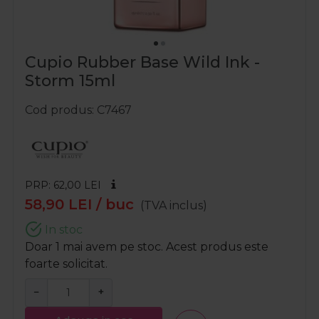
Cupio Rubber Base Wild Ink -
Storm 15ml
Cod produs
C7467
PRP: 62,00
LEI
58,90
LEI
/ buc
(TVA inclus)
In stoc
Doar 1 mai avem pe stoc. Acest produs este
foarte solicitat.
−
+