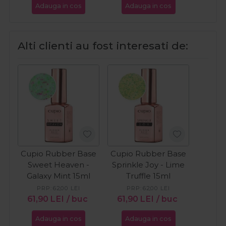
Adauga in cos
Adauga in cos
Ada
Alti clienti au fost interesati de:
Cupio Rubber Base
Cupio Rubber Base
Sweet Heaven -
Sprinkle Joy - Lime
Galaxy Mint 15ml
Truffle 15ml
PRP:
62,00
LEI
PRP:
62,00
LEI
61,90
LEI
/ buc
61,90
LEI
/ buc
Adauga in cos
Adauga in cos