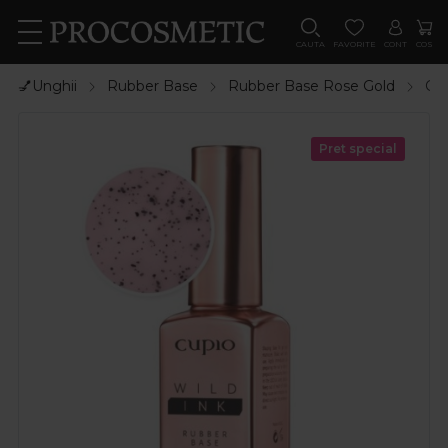
CAUTA
FAVORITE
CONT
COS
💅Unghii
Rubber Base
Rubber Base Rose Gold
Cup
Pret special