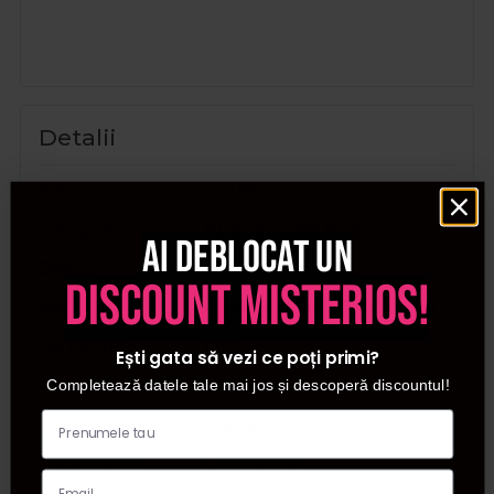
Detalii
SKU
C7467
Categorii
Rubber Base Rose Gold
Ai deblocat un
Brand
Cupio
discount misterios!
Beneficii
Aspect natural, Rezistenta
Cantitate
15ml
Ești gata să vezi ce poți primi?
Destinat pentru
Unghii
Completează datele tale mai jos și descoperă discountul!
Tip produs
Oja semipermanenta
Tip utilizare
Profesional