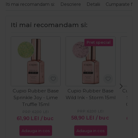
Iti mai recomandam si:
Descriere
Detalii
Cumparate fre
Iti mai recomandam si:
Pret special
Cupio Rubber Base
Cupio Rubber Base
Cupio
Sprinkle Joy - Lime
Wild Ink - Storm 15ml
Swee
Truffle 15ml
Gala
PRP:
62,00
LEI
PRP:
62,00
LEI
PR
58,90
LEI
/ buc
61,90
LEI
/ buc
61,9
Adauga in cos
Adauga in cos
Ada