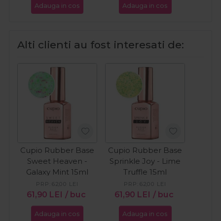
Adauga in cos
Adauga in cos
Ada
Alti clienti au fost interesati de:
Cupio Rubber Base
Cupio Rubber Base
Sweet Heaven -
Sprinkle Joy - Lime
Galaxy Mint 15ml
Truffle 15ml
PRP:
62,00
LEI
PRP:
62,00
LEI
61,90
LEI
/ buc
61,90
LEI
/ buc
Adauga in cos
Adauga in cos