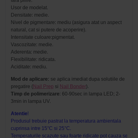
fara pilire.
Usor de modelat.
Densitate: medie.
Nivel de pigmentare: mediu (asigura atat un aspect
natural, cat si putere de acoperire).
Intensitate culoare:pigmentat.
Vascozitate: medie.
Aderenta: medie.
Flexibilitate: ridicata.
Aciditate: mediu.
Mod de aplicare:
s
e aplica imediat dupa solutiile de
pregatire (
Nail Prep
si
Nail Bonder
).
Timp de polimerizare
: 60-90sec in lampa LED; 2-
3min in lampa UV.
Atentie
!
Produsul trebuie pastrat la temperatura ambientala
cuprinsa intre 15°C si 25°C.
Temperaturile scazute sau foarte ridicate pot cauza sedim