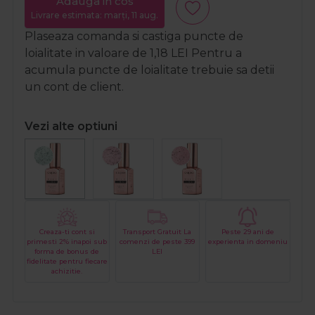
Adauga in cos
Livrare estimata: marți, 11 aug.
Plaseaza comanda si castiga puncte de
loialitate in valoare de
1,18
LEI
Pentru a
acumula puncte de loialitate trebuie sa detii
un cont de client.
Vezi alte optiuni
Creaza-ti cont si
Transport Gratuit La
Peste 29 ani de
primesti 2% inapoi sub
comenzi de peste 399
experienta in domeniu
forma de bonus de
LEI
fidelitate pentru fiecare
achizitie.