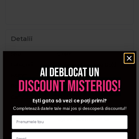
Detalii
SKU
C7466
Categorii
Rubber Base Rose Gold
Ai deblocat un
Brand
Cupio
discount misterios!
Beneficii
Aspect natural, Rezistenta
Cantitate
15ml
Ești gata să vezi ce poți primi?
Destinat pentru
Unghii
Completează datele tale mai jos și descoperă discountul!
Tip produs
Oja semipermanenta
Tip utilizare
Profesional