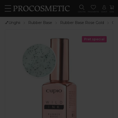
CAUTA
FAVORITE
CONT
COS
💅Unghii
Rubber Base
Rubber Base Rose Gold
Cup
Pret special