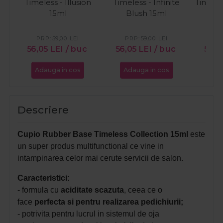
Timeless - Illusion
Timeless - Infinite
Timele
15ml
Blush 15ml
PRP:
59,00
LEI
PRP:
59,00
LEI
PR
56,05
LEI
/ buc
56,05
LEI
/ buc
56,0
Adauga in cos
Adauga in cos
Ada
Descriere
Cupio Rubber Base Timeless Collection 15ml
este
un super produs multifunctional ce vine in
intampinarea celor mai cerute servicii de salon.
Caracteristici:
- formula cu
aciditate scazuta
, ceea ce o
face
perfecta si pentru realizarea pedichiurii;
- potrivita pentru lucrul in sistemul de oja