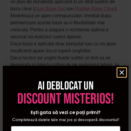
un plus de rezistenta aplicand si un strat subtire de
baza clear (
Gum Base Gel
sau
Rubber Base Clear
).
Modeleaza un apex corespunzator; imediat dupa
polimerizare aceste baze au o flexibilitate mai
crescuta. Pentru a asigura o rezistenta optima e
necesar sa realizezi corect apexul.
Daca baza e aplicata doar pensulat sau cu un apex
insuficient apare riscul ruperii unghiilor.
Daca lucrezi pe unghii foarte subtiri ce tind sa se
desprinda in timp la colturi de pe materialul tehnic, la
finalul manichiurii indeparteaza prin frezare unghia
naturala cu ajutorul unui bit special pentru tehnica de
Ai deblocat un
under refill.
discount misterios!
Produs destinat uzului profesional.
Atentie!
Evitati contactul direct cu pielea, poate
cauza alergii!
Ești gata să vezi ce poți primi?
Completează datele tale mai jos și descoperă discountul!
Produsul trebuie pastrat la temperatura ambientala
cuprinsa intre 15°C si 25°C.
Temperaturile scazute