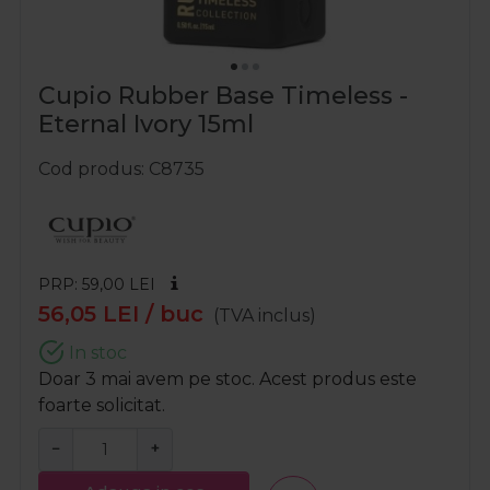
Cupio Rubber Base Timeless -
Eternal Ivory 15ml
Cod produs
C8735
PRP: 59,00
LEI
56,05
LEI
/ buc
(TVA inclus)
In stoc
Doar 3 mai avem pe stoc. Acest produs este
foarte solicitat.
−
+