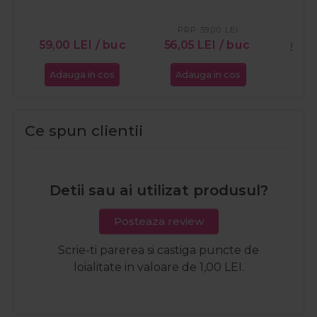
PRP:
59,00
LEI
PR
59,00
LEI
/ buc
56,05
LEI
/ buc
56,0
Adauga in cos
Adauga in cos
Ada
Ce spun clientii
Detii sau ai utilizat produsul?
Posteaza review
Scrie-ti parerea si castiga puncte de
loialitate in valoare de 1,00 LEI.