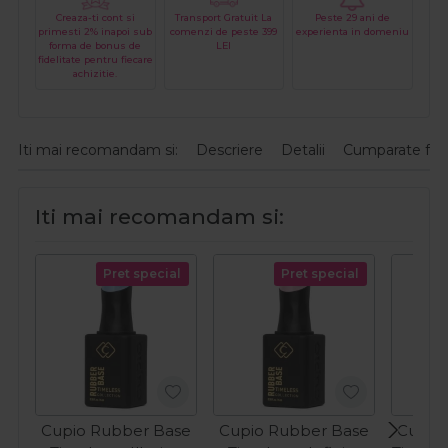
Creaza-ti cont si
Transport Gratuit La
Peste 29 ani de
primesti 2% inapoi sub
comenzi de peste 399
experienta in domeniu
forma de bonus de
LEI
fidelitate pentru fiecare
achizitie.
Iti mai recomandam si:
Descriere
Detalii
Cumparate fre
Iti mai recomandam si:
Pret special
Pret special
Cupio Rubber Base
Cupio Rubber Base
Cupio