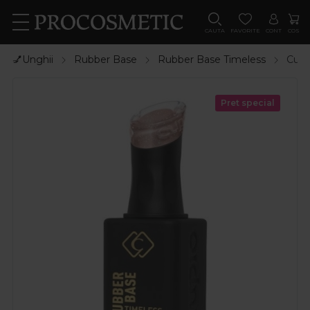
CAUTA
FAVORITE
CONT
COS
💅Unghii
Rubber Base
Rubber Base Timeless
Cupi
Pret special