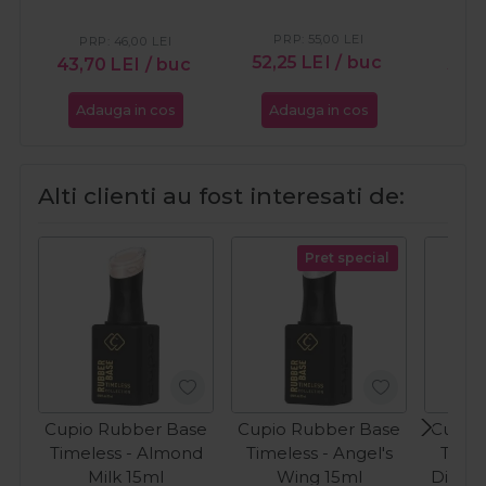
Green 15ml
PRP:
55,00
LEI
PRP:
46,00
LEI
52,25
LEI
/ buc
43,70
LEI
/ buc
55,
Adauga in cos
Adauga in cos
Ada
Alti clienti au fost interesati de:
Pret special
Cupio Rubber Base
Cupio Rubber Base
Cupio
Timeless - Almond
Timeless - Angel's
Timel
Milk 15ml
Wing 15ml
Diamo