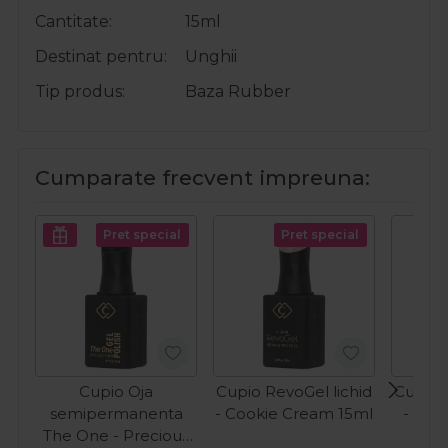
Cantitate
15ml
Destinat pentru
Unghii
Tip produs
Baza Rubber
Cumparate frecvent impreuna:
Pret special
Pret special
Cupio Oja
Cupio RevoGel lichid
Cupio 
semipermanenta
- Cookie Cream 15ml
- Fro
The One - Precious