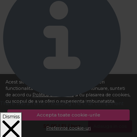
Acest site foloseste cookies pentru a va oferi
functionalitatea dorita. Navigand in continuare, sunteti
de acord cu
Politica de cookies
si cu plasarea de cookies,
cu scopul de a va oferi o experienta imbunatatita.
There was an error initializing the chat component
Accepta toate cookie-urile
Dismiss
56,05
LEI
/ buc
Adauga in cos
Preferinte cookie-uri