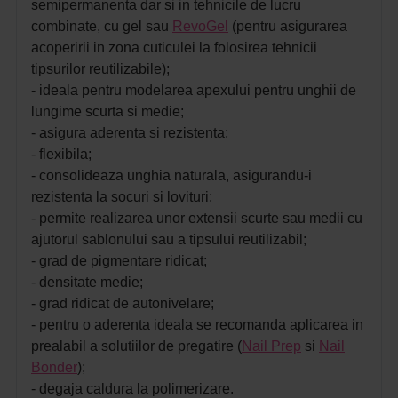
semipermanenta dar si in tehnicile de lucru
combinate, cu gel sau
RevoGel
(pentru asigurarea
acoperirii in zona cuticulei la folosirea tehnicii
tipsurilor reutilizabile);
- ideala pentru modelarea apexului pentru unghii de
lungime scurta si medie;
- asigura aderenta si rezistenta;
- flexibila;
- consolideaza unghia naturala, asigurandu-i
rezistenta la socuri si lovituri;
- permite realizarea unor extensii scurte sau medii cu
ajutorul sablonului sau a tipsului reutilizabil;
- grad de pigmentare ridicat;
- densitate medie;
- grad ridicat de autonivelare;
- pentru o aderenta ideala se recomanda aplicarea in
prealabil a solutiilor de pregatire
(
Nail Prep
si
Nail
Bonder
);
- degaja caldura la polimerizare.