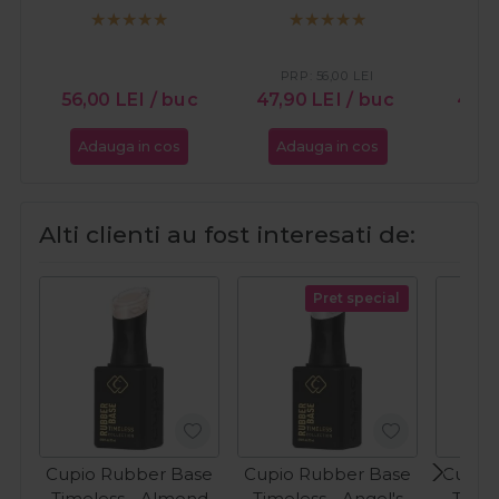
Collection - Soft
Collection - Blush
Caramel 15ml
Shimmer White 15ml
PRP:
56,00
LEI
56,00
LEI
/ buc
47,90
LEI
/ buc
45,
Adauga in cos
Adauga in cos
Ada
Alti clienti au fost interesati de:
Pret special
Cupio Rubber Base
Cupio Rubber Base
Cupio
Timeless - Almond
Timeless - Angel's
Timel