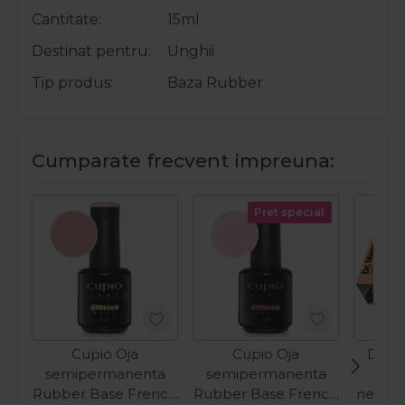
Cantitate
15ml
Destinat pentru
Unghii
Tip produs
Baza Rubber
Cumparate frecvent impreuna:
Pret special
Cupio Oja
Cupio Oja
Dr. M
semipermanenta
semipermanenta
nitr
Rubber Base French
Rubber Base French
negre 