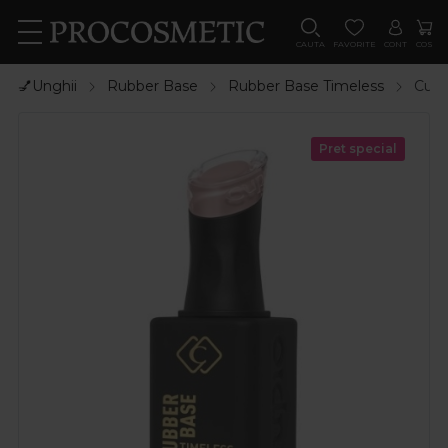
CAUTA
FAVORITE
CONT
COS
💅Unghii
Rubber Base
Rubber Base Timeless
Cupi
Pret special