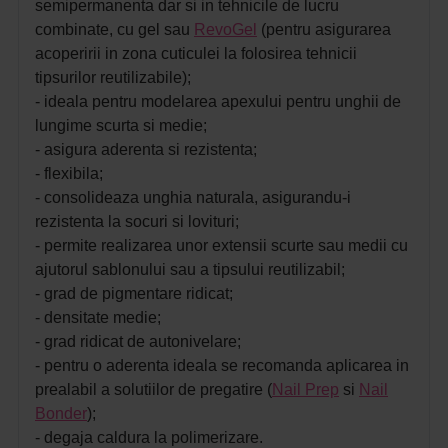
semipermanenta dar si in tehnicile de lucru
combinate, cu gel sau
RevoGel
(pentru asigurarea
acoperirii in zona cuticulei la folosirea tehnicii
tipsurilor reutilizabile);
- ideala pentru modelarea apexului pentru unghii de
lungime scurta si medie;
- asigura aderenta si rezistenta;
- flexibila;
- consolideaza unghia naturala, asigurandu-i
rezistenta la socuri si lovituri;
- permite realizarea unor extensii scurte sau medii cu
ajutorul sablonului sau a tipsului reutilizabil;
- grad de pigmentare ridicat;
- densitate medie;
- grad ridicat de autonivelare;
- pentru o aderenta ideala se recomanda aplicarea in
prealabil a solutiilor de pregatire
(
Nail Prep
si
Nail
Bonder
);
- degaja caldura la polimerizare.