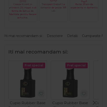
Creaza-ti cont si
Transport Gratuit La
Peste 29 ani de
primesti 2% inapoi sub
comenzi de peste 399
experienta in domeniu
forma de bonus de
LEI
fidelitate pentru fiecare
achizitie.
Iti mai recomandam si:
Descriere
Detalii
Cumparate fre
Iti mai recomandam si:
Pret special
Pret special
Cupio Rubber Base
Cupio Rubber Base
Cupio