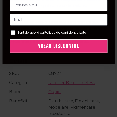
sau foarte ridicate pot cauza sedimentarea
pigmentului de culoare.
Procosmetic este distribuitor autorizat Cupio.
Toate produsele achizitionate de pe site-ul nostru
Sunt de acord cu Politica de confidentialitate
sunt originale.
Declaratie de conformitate ProCosmetic.
VREAU DISCOUNTUL
Detalii
SKU
C8724
Categorii
Rubber Base Timeless
Brand
Cupio
Beneficii
Durabilitate, Flexibilitate,
Modelare, Pigmentare ,
Rezistenta