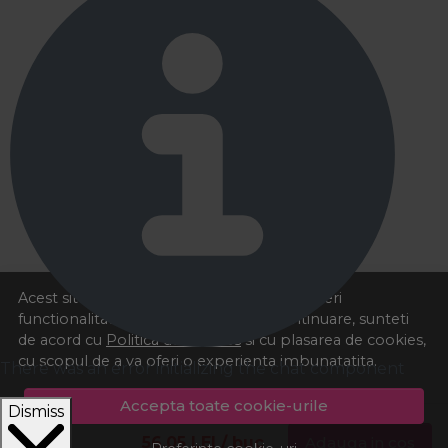
Acest site foloseste cookies pentru a va oferi
functionalitatea dorita. Navigand in continuare, sunteti
de acord cu
Politica de cookies
si cu plasarea de cookies,
cu scopul de a va oferi o experienta imbunatatita.
There was an error initializing the chat component
Accepta toate cookie-urile
Dismiss
56,05
LEI
/ buc
Adauga in cos