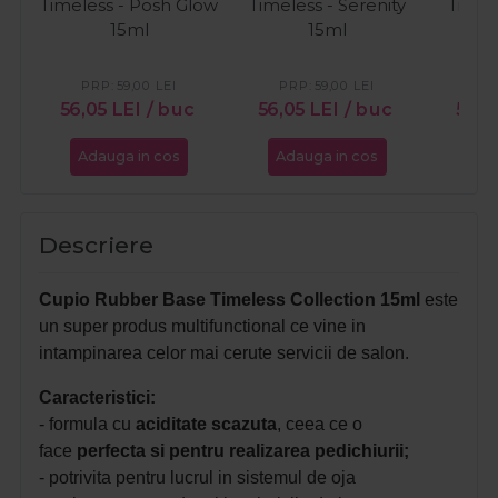
Timeless - Posh Glow
Timeless - Serenity
Timel
15ml
15ml
R
PRP:
59,00
LEI
PRP:
59,00
LEI
PR
56,05
LEI
/ buc
56,05
LEI
/ buc
56,0
Adauga in cos
Adauga in cos
Ada
Descriere
Cupio Rubber Base Timeless Collection 15ml
este
un super produs multifunctional ce vine in
intampinarea celor mai cerute servicii de salon.
Caracteristici:
- formula cu
aciditate scazuta
, ceea ce o
face
perfecta si pentru realizarea pedichiurii;
- potrivita pentru lucrul in sistemul de oja