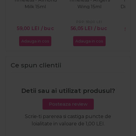
Milk 15ml
Wing 15ml
Diamo
PRP:
59,00
LEI
PR
59,00
LEI
/ buc
56,05
LEI
/ buc
56,0
Adauga in cos
Adauga in cos
Ada
Ce spun clientii
Detii sau ai utilizat produsul?
Posteaza review
Scrie-ti parerea si castiga puncte de
loialitate in valoare de 1,00 LEI.