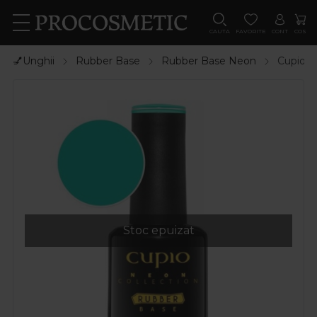
CAUTA
FAVORITE
CONT
COS
💅Unghii
Rubber Base
Rubber Base Neon
Cupio R
Stoc epuizat