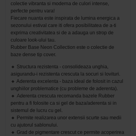
colectie vibranta si moderna de culori intense,
perfecte pentru vara!
Fiecare nuanta este inspirata de lumina energica a
sezonului estival care iti ofera posibilitatea de a-ti
exprima creativitatea si de a adauga un strop de
culoare look-ului tau.
Rubber Base Neon Collection este o colectie de
baze dense tip cover.
🔸 S
tructura rezistenta - consolideaza unghia,
asigurandu-i rezistenta crescuta la socuri si lovituri.
🔸 A
derenta excelenta - baza ideal de folosit in cazul
unghiilor problematice (cu probleme de aderenta).
🔸 A
derenta crescuta recomanda bazele Rubber
pentru a fi folosite ca si gel de baza/aderenta si in
sistemul de lucru cu gel.
🔸 P
ermite realizarea unor extensii scurte sau medii
cu ajutorul sablonului.
🔸 G
rad de pigmentare crescut ce permite acoperirea