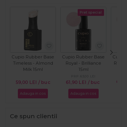
Pret special
Cupio Rubber Base
Cupio Rubber Base
Cupio
Timeless - Almond
Royal - Brilliance
Royal
Milk 15ml
15ml
PR
PRP:
63,00
LEI
61,9
59,00
LEI
/ buc
61,90
LEI
/ buc
Adauga in cos
Adauga in cos
Ada
Ce spun clientii