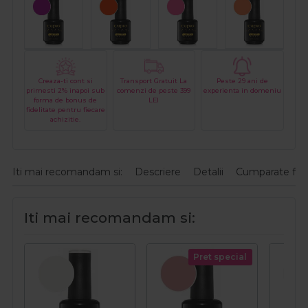
Creaza-ti cont si
Transport Gratuit La
Peste 29 ani de
primesti 2% inapoi sub
comenzi de peste 399
experienta in domeniu
forma de bonus de
LEI
fidelitate pentru fiecare
achizitie.
Iti mai recomandam si:
Descriere
Detalii
Cumparate fre
Iti mai recomandam si:
Pret special