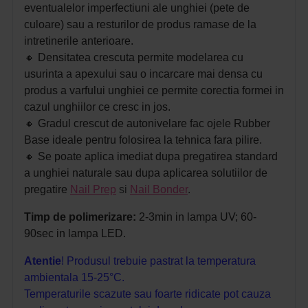
eventualelor imperfectiuni ale unghiei (pete de
culoare) sau a resturilor de produs ramase de la
intretinerile anterioare.
🔸 D
ensitatea crescuta permite modelarea cu
usurinta a apexului sau o incarcare mai densa cu
produs a varfului unghiei ce permite corectia formei in
cazul unghiilor ce cresc in jos.
🔸 G
radul crescut de autonivelare fac ojele Rubber
Base ideale pentru folosirea la tehnica fara pilire.
🔸 S
e poate aplica imediat dupa pregatirea standard
a unghiei naturale sau dupa aplicarea solutiilor de
pregatire
Nail Prep
si
Nail Bonder
.
Timp de polimerizare:
2-3min in lampa UV;
60-
90sec in lampa LED.
Atentie
! Produsul trebuie pastrat la temperatura
ambientala 15-25°C.
Temperaturile scazute sau foarte ridicate pot cauza