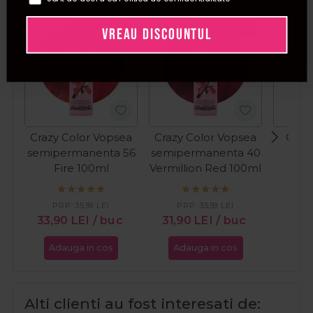
Pret special
Pret special
VREAU DISCOUNTUL
Crazy Color Vopsea
Crazy Color Vopsea
Cupio
semipermanenta 56
semipermanenta 40
pen
Fire 100ml
Vermillion Red 100ml
PRP:
35,59
LEI
PRP:
35,59
LEI
7,0
33,90
LEI
/ buc
31,90
LEI
/ buc
Adauga in cos
Adauga in cos
Ada
Alti clienti au fost interesati de: