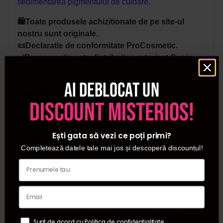
sedimentarea pigmentului de culoare.
🛍️Toate produsele achizitionate de pe site-ul
nostru sunt originale.
📜Declaratie de conformitate ProCosmetic.
✅Procosmetic este distribuitor autorizat Cupio.
Ai deblocat un
Detalii
discount misterios!
SKU
C7708
Ești gata să vezi ce poți primi?
Categorii
Rubber Base Neon
Completează datele tale mai jos și descoperă discountul!
Brand
Cupio
Cantitate
15ml
Cumparate frecvent impreuna:
Sunt de acord cu Politica de confidentialitate