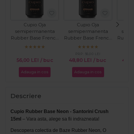
Cupio Oja
Cupio Oja
C
semipermanenta
semipermanenta
semi
Rubber Base French
Rubber Base French
Rubber
Collection - Milky
Collection - Perfect
Colle
White 15ml
French 15ml
PRP:
56,00
LEI
PR
56,00
LEI
/ buc
48,80
LEI
/ buc
47,
Adauga in cos
Adauga in cos
Ada
Descriere
Cupio Rubber Base Neon - Santorini Crush
15ml
– Vara asta, alege sa fii indrazneata!
Descopera colectia de Baze Rubber Neon, O