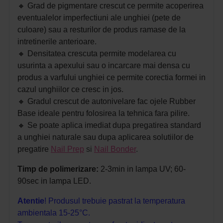
🔸 G
rad de pigmentare crescut ce permite acoperirea
eventualelor imperfectiuni ale unghiei (pete de
culoare) sau a resturilor de produs ramase de la
intretinerile anterioare.
🔸 D
ensitatea crescuta permite modelarea cu
usurinta a apexului sau o incarcare mai densa cu
produs a varfului unghiei ce permite corectia formei in
cazul unghiilor ce cresc in jos.
🔸 G
radul crescut de autonivelare fac ojele Rubber
Base ideale pentru folosirea la tehnica fara pilire.
🔸 S
e poate aplica imediat dupa pregatirea standard
a unghiei naturale sau dupa aplicarea solutiilor de
pregatire
Nail Prep
si
Nail Bonder
.
Timp de polimerizare:
2-3min in lampa UV;
60-
90sec in lampa LED.
Atentie
! Produsul trebuie pastrat la temperatura
ambientala 15-25°C.