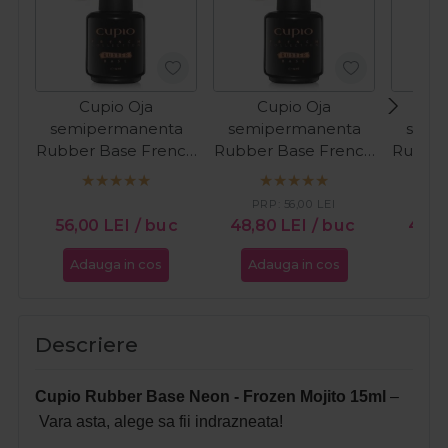
Cupio Oja
Cupio Oja
C
semipermanenta
semipermanenta
semi
Rubber Base French
Rubber Base French
Rubber
Collection - Milky
Collection - Perfect
Colle
White 15ml
French 15ml
PRP:
56,00
LEI
PR
56,00
LEI
/ buc
48,80
LEI
/ buc
47,
Adauga in cos
Adauga in cos
Ada
Descriere
Cupio Rubber Base Neon - Frozen Mojito 15ml
–
Vara asta, alege sa fii indrazneata!