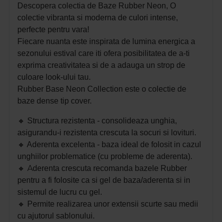
Descopera colectia de Baze Rubber Neon, O
colectie vibranta si moderna de culori intense,
perfecte pentru vara!
Fiecare nuanta este inspirata de lumina energica a
sezonului estival care iti ofera posibilitatea de a-ti
exprima creativitatea si de a adauga un strop de
culoare look-ului tau.
Rubber Base Neon Collection este o colectie de
baze dense tip cover.
🔸 S
tructura rezistenta - consolideaza unghia,
asigurandu-i rezistenta crescuta la socuri si lovituri.
🔸 A
derenta excelenta - baza ideal de folosit in cazul
unghiilor problematice (cu probleme de aderenta).
🔸 A
derenta crescuta recomanda bazele Rubber
pentru a fi folosite ca si gel de baza/aderenta si in
sistemul de lucru cu gel.
🔸 P
ermite realizarea unor extensii scurte sau medii
cu ajutorul sablonului.