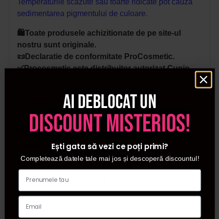
Temperaturile scazute sau foarte ridicate pot cauza
sedimentarea pigmentului de culoare.
🛍️Toate produsele achizitionate de pe site-ul
nostru sunt originale.
📜Declaratie de conformitate ProCosmetic.
✅Procosmetic este distribuitor autorizat Cupio.
Ai deblocat un
Detalii
discount misterios!
SKU
C7702
Ești gata să vezi ce poți primi?
Categorii
Rubber Base Neon
Completează datele tale mai jos și descoperă discountul!
Brand
Cupio
Cantitate
15ml