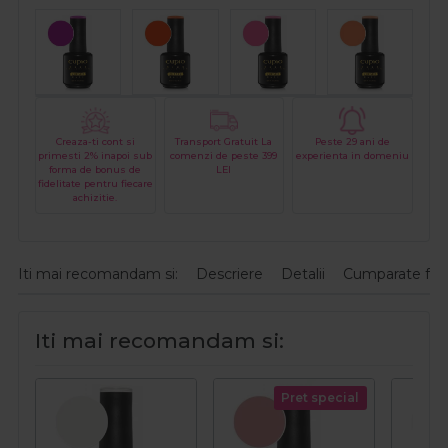
Creaza-ti cont si
Transport Gratuit La
Peste 29 ani de
primesti 2% inapoi sub
comenzi de peste 399
experienta in domeniu
forma de bonus de
LEI
fidelitate pentru fiecare
achizitie.
Iti mai recomandam si:
Descriere
Detalii
Cumparate fre
Iti mai recomandam si:
Pret special