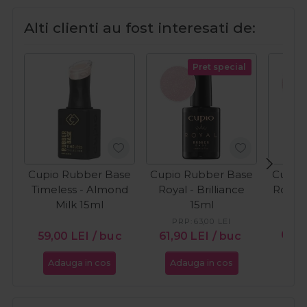
Alti clienti au fost interesati de:
Pret special
Cupio Rubber Base
Cupio Rubber Base
Cupio
Timeless - Almond
Royal - Brilliance
Royal 
Milk 15ml
15ml
PR
PRP:
63,00
LEI
61,9
59,00
LEI
/ buc
61,90
LEI
/ buc
Adauga in cos
Adauga in cos
Ada