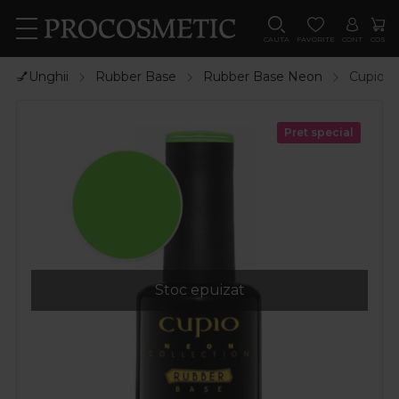
CAUTA
FAVORITE
CONT
COS
💅Unghii
Rubber Base
Rubber Base Neon
Cupio R
Pret special
Stoc epuizat