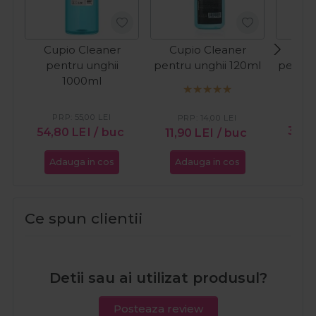
Cupio Cleaner
Cupio Cleaner
Cup
pentru unghii
pentru unghii 120ml
pentru
1000ml
PR
PRP:
55,00
LEI
PRP:
14,00
LEI
30,
54,80
LEI
/ buc
11,90
LEI
/ buc
Adauga in cos
Adauga in cos
Ada
Ce spun clientii
Detii sau ai utilizat produsul?
Posteaza review