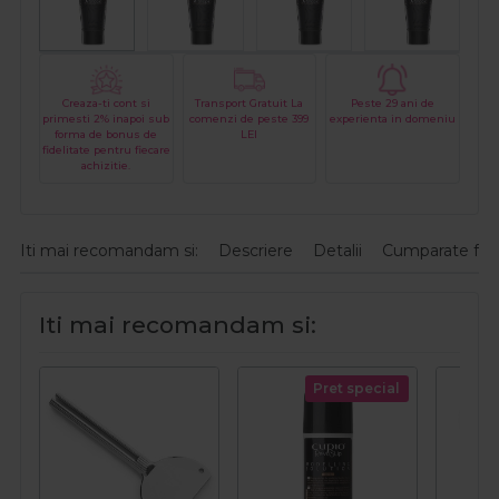
Creaza-ti cont si
Transport Gratuit La
Peste 29 ani de
primesti 2% inapoi sub
comenzi de peste 399
experienta in domeniu
forma de bonus de
LEI
fidelitate pentru fiecare
achizitie.
Iti mai recomandam si:
Descriere
Detalii
Cumparate fre
Iti mai recomandam si:
Pret special