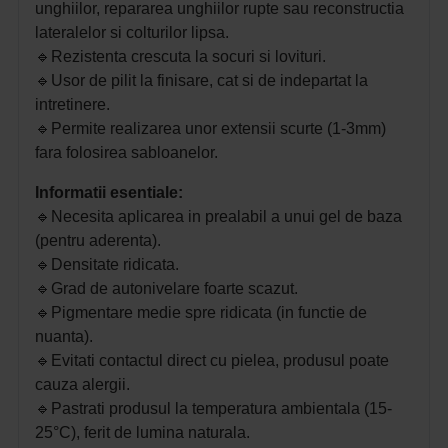
unghiilor, repararea unghiilor rupte sau reconstructia
lateralelor si colturilor lipsa.
🔹
Rezistenta crescuta la socuri si lovituri.
🔹
Usor de pilit la finisare, cat si de indepartat la
intretinere.
🔹
Permite realizarea unor extensii scurte (1-3mm)
fara folosirea sabloanelor.
Informatii esentiale:
🔹
Necesita aplicarea in prealabil a unui gel de baza
(pentru aderenta).
🔹
Densitate ridicata.
🔹
Grad de autonivelare foarte scazut.
🔹
Pigmentare medie spre ridicata (in functie de
nuanta).
🔹
Evitati contactul direct cu pielea, produsul poate
cauza alergii.
🔹
Pastrati produsul la temperatura ambientala (15-
25°C), ferit de lumina naturala.