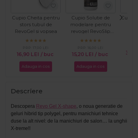
Cupio Cheita pentru
Cupio Solutie de
Cupio 
stors tubul de
modelare pentru
Wh
RevoGel si vopsea
revogel RevoSlip
120ml
PR
PRP:
17,00
LEI
PRP:
16,00
LEI
39,
16,90
LEI
/ buc
15,20
LEI
/ buc
Adauga in cos
Adauga in cos
Ada
Descriere
Descopera
Revo Gel X-shape
, o noua generatie de
geluri hibrid tip polygel, pentru manichiuri tehnice
duse la alt nivel: de la manichiuri de salon… la unghii
X-treme!!