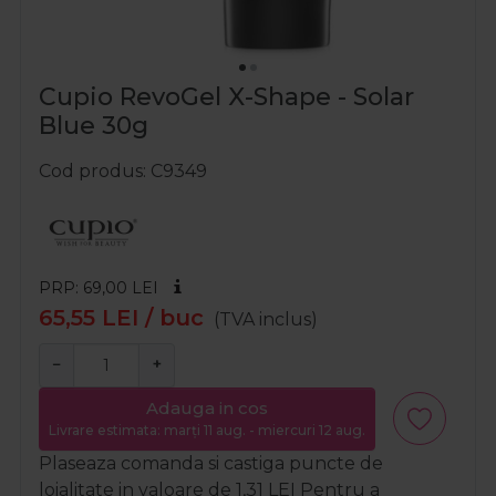
Cupio RevoGel X-Shape - Solar
Blue 30g
Cod produs
C9349
PRP: 69,00
LEI
65,55
LEI
/ buc
(TVA inclus)
−
+
Adauga in cos
Livrare estimata: marți 11 aug. - miercuri 12 aug.
Plaseaza comanda si castiga puncte de
loialitate in valoare de
1,31
LEI
Pentru a