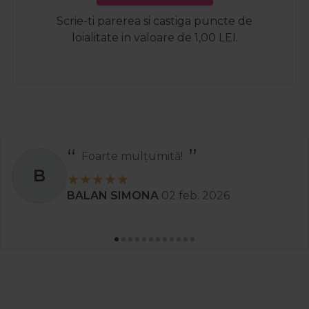
Scrie-ti parerea si castiga puncte de
loialitate in valoare de 1,00 LEI.
tă!
Recomand
S
2 feb. 2026
Stanciu Aura A