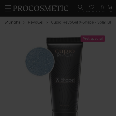
CAUTA
FAVORITE
CONT
COS
💅Unghii
RevoGel
Cupio RevoGel X-Shape - Solar Blu
Pret special