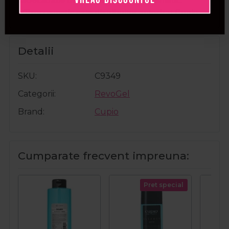
📜Declaratie de conformitate ProCosmetic.
✅Procosmetic este distribuitor autorizat Cupio.
Detalii
SKU
C9349
Categorii
RevoGel
Brand
Cupio
Cumparate frecvent impreuna:
Pret special