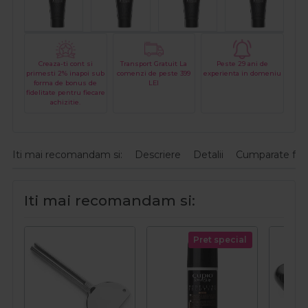
Creaza-ti cont si
Transport Gratuit La
Peste 29 ani de
primesti 2% inapoi sub
comenzi de peste 399
experienta in domeniu
forma de bonus de
LEI
fidelitate pentru fiecare
achizitie.
Iti mai recomandam si:
Descriere
Detalii
Cumparate fre
Iti mai recomandam si:
Pret special