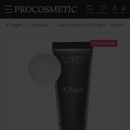
CAUTA
FAVORITE
CONT
COS
💅Unghii
RevoGel
Cupio RevoGel X-Shape - Infinite S
Pret special