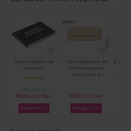
Cupio Registru de
Cupio Betisoare de
Cerka
sterilizare
portocal pentru
lic
manichiura si
oprir
pedichiura 100buc
Al
PR
PRP:
60,00
LEI
10,00
LEI
/ buc
36,
59,90
LEI
/ buc
Adauga in cos
Adauga in cos
Ada