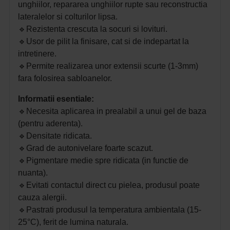
unghiilor, repararea unghiilor rupte sau reconstructia
lateralelor si colturilor lipsa.
🔹
Rezistenta crescuta la socuri si lovituri.
🔹
Usor de pilit la finisare, cat si de indepartat la
intretinere.
🔹
Permite realizarea unor extensii scurte (1-3mm)
fara folosirea sabloanelor.
Informatii esentiale:
🔹
Necesita aplicarea in prealabil a unui gel de baza
(pentru aderenta).
🔹
Densitate ridicata.
🔹
Grad de autonivelare foarte scazut.
🔹
Pigmentare medie spre ridicata (in functie de
nuanta).
🔹
Evitati contactul direct cu pielea, produsul poate
cauza alergii.
🔹
Pastrati produsul la temperatura ambientala (15-
25°C), ferit de lumina naturala.