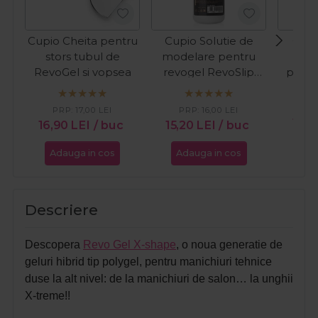
Cupio Cheita pentru
Cupio Solutie de
Cupi
stors tubul de
modelare pentru
Rev
RevoGel si vopsea
revogel RevoSlip
pentr
120ml
tuburi
PR
PRP:
17,00
LEI
PRP:
16,00
LEI
17,1
16,90
LEI
/ buc
15,20
LEI
/ buc
Adauga in cos
Adauga in cos
Ada
Descriere
Descopera
Revo Gel X-shape
, o noua generatie de
geluri hibrid tip polygel, pentru manichiuri tehnice
duse la alt nivel: de la manichiuri de salon… la unghii
X-treme!!