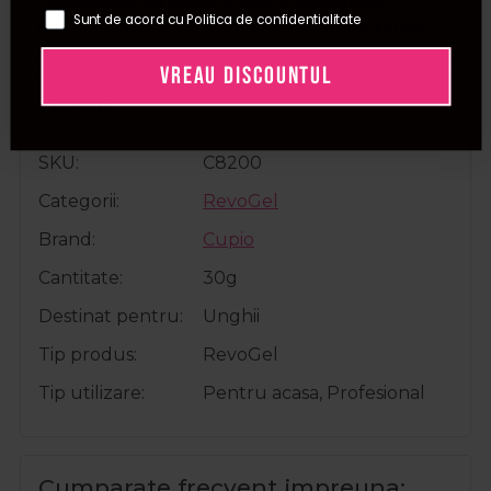
📜Declaratie de conformitate ProCosmetic.
Sunt de acord cu Politica de confidentialitate
✅Procosmetic este distribuitor autorizat Cupio.
VREAU DISCOUNTUL
Detalii
SKU
C8200
Categorii
RevoGel
Brand
Cupio
Cantitate
30g
Destinat pentru
Unghii
Tip produs
RevoGel
Tip utilizare
Pentru acasa, Profesional
Cumparate frecvent impreuna: