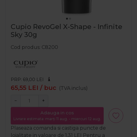
Cupio RevoGel X-Shape - Infinite
Sky 30g
Cod produs
C8200
PRP: 69,00
LEI
65,55
LEI
/ buc
(TVA inclus)
−
+
Adauga in cos
Livrare estimata: marți 11 aug. - miercuri 12 aug.
Plaseaza comanda si castiga puncte de
loialitate in valoare de
1,31
LEI
Pentru a