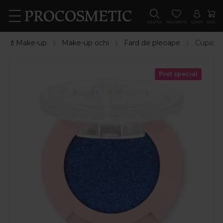
CAUTA
FAVORITE
CONT
COS
💄Make-up
Make-up ochi
Fard de pleoape
Cupio P
Pret special