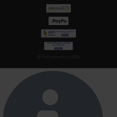
© Procosmetic.ro 2026