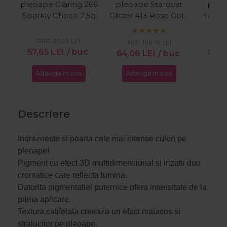
pleoape Glaring 266
pleoape Stardust
pleo
Sparkly Choco 2.5g
Glitter 413 Rose Gold
Tanni
4ml
PRP:
96,09
LEI
PR
PRP:
106,76
LEI
57,65
LEI
/ buc
57,6
64,06
LEI
/ buc
Adauga in cos
Adauga in cos
Ada
Descriere
Indrazneste si poarta cele mai intense culori pe
pleoape!
Pigment cu efect 3D multidimensional si irizatii duo
cromatice care reflecta lumina.
Datorita pigmentatiei puternice ofera intensitate de la
prima aplicare.
Textura catifelata creeaza un efect matasos si
stralucitor pe pleoape.