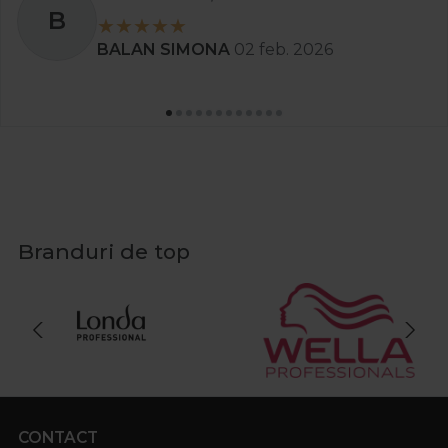
S
AN SIMONA
02 feb. 2026
St
Branduri de top
CONTACT