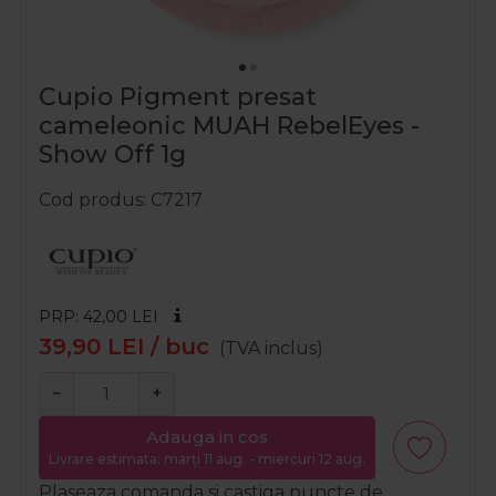
Cupio Pigment presat
cameleonic MUAH RebelEyes -
Show Off 1g
Cod produs
C7217
PRP: 42,00
LEI
39,90
LEI
/ buc
(TVA inclus)
−
+
Adauga in cos
Livrare estimata: marți 11 aug. - miercuri 12 aug.
Plaseaza comanda si castiga puncte de