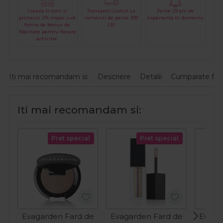
Creaza-ti cont si
Transport Gratuit La
Peste 29 ani de
primesti 2% inapoi sub
comenzi de peste 399
experienta in domeniu
forma de bonus de
LEI
fidelitate pentru fiecare
achizitie.
Iti mai recomandam si:
Descriere
Detalii
Cumparate fre
Iti mai recomandam si:
Pret special
Pret special
Evagarden Fard de
Evagarden Fard de
Evaga