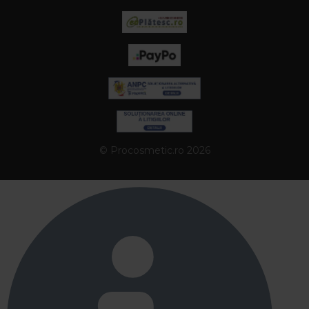
© Procosmetic.ro 2026