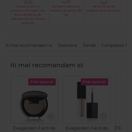
Creaza-ti cont si
Transport Gratuit La
Peste 29 ani de
primesti 2% inapoi sub
comenzi de peste 399
experienta in domeniu
forma de bonus de
LEI
fidelitate pentru fiecare
achizitie.
Iti mai recomandam si:
Descriere
Detalii
Cumparate fre
Iti mai recomandam si:
Pret special
Pret special
Evagarden Fard de
Evagarden Fard de
Evaga