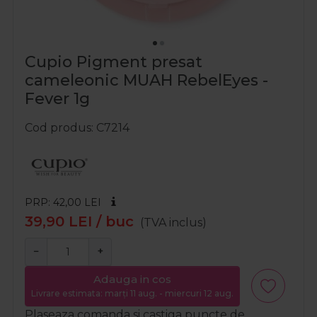
Cupio Pigment presat
cameleonic MUAH RebelEyes -
Fever 1g
Cod produs
C7214
PRP: 42,00
LEI
39,90
LEI
/ buc
(TVA inclus)
−
+
Adauga in cos
Livrare estimata: marți 11 aug. - miercuri 12 aug.
Plaseaza comanda si castiga puncte de