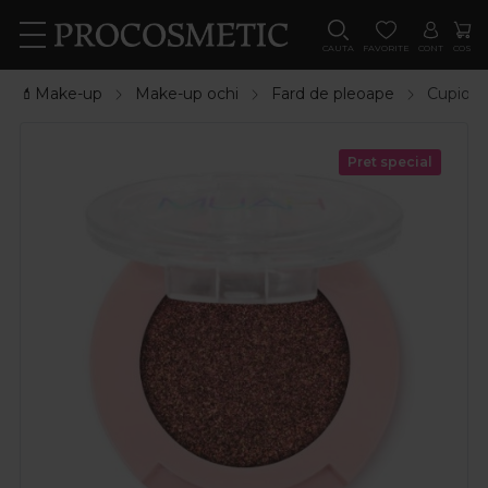
CAUTA
FAVORITE
CONT
COS
💄Make-up
Make-up ochi
Fard de pleoape
Cupio P
Pret special