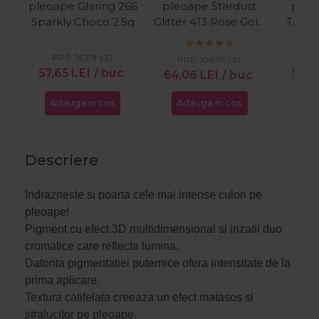
pleoape Glaring 266
pleoape Stardust
pleo
Sparkly Choco 2.5g
Glitter 413 Rose Gold
Tanni
4ml
PRP:
96,09
LEI
PR
PRP:
106,76
LEI
57,65
LEI
/ buc
57,6
64,06
LEI
/ buc
Adauga in cos
Adauga in cos
Ada
Descriere
Indrazneste si poarta cele mai intense culori pe
pleoape!
Pigment cu efect 3D multidimensional si irizatii duo
cromatice care reflecta lumina.
Datorita pigmentatiei puternice ofera intensitate de la
prima aplicare.
Textura catifelata creeaza un efect matasos si
stralucitor pe pleoape.