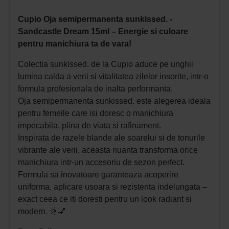
Cupio Oja semipermanenta sunkissed. -
Sandcastle Dream 15ml – Energie si culoare
pentru manichiura ta de vara!
Colectia sunkissed. de la Cupio aduce pe unghii
lumina calda a verii si vitalitatea zilelor insorite, intr-o
formula profesionala de inalta performanta.
Oja semipermanenta sunkissed. este alegerea ideala
pentru femeile care isi doresc o manichiura
impecabila, plina de viata si rafinament.
Inspirata de razele blande ale soarelui si de tonurile
vibrante ale verii, aceasta nuanta transforma orice
manichiura intr-un accesoriu de sezon perfect.
Formula sa inovatoare garanteaza acoperire
uniforma, aplicare usoara si rezistenta indelungata –
exact ceea ce iti doresti pentru un look radiant si
modern. 🌞💅