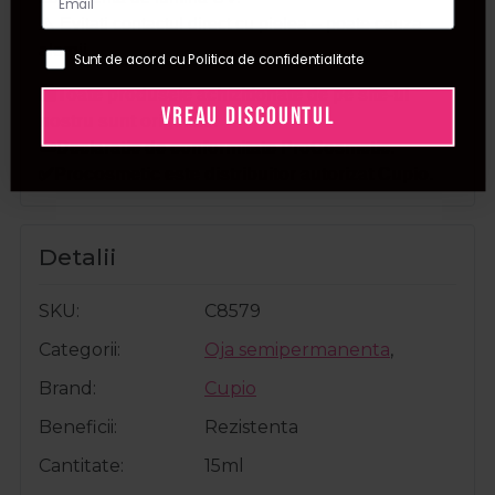
⚠️ Evitati contactul direct cu pielea – poate cauza
alergii.
Sunt de acord cu Politica de confidentialitate
🛍️Toate produsele achizitionate de pe site-ul
VREAU DISCOUNTUL
nostru sunt originale.
📜Declaratie de conformitate ProCosmetic.
✅Procosmetic este distribuitor autorizat Cupio.
Detalii
SKU
C8579
Categorii
Oja semipermanenta
,
Brand
Cupio
Beneficii
Rezistenta
Cantitate
15ml