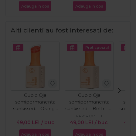
Adauga in cos
Adauga in cos
Ada
Alti clienti au fost interesati de:
Pret special
Cupio Oja
Cupio Oja
C
semipermanenta
semipermanenta
semi
sunkissed. - Orange
sunkissed. - Bellini by
sunkis
Wave 15ml
the Pool 15ml
in 
PRP:
49,83
LEI
PR
49,00
LEI
/ buc
49,00
LEI
/ buc
49,
Adauga in cos
Adauga in cos
Ada