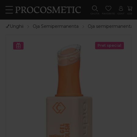
CAUTA
FAVORITE
CONT
COS
💅Unghii
Oja Semipermanenta
Oja semipermanenta
Pret special