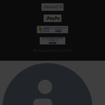
© Procosmetic.ro 2026