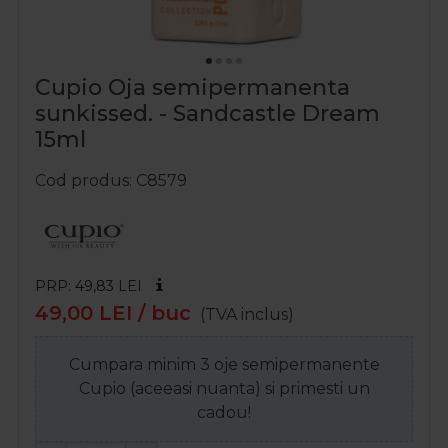
Cupio Oja semipermanenta
sunkissed. - Sandcastle Dream
15ml
Cod produs
C8579
PRP: 49,83
LEI
49,00
LEI
/ buc
(TVA inclus)
Cumpara minim 3 oje semipermanente
Cupio (aceeasi nuanta) si primesti un
cadou!