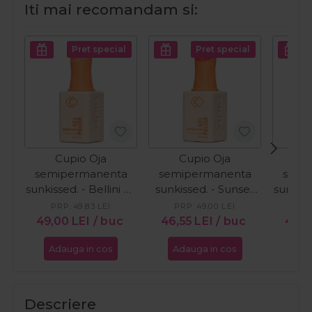
Iti mai recomandam si:
Pret special
Pret special
Cupio Oja
Cupio Oja
C
semipermanenta
semipermanenta
semi
sunkissed. - Bellini by
sunkissed. - Sunset
sunkiss
the Pool 15ml
Boulevard 15ml
PRP:
49,83
LEI
PRP:
49,00
LEI
PR
49,00
LEI
/ buc
46,55
LEI
/ buc
46,5
Adauga in cos
Adauga in cos
Ada
Descriere