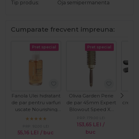
Tip produs
Oja semipermanenta
Cumparate frecvent impreuna:
Pret special
Pret special
Fanola Ulei hidratant
Olivia Garden Perie
Ultr
de par pentru varfuri
de par 45mm Expert
crepon
uscate Nourishing
Blowout Speed XL
Ul
Cristalli Liquidi 100ml
Gold
PRP:
179,00
LEI
153,65
LEI
/
43
PRP:
92,00
LEI
buc
55,16
LEI
/ buc