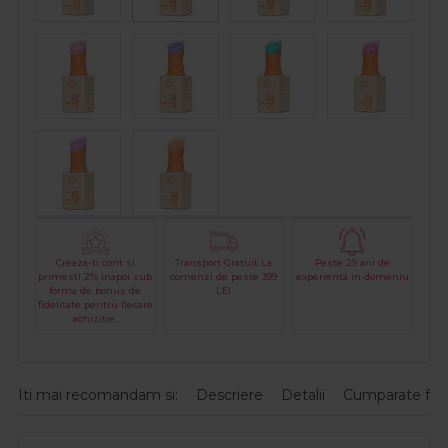
Creaza-ti cont si
Transport Gratuit La
Peste 29 ani de
primesti 2% inapoi sub
comenzi de peste 399
experienta in domeniu
forma de bonus de
LEI
fidelitate pentru fiecare
achizitie.
Iti mai recomandam si:
Descriere
Detalii
Cumparate fre