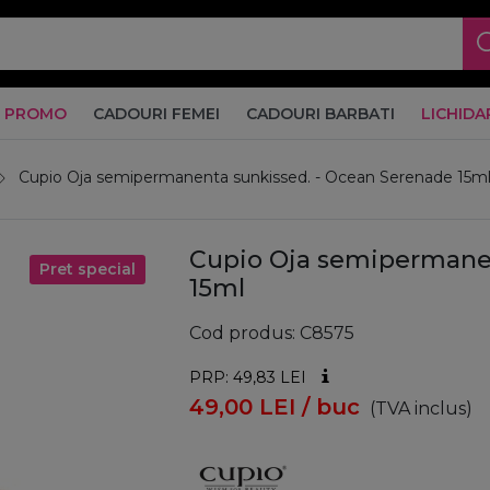
PROMO
CADOURI FEMEI
CADOURI BARBATI
LICHIDA
Cupio Oja semipermanenta sunkissed. - Ocean Serenade 15m
Cupio Oja semipermanen
Pret special
15ml
Cod produs
C8575
PRP: 49,83
LEI
49,00
LEI
/ buc
(TVA inclus)