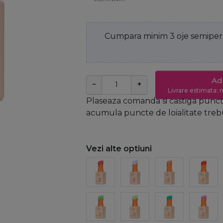
Cumpara minim 3 oje semiperm
Ad
−
+
Livrare estimata: m
Plaseaza comanda si castiga puncte
acumula puncte de loialitate trebui
Vezi alte optiuni