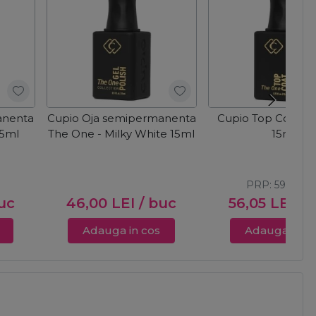
anenta
Cupio Oja semipermanenta
Cupio Top Coat T
15ml
The One - Milky White 15ml
15ml
PRP:
59,00
LE
uc
46,00
LEI
/ buc
56,05
LEI
/ 
Adauga in cos
Adauga in c