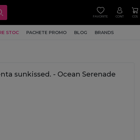
FAVORITE
CONT
COS
RE STOC
PACHETE PROMO
BLOG
BRANDS
l
ta sunkissed. - Ocean Serenade