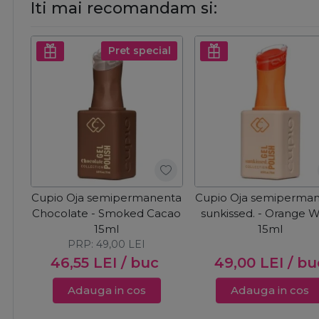
Iti mai recomandam si:
Pret special
Cupio Oja semipermanenta
Cupio Oja semiperma
Chocolate - Smoked Cacao
sunkissed. - Orange 
15ml
15ml
PRP:
49,00
LEI
46,55
LEI
/ buc
49,00
LEI
/ bu
Adauga in cos
Adauga in cos