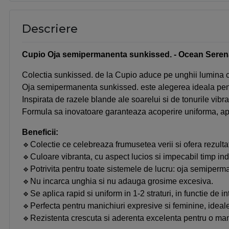
Descriere
Cupio Oja semipermanenta sunkissed. - Ocean Serenad
Colectia sunkissed. de la Cupio aduce pe unghii lumina cald
Oja semipermanenta sunkissed. este alegerea ideala pentr
Inspirata de razele blande ale soarelui si de tonurile vib
Formula sa inovatoare garanteaza acoperire uniforma, apli
Beneficii:
🔹Colectie ce celebreaza frumusetea verii si ofera rezulta
🔹Culoare vibranta, cu aspect lucios si impecabil timp in
🔹Potrivita pentru toate sistemele de lucru: oja semiperm
🔹Nu incarca unghia si nu adauga grosime excesiva.
🔹Se aplica rapid si uniform in 1-2 straturi, in functie de in
🔹Perfecta pentru manichiuri expresive si feminine, ideal
🔹Rezistenta crescuta si aderenta excelenta pentru o man