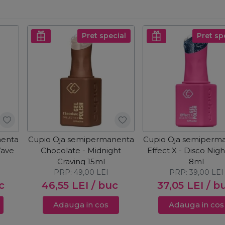
Pret special
Pret sp
nenta
Cupio Oja semipermanenta
Cupio Oja semiperm
Wave
Chocolate - Midnight
Effect X - Disco Nig
Craving 15ml
8ml
PRP:
49,00
LEI
PRP:
39,00
LEI
c
46,55
LEI
/ buc
37,05
LEI
/ b
Adauga in cos
Adauga in cos