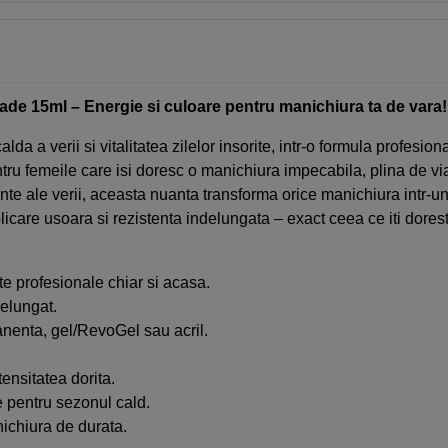
e 15ml – Energie si culoare pentru manichiura ta de vara!
a a verii si vitalitatea zilelor insorite, intr-o formula profesion
u femeile care isi doresc o manichiura impecabila, plina de via
rante ale verii, aceasta nuanta transforma orice manichiura intr-u
care usoara si rezistenta indelungata – exact ceea ce iti dorest
te profesionale chiar si acasa.
delungat.
anenta, gel/RevoGel sau acril.
tensitatea dorita.
e pentru sezonul cald.
ichiura de durata.