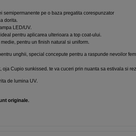
jei semipermanente pe o baza pregatita corespunzator
a dorita.
n lampa LED/UV.
ideal pentru aplicarea ulterioara a top coat-ului.
medie, pentru un finish natural si uniform.
ntru unghii, special concepute pentru a raspunde nevoilor femeil
, oja Cupio sunkissed. te va cuceri prin nuanta sa estivala si rezu
rita de lumina UV.
unt originale.