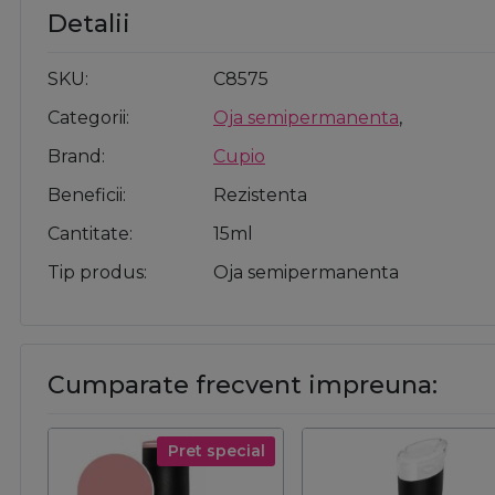
Detalii
SKU
C8575
Categorii
Oja semipermanenta
,
Brand
Cupio
Beneficii
Rezistenta
Cantitate
15ml
Tip produs
Oja semipermanenta
Cumparate frecvent impreuna:
Pret special