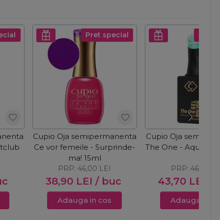
ecial
Pret special
Pret s
anenta
Cupio Oja semipermanenta
Cupio Oja semiper
htclub
Ce vor femeile - Surprinde-
The One - Aquamar
ma! 15ml
PRP:
46,00
LEI
PRP:
46,00
L
uc
38,90
LEI
/ buc
43,70
LEI
/ 
Adauga in cos
Adauga in c