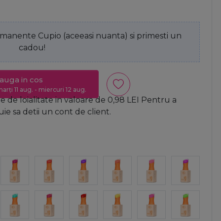
anente Cupio (aceeasi nuanta) si primesti un
cadou!
auga in cos
arți 11 aug. - miercuri 12 aug.
 de loialitate in valoare de
0,98
LEI
Pentru a
e sa detii un cont de client.