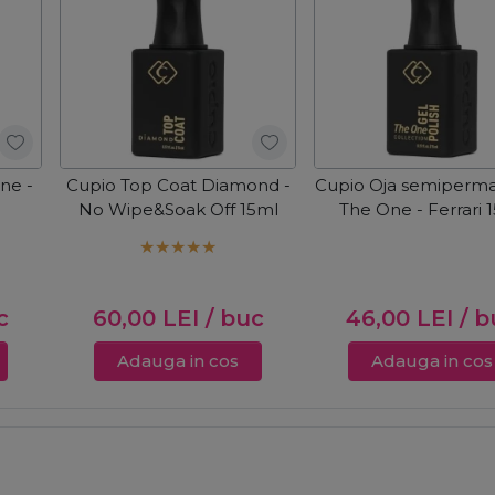
ne -
Cupio Top Coat Diamond -
Cupio Oja semiperm
No Wipe&Soak Off 15ml
The One - Ferrari 
c
60,00
LEI
/ buc
46,00
LEI
/ b
Adauga in cos
Adauga in cos