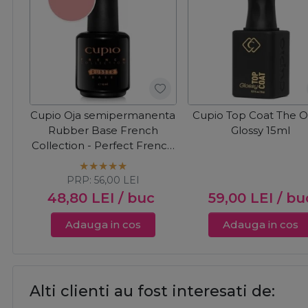
Cupio Oja semipermanenta
Cupio Top Coat The O
Rubber Base French
Glossy 15ml
Collection - Perfect French
15ml
PRP:
56,00
LEI
48,80
LEI
/ buc
59,00
LEI
/ bu
Adauga in cos
Adauga in cos
Alti clienti au fost interesati de: