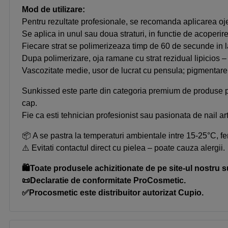
Mod de utilizare:
Pentru rezultate profesionale, se recomanda aplicarea o
Se aplica in unul sau doua straturi, in functie de acoperire
Fiecare strat se polimerizeaza timp de 60 de secunde i
Dupa polimerizare, oja ramane cu strat rezidual lipicios – 
Vascozitate medie, usor de lucrat cu pensula; pigmentare 
Sunkissed este parte din categoria premium de produse pe
cap.
Fie ca esti tehnician profesionist sau pasionata de nail art
📦 A se pastra la temperaturi ambientale intre 15-25°C, fe
⚠️ Evitati contactul direct cu pielea – poate cauza alergii.
🛍️Toate produsele achizitionate de pe site-ul nostru s
📜Declaratie de conformitate ProCosmetic.
✅Procosmetic este distribuitor autorizat Cupio.