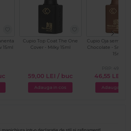
anenta
Cupio Top Coat The One
Cupio Oja semiper
w 15ml
Cover - Milky 15ml
Chocolate - Smoke
15ml
PRP:
49,00
L
uc
59,00
LEI
/ buc
46,55
LEI
/ 
Adauga in cos
Adauga in c
i manichiura intr-o declaratie de stil si rafinament!