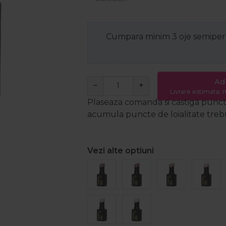
Cumpara minim 3 oje semiperm
Ad
−
+
Livrare estimata: m
Plaseaza comanda si castiga puncte
acumula puncte de loialitate trebui
Vezi alte optiuni