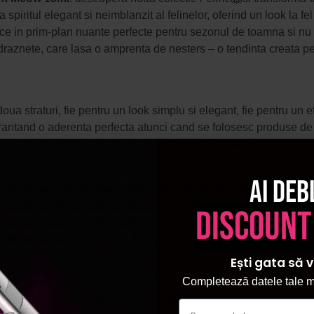
spiritul elegant si neimblanzit al felinelor, oferind un look la fe
e in prim-plan nuante perfecte pentru sezonul de toamna si n
i indraznete, care lasa o amprenta de nesters – o tendinta creata pe
au doua straturi, fie pentru un look simplu si elegant, fie pentru un 
arantand o aderenta perfecta atunci cand se folosesc produse de fi
femeile care prefera sa isi realizeze manichiura acasa.
Ai deb
a forma unghiilor, se imping cuticulele si se indeparteaza, se i
30 de secunde in lampa LED sau 120 de secunde in lampa UV;
discount
zand fiecare strat individual (60 de secunde in lampa LED sau 1
0-90 de secunde in lampa LED sau 3-4 minute in lampa UV;
Ești gata să v
Completează datele tale ma
e, folosind lichidul special
Soak Off Remover
sau
Acetona Pur