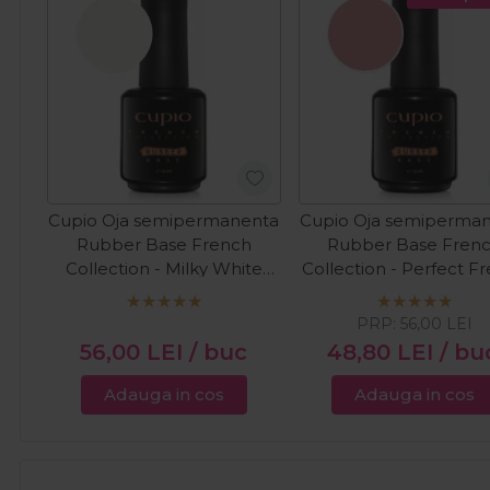
Cupio Oja semipermanenta
Cupio Oja semiperma
Rubber Base French
Rubber Base Fren
Collection - Milky White
Collection - Perfect F
15ml
15ml
PRP:
56,00
LEI
56,00
LEI
/ buc
48,80
LEI
/ bu
Adauga in cos
Adauga in cos