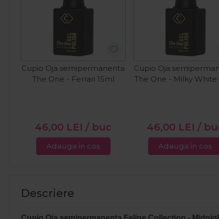
Cupio Oja semipermanenta
Cupio Oja semiperma
The One - Ferrari 15ml
The One - Milky White
46,00
LEI
/ buc
46,00
LEI
/ bu
Adauga in cos
Adauga in cos
Descriere
Cupio Oja semipermanenta Feline Collection - Midni