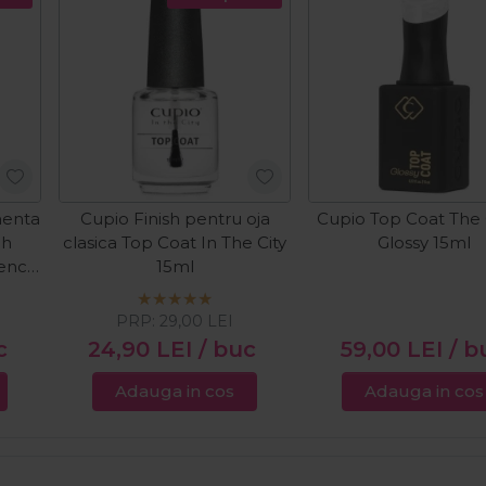
nenta
Cupio Finish pentru oja
Cupio Top Coat The
ch
clasica Top Coat In The City
Glossy 15ml
rench
15ml
PRP:
29,00
LEI
c
24,90
LEI
/ buc
59,00
LEI
/ b
Adauga in cos
Adauga in cos