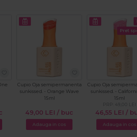
Pret sp
One
Cupio Oja semipermanenta
Cupio Oja semiperm
sunkissed. - Orange Wave
sunkissed. - Californ
15ml
15ml
PRP:
49,00
LEI
c
49,00
LEI
/ buc
46,55
LEI
/ b
Adauga in cos
Adauga in cos