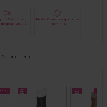
port Gratuit La
Peste 29 ani de experienta
 de peste 399 LEI
in domeniu
Ce spun clientii
ecial
Pret s