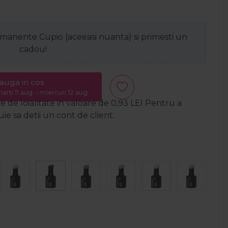
anente Cupio (aceeasi nuanta) si primesti un
cadou!
auga in cos
arți 11 aug. - miercuri 12 aug.
 de loialitate in valoare de
0,93
LEI
Pentru a
e sa detii un cont de client.