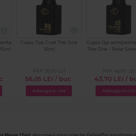
nenta
Cupio Top Coat The One
Cupio Oja semiperm
 15ml
15ml
The One - Polar Sno
PRP:
59,00
LEI
PRP:
46,00
LEI
c
56,05
LEI
/ buc
43,70
LEI
/ b
Adauga in cos
Adauga in cos
ght Meow 15ml
: descopera noua colectie
Feline
🦁si transforma-t