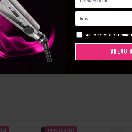
 originale.
Sunt de acord cu Politica
VREAU 
ial
Pret special