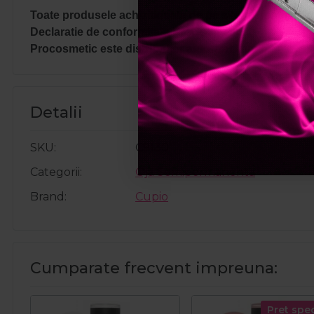
Toate produsele achizitionate de pe site-ul nostru sunt
Declaratie de conformitate ProCosmetic.
Procosmetic este distribuitor autorizat Cupio.
Detalii
SKU
C9130
Categorii
Oja Semipermanenta
Brand
Cupio
Cumparate frecvent impreuna:
Pret spec