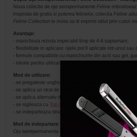
Noua colectie de oje semipermanente
Feline
imbratiseaza 
Inspirata de gratia si puterea felinelor, colectia
Feline
aduc
Feline Collection
te invita sa iti exprimi stilul prin culor
Avantaje:
- manichiura rezista impecabil timp de 4-6 saptamani;
- flexibilitate in aplicare: ojele pot fi aplicate intr-unul s
- formule compatibile cu manichiurile din acril sau gel, g
- ideale pentru utilizare profesionala in salon sau pentru 
Mod de utilizare:
- se pregateste unghia naturala dupa metoda standard: se d
- se aplica un strat de
Base Gel Lac
si se polimerizeaza 
- se aplica alternativ doua straturi de culoare, polimeri
- se sigileaza cu
Top Coat Gel Lac
si se polimerizeaza 6
- se indeparteaza stratul lipicios cu
cleaner
.
Mod de indepartare:
Oja semipermanenta se poate indeparta usor prin dizolvar