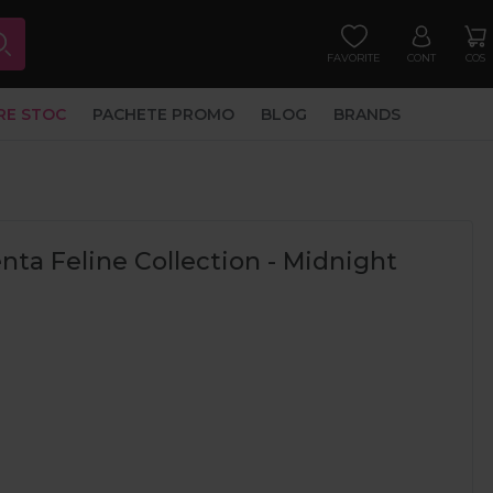
FAVORITE
CONT
COS
RE STOC
PACHETE PROMO
BLOG
BRANDS
ta Feline Collection - Midnight