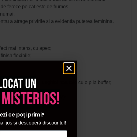
l de feroce pe cat este de frumos.
u numai.
ntru a atrage privirile si a evidentia puterea feminina.
efect mai intens, cu apex;
nish flexibile;
locat un
ndeparteaza luciul unghiei naturale cu o pila buffer;
 misterios!
20-180 de secunde in lampa UV);
ezi ce poți primi?
i jos și descoperă discountul!
a
.