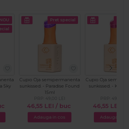
NOU
Pret special
Pret s
ecial
anenta
Cupio Oja semipermanenta
Cupio Oja semiper
ia Sky
sunkissed. - Paradise Found
sunkissed. - Kiss&
15ml
PRP:
49,00
LEI
PRP:
49,00
L
uc
46,55
LEI
/ buc
46,55
LEI
/ 
Adauga in cos
Adauga in c