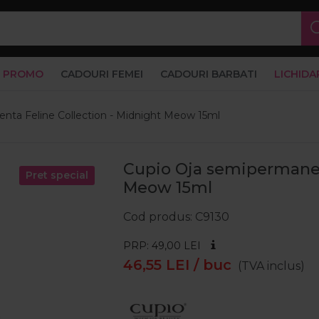
PROMO
CADOURI FEMEI
CADOURI BARBATI
LICHIDA
nta Feline Collection - Midnight Meow 15ml
Cupio Oja semipermanen
Pret special
Meow 15ml
Cod produs
C9130
PRP: 49,00
LEI
46,55
LEI
/ buc
(TVA inclus)