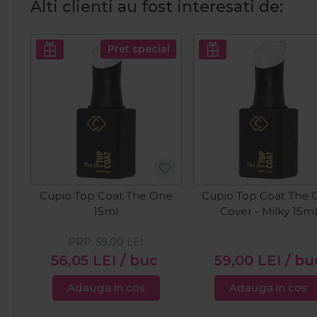
Alti clienti au fost interesati de:
Pret special
Cupio Top Coat The One
Cupio Top Coat The 
15ml
Cover - Milky 15ml
PRP:
59,00
LEI
56,05
LEI
/ buc
59,00
LEI
/ bu
Adauga in cos
Adauga in cos