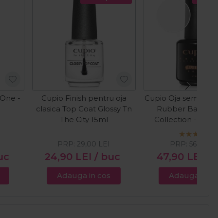
 One -
Cupio Finish pentru oja
Cupio Oja semiper
clasica Top Coat Glossy Tn
Rubber Base Fr
The City 15ml
Collection - Clea
PRP:
29,00
LEI
PRP:
56,00
LE
uc
24,90
LEI
/ buc
47,90
LEI
/ 
Adauga in cos
Adauga in c