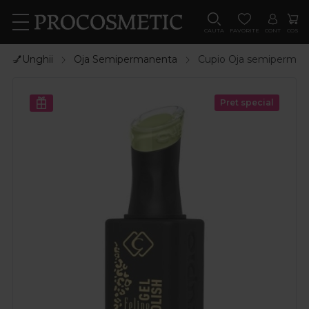
CAUTA
FAVORITE
CONT
COS
💅Unghii
Oja Semipermanenta
Cupio Oja semipermanen
Pret special