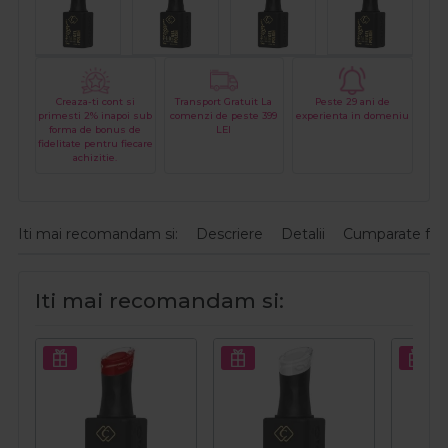
Creaza-ti cont si
Transport Gratuit La
Peste 29 ani de
primesti 2% inapoi sub
comenzi de peste 399
experienta in domeniu
forma de bonus de
LEI
fidelitate pentru fiecare
achizitie.
Iti mai recomandam si:
Descriere
Detalii
Cumparate fre
Iti mai recomandam si: