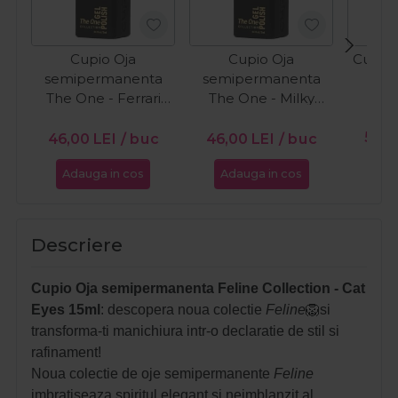
Cupio Oja
Cupio Oja
Cupio 
semipermanenta
semipermanenta
O
The One - Ferrari
The One - Milky
15ml
White 15ml
PR
56,0
46,00
LEI
/ buc
46,00
LEI
/ buc
Adauga in cos
Adauga in cos
Ada
Descriere
Cupio Oja semipermanenta Feline Collection - Cat
Eyes 15ml
: descopera noua colectie
Feline
🦁si
transforma-ti manichiura intr-o declaratie de stil si
rafinament!
Noua colectie de oje semipermanente
Feline
imbratiseaza spiritul elegant si neimblanzit al