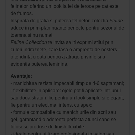
felinelor, oferind un look la fel de feroce pe cat este
de frumos.
Inspirata de gratia si puterea felinelor, colectia
Feline
aduce in prim-plan nuante perfecte pentru sezonul de
toamna si nu numai.
Feline Collection
te invita sa iti exprimi stilul prin
culori indraznete, care lasa o amprenta de nesters –
o tendinta creata pentru a atrage privirile si a
evidentia puterea feminina.
Avantaje:
- manichiura rezista impecabil timp de 4-6 saptamani;
- flexibilitate in aplicare: ojele pot fi aplicate intr-unul
sau doua straturi, fie pentru un look simplu si elegant,
fie pentru un efect mai intens, cu apex;
- formule compatibile cu manichiurile din acril sau
gel, garantand o aderenta perfecta atunci cand se
folosesc produse de finish flexibile;
- ideale pentru utilizare profesionala in salon sau