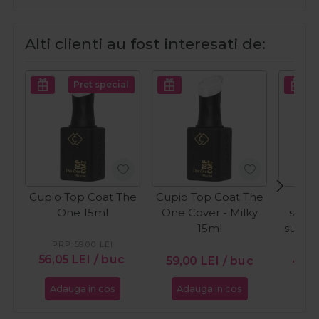
Alti clienti au fost interesati de:
Pret special
Cupio Top Coat The
Cupio Top Coat The
C
One 15ml
One Cover - Milky
semi
15ml
sunkis
W
PRP:
59,00
LEI
56,05
LEI
/ buc
59,00
LEI
/ buc
49,
Adauga in cos
Adauga in cos
Ada