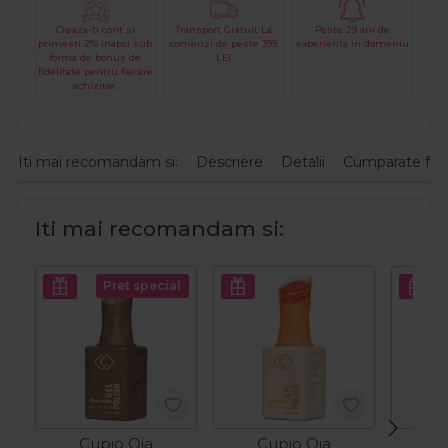
Creaza-ti cont si
Transport Gratuit La
Peste 29 ani de
primesti 2% inapoi sub
comenzi de peste 399
experienta in domeniu
forma de bonus de
LEI
fidelitate pentru fiecare
achizitie.
Iti mai recomandam si:
Descriere
Detalii
Cumparate fre
Iti mai recomandam si:
Pret special
Cupio Oja
Cupio Oja
C