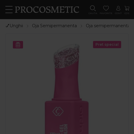
CAUTA
FAVORITE
CONT
COS
💅Unghii
Oja Semipermanenta
Oja semipermanenta
Pret special