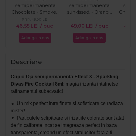
semipermanenta
semipermanenta
semi
Chocolate - Smoked
sunkissed. - Orange
Chocol
Cacao 15ml
Wave 15ml
Cr
PRP:
49,00
LEI
PR
46,55
LEI
/ buc
49,00
LEI
/ buc
46,5
Adauga in cos
Adauga in cos
Ada
Descriere
Cupio Oja semipermanenta Effect X - Sparkling
Divas Fire Cocktail 8ml
: magia irizanta intalnetse
rafinamentul subacvatic!
🔸
Un mix perfect intre finete si sofisticare ce radiaza
mister!
🔸
Particulele sclipitoare si irizatiile colorate sunt atat
de fin calibrate incat se integreaza perfect in baza
transparenta, creand un efect stralucitor fara a fi