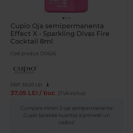
Cupio Oja semipermanenta
Effect X - Sparkling Divas Fire
Cocktail 8ml
Cod produs
D0626
PRP: 39,00
LEI
37,05
LEI
/ buc
(TVA inclus)
Cumpara minim 3 oje semipermanente
Cupio (aceeasi nuanta) si primesti un
cadou!