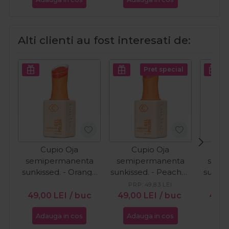
Alti clienti au fost interesati de:
Pret special
Cupio Oja
Cupio Oja
C
semipermanenta
semipermanenta
semi
sunkissed. - Orange
sunkissed. - Peaches
sunkis
Wave 15ml
in Bloom 15ml
PRP:
49,83
LEI
PR
49,00
LEI
/ buc
49,00
LEI
/ buc
46,5
Adauga in cos
Adauga in cos
Ada