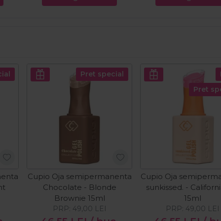
ial
Pret special
Pret sp
nenta
Cupio Oja semipermanenta
Cupio Oja semiperm
ht
Chocolate - Blonde
sunkissed. - Californ
Brownie 15ml
15ml
PRP:
49,00
LEI
PRP:
49,00
LEI