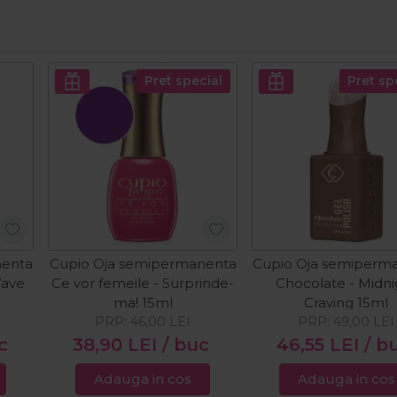
Pret special
Pret sp
nenta
Cupio Oja semipermanenta
Cupio Oja semiperm
Wave
Ce vor femeile - Surprinde-
Chocolate - Midni
ma! 15ml
Craving 15ml
PRP:
46,00
LEI
PRP:
49,00
LEI
c
38,90
LEI
/ buc
46,55
LEI
/ b
Adauga in cos
Adauga in cos