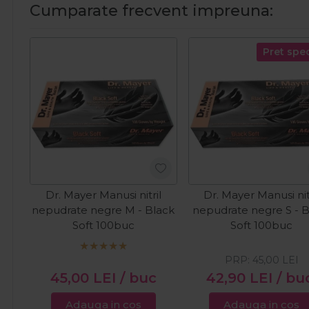
Cumparate frecvent impreuna:
Pret spec
Dr. Mayer Manusi nitril
Dr. Mayer Manusi nit
nepudrate negre M - Black
nepudrate negre S - B
Soft 100buc
Soft 100buc
PRP:
45,00
LEI
45,00
LEI
/ buc
42,90
LEI
/ bu
Adauga in cos
Adauga in cos