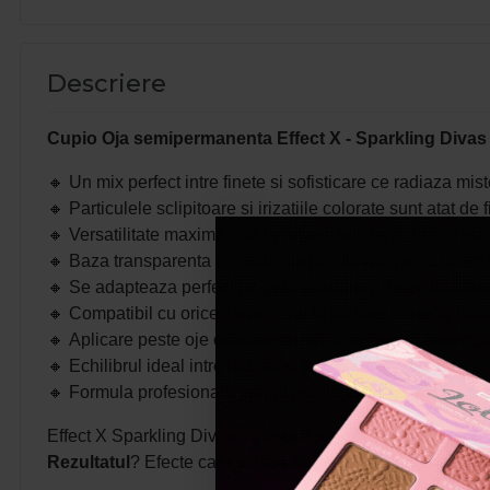
Descriere
Cupio Oja semipermanenta Effect X - Sparkling Divas
🔸
Un mix perfect intre finete si sofisticare ce radiaza mist
🔸
Particulele sclipitoare si irizatiile colorate sunt atat de
🔸
Versatilitate maxima - de la reflexii subtile la irizatii co
🔸
Baza transparenta cu particule sclipitoare pentru efect fi
🔸
Se adapteaza perfect pe gel transparent, baze laptoase
🔸
Compatibil cu orice sistem - de la Rubber Base la Buil
🔸
Aplicare peste oje colorate pentru a evidentia aspectul co
🔸
Echilibrul ideal intre delicat si fascinant.
🔸
Formula profesionala pentru rezultate de vis.
Effect X Sparkling Divas nu este doar inca o gama de oje c
Rezultatul
? Efecte care te lasa sa fii eleganta, dar cu ac