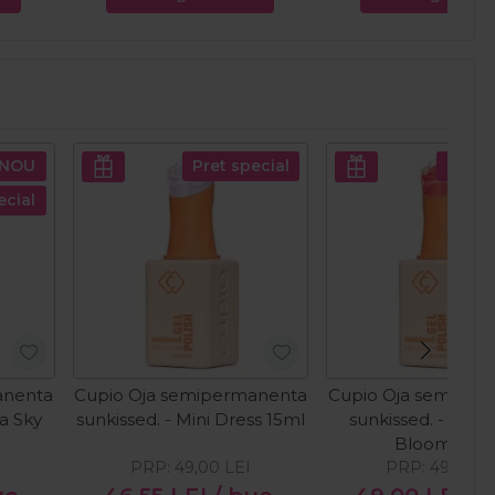
NOU
Pret special
Pret s
ecial
anenta
Cupio Oja semipermanenta
Cupio Oja semiper
ia Sky
sunkissed. - Mini Dress 15ml
sunkissed. - Peac
Bloom 15ml
PRP:
49,00
LEI
PRP:
49,83
LE