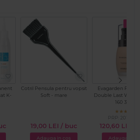
Pret s
anent
Cotril Pensula pentru vopsit
Evagarden Fond 
zat K-
Soft - mare
Double Last Winte
160 30ml
PRP:
201,00
L
uc
19,00
LEI
/ buc
120,60
LEI
/
Adauga in cos
Adauga in c