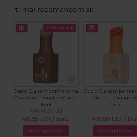
Iti mai recomandam si:
Pret special
Cupio Oja semipermanenta
Cupio Oja semiperma
Chocolate - Smoked Cacao
sunkissed. - Orange 
15ml
15ml
PRP:
49,00
LEI
46,55
LEI
/ buc
49,00
LEI
/ bu
Adauga in cos
Adauga in cos