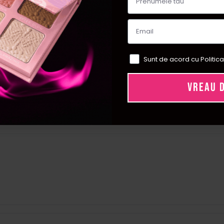
e cauza alergii.
unt originale.
Sunt de acord cu Politica
VREAU 