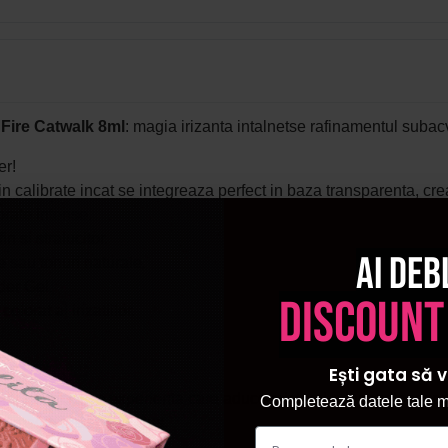
 Fire Catwalk 8ml
: magia irizanta intalnetse rafinamentul subacv
er!
 fin calibrate incat se integreaza perfect in baza transparenta, crea
lorate intense.
n si stralucitor.
Ai deb
 sau tonuri naturale.
der Gel.
discount
lorat al irizatiilor.
Ești gata să v
u sclipici, ci o experienta care aduce misterul adancurilor ocean
Completează datele tale ma
ea magie irizanta in plus.