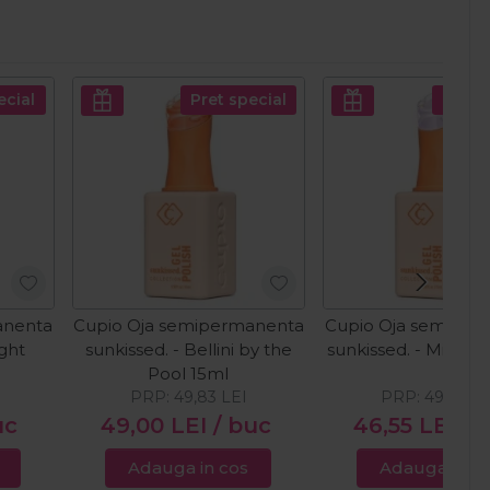
ecial
Pret special
Pret s
anenta
Cupio Oja semipermanenta
Cupio Oja semiper
ght
sunkissed. - Bellini by the
sunkissed. - Mini Dr
Pool 15ml
PRP:
49,83
LEI
PRP:
49,00
L
uc
49,00
LEI
/ buc
46,55
LEI
/ 
Adauga in cos
Adauga in c