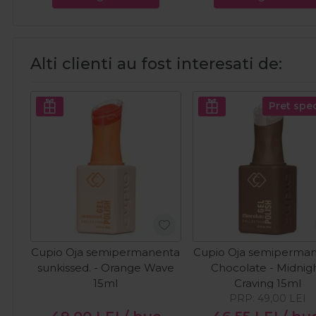
Alti clienti au fost interesati de:
Pret spec
Cupio Oja semipermanenta
Cupio Oja semiperma
sunkissed. - Orange Wave
Chocolate - Midnig
15ml
Craving 15ml
PRP:
49,00
LEI