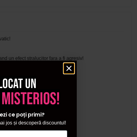
atic!
nd un efect stralucitor fara a fi agresiv!
locat un
 misterios!
ezi ce poți primi?
ice direct pe unghiile tale.
i jos și descoperă discountul!