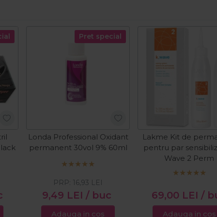
ial
Pret special
ril
Londa Professional Oxidant
Lakme Kit de perm
lack
permanent 30vol 9% 60ml
pentru par sensibili
Wave 2 Perm
PRP:
16,93
LEI
c
9,49
LEI
/ buc
69,00
LEI
/ b
Adauga in cos
Adauga in cos