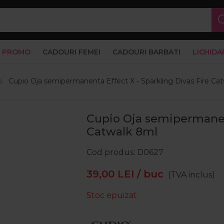
PROMO
CADOURI FEMEI
CADOURI BARBATI
LICHIDA
Cupio Oja semipermanenta Effect X - Sparkling Divas Fire Ca
Cupio Oja semipermanent
Catwalk 8ml
Cod produs
D0627
39,00
LEI
/ buc
(TVA inclus)
Stoc epuizat