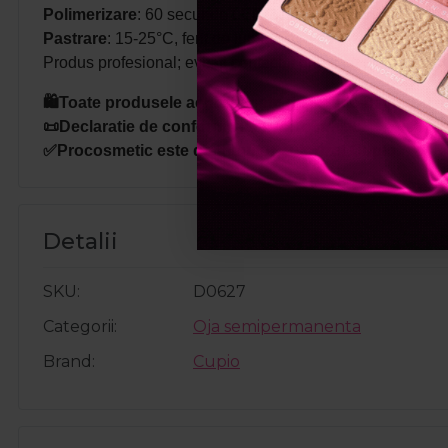
Polimerizare
: 60 secunde LED/2 minute UV.
Pastrare
: 15-25°C, ferit de lumina directa.
Produs profesional; evitati contactul direct cu pielea, poat
🛍️Toate produsele achizitionate de pe site-ul nostru s
📜Declaratie de conformitate ProCosmetic.
✅Procosmetic este distribuitor autorizat Cupio.
Detalii
SKU
D0627
Categorii
Oja semipermanenta
Brand
Cupio