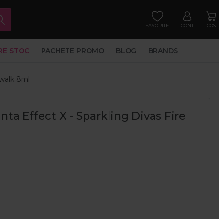
FAVORITE
CONT
COS
RE STOC
PACHETE PROMO
BLOG
BRANDS
twalk 8ml
a Effect X - Sparkling Divas Fire