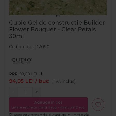
Cupio Gel de constructie Builder
Flower Bouquet - Clear Petals
30ml
Cod produs
D2090
PRP: 99,00
LEI
94,05
LEI
/ buc
(TVA inclus)
−
+
Adauga in cos
Livrare estimata: marți 11 aug. - miercuri 12 aug.
Plaseaza comanda si castiga puncte de