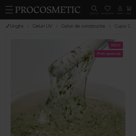
CAUTA
FAVORITE
CONT
COS
💅Unghii
Geluri UV
Geluri de constructie
Cupio Gel
NOU
Pret special