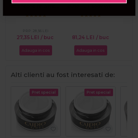
sprancene nr. 3 maro
aurie Full Body Wax
Stan
natural 15ml
Luxury Premium 1kg
PRP:
28,56
LEI
27,35
LEI
/ buc
81,24
LEI
/ buc
13,2
Adauga in cos
Adauga in cos
Ada
Alti clienti au fost interesati de:
Pret special
Pret special