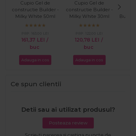
Cupio Gel de
Cupio Gel de
Cup
constructie Builder -
constructie Builder -
cons
Milky White 50ml
Milky White 30ml
Builder
PR
PRP:
163,00
LEI
PRP:
122,00
LEI
16
161,37
LEI
/
120,78
LEI
/
buc
buc
Adauga in cos
Adauga in cos
Ada
Ce spun clientii
Detii sau ai utilizat produsul?
Posteaza review
Scrie-ti parerea si castiga puncte de