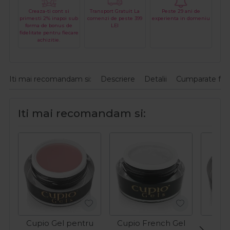
Creaza-ti cont si
Transport Gratuit La
Peste 29 ani de
primesti 2% inapoi sub
comenzi de peste 399
experienta in domeniu
forma de bonus de
LEI
fidelitate pentru fiecare
achizitie.
Iti mai recomandam si:
Descriere
Detalii
Cumparate fre
Iti mai recomandam si:
Cupio Gel pentru
Cupio French Gel
Cup