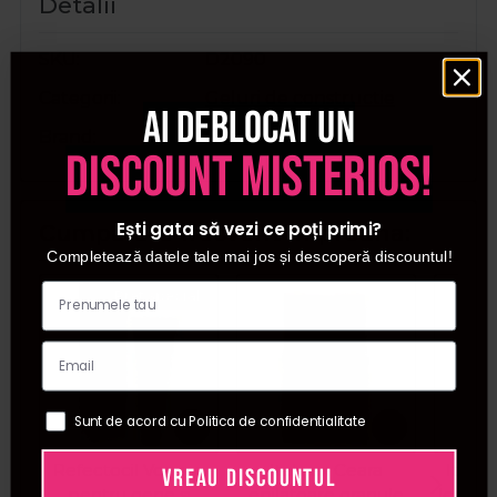
Detalii
SKU
D2090
Categorii
Geluri de constructie
Ai deblocat un
Brand
Cupio
discount misterios!
Ești gata să vezi ce poți primi?
Cumparate frecvent impreuna:
Completează datele tale mai jos și descoperă discountul!
Pret special
Sunt de acord cu Politica de confidentialitate
Refectocil Vopsea
Italwax Ceara
Italw
VREAU DISCOUNTUL
pentru gene si
epilatoare granule
lemn p