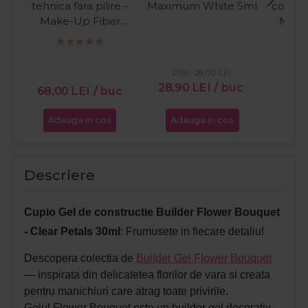
tehnica fara pilire -
Maximum White 5ml
constru
Make-Up Fiber
Milky
Natural 15ml
PR
16
PRP:
29,00
LEI
28,90
LEI
/ buc
68,00
LEI
/ buc
Adauga in cos
Adauga in cos
Ada
Descriere
Cupio Gel de constructie Builder Flower Bouquet
- Clear Petals 30ml
: Frumusete in fiecare detaliu!
Descopera colectia de
Builder Gel Flower Bouquet
— inspirata din delicatetea florilor de vara si creata
pentru manichiuri care atrag toate privirile.
Gelul Flower Bouquet este un builder gel decorativ