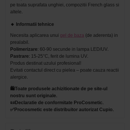
pe toata suprafata unghiei, compozitii French glass si
altele.
🔸
Informatii tehnice
Necesita aplicarea unui
gel de baza
(de aderenta) in
prealabil.
Polimerizare
: 60-90 secunde in lampa LED/UV.
Pastrare
: 15-25°C, ferit de lumina UV.
Produs destinat uzului profesional!
Evitati contactul direct cu pielea – poate cauza reactii
alergice.
🛍️Toate produsele achizitionate de pe site-ul
nostru sunt originale.
📜Declaratie de conformitate ProCosmetic.
✅Procosmetic este distribuitor autorizat Cupio.