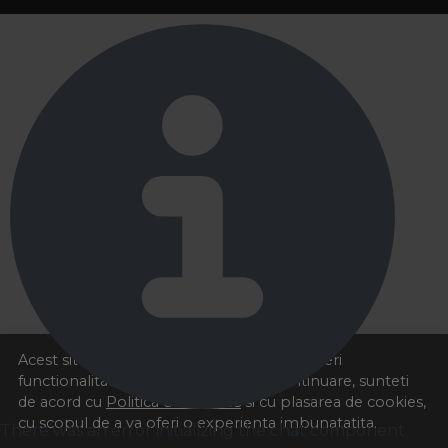
Acest site foloseste cookies pentru a va oferi
functionalitatea dorita. Navigand in continuare, sunteti
de acord cu
Politica de cookies
si cu plasarea de cookies,
cu scopul de a va oferi o experienta imbunatatita.
There was an error initializing the chat component