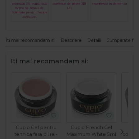
primesti 2% inapoi sub
comenzi de peste 399
experienta in domeniu
forma de bonus de
LEI
fidelitate pentru fiecare
achizitie.
Iti mai recomandam si:
Descriere
Detalii
Cumparate fre
Iti mai recomandam si:
Cupio Gel pentru
Cupio French Gel
Cup
tehnica fara pilire -
Maximum White 5ml
constru