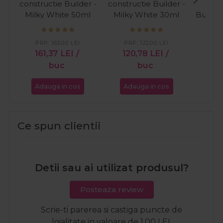
constructie Builder -
constructie Builder -
cons
Milky White 50ml
Milky White 30ml
Builder
PR
PRP:
163,00
LEI
PRP:
122,00
LEI
16
161,37
LEI
/
120,78
LEI
/
buc
buc
Adauga in cos
Adauga in cos
Ada
Ce spun clientii
Detii sau ai utilizat produsul?
Posteaza review
Scrie-ti parerea si castiga puncte de
loialitate in valoare de 1,00 LEI.