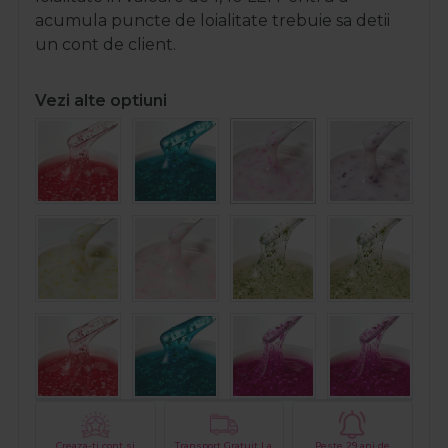
acumula puncte de loialitate trebuie sa detii
un cont de client.
Vezi alte optiuni
Creaza-ti cont si
Transport Gratuit La
Peste 29 ani de