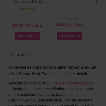
Make-Up Fiber
Milky
Natural 15ml
PR
16
PRP:
29,00
LEI
28,90
LEI
/ buc
68,00
LEI
/ buc
Adauga in cos
Adauga in cos
Ada
Descriere
Cupio Gel de constructie Builder Flower Bouquet
- One Peony 15ml
: Frumusete in fiecare detaliu!
Descopera colectia de
Builder Gel Flower Bouquet
— inspirata din delicatetea florilor de vara si creata
pentru manichiuri care atrag toate privirile.
Gelul Flower Bouquet este un builder gel decorativ
premium, special formulat pentru tipsuri reutilizabile