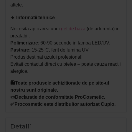
altele.
🔸
Informatii tehnice
Necesita aplicarea unui
gel de baza
(de aderenta) in
prealabil.
Polimerizare
: 60-90 secunde in lampa LED/UV.
Pastrare
: 15-25°C, ferit de lumina UV.
Produs destinat uzului profesional!
Evitati contactul direct cu pielea – poate cauza reactii
alergice.
🛍️Toate produsele achizitionate de pe site-ul
nostru sunt originale.
📜Declaratie de conformitate ProCosmetic.
✅Procosmetic este distribuitor autorizat Cupio.
Detalii