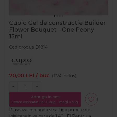
Cupio Gel de constructie Builder
Flower Bouquet - One Peony
15ml
Cod produs
D1814
70,00
LEI
/ buc
(TVA inclus)
−
+
Adauga in cos
Livrare estimata: luni 10 aug. - marți 11 aug.
Plaseaza comanda si castiga puncte de
loialitate in valoare de
1,40
LEI
Pentru a