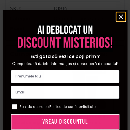
SKU
D1814
Categorii
Geluri de constructie
Ai deblocat un
Brand
Cupio
discount misterios!
Cumparate frecvent impreuna:
Ești gata să vezi ce poți primi?
Completează datele tale mai jos și descoperă discountul!
Pret special
Sunt de acord cu Politica de confidentialitate
Italwax Ceara
Refectocil Vopsea
Ita
VREAU DISCOUNTUL
epilatoare granule
pentru gene si
epila
ciocolata alba cu
sprancene nr. 3 maro
aurie 