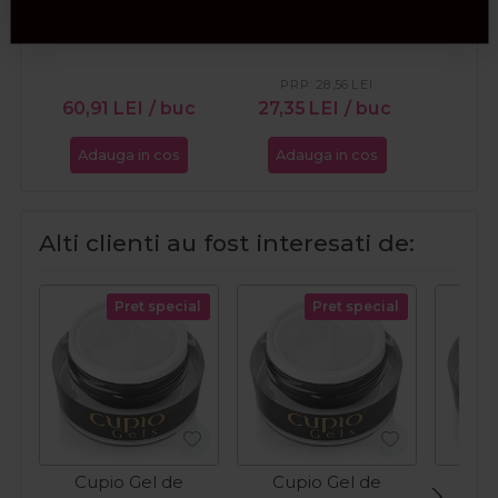
aroma de vanilie Hot
natural 15ml
Luxury
Film Ciocolata Alba
1kg
PRP:
28,56
LEI
60,91
LEI
/ buc
27,35
LEI
/ buc
81,
Adauga in cos
Adauga in cos
Ada
Alti clienti au fost interesati de:
Pret special
Pret special
Cupio Gel de
Cupio Gel de
Cup