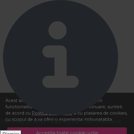
Acest site foloseste cookies pentru a va oferi
functionalitatea dorita. Navigand in continuare, sunteti
de acord cu
Politica de cookies
si cu plasarea de cookies,
cu scopul de a va oferi o experienta imbunatatita.
There was an error initializing the chat component
Accepta toate cookie-urile