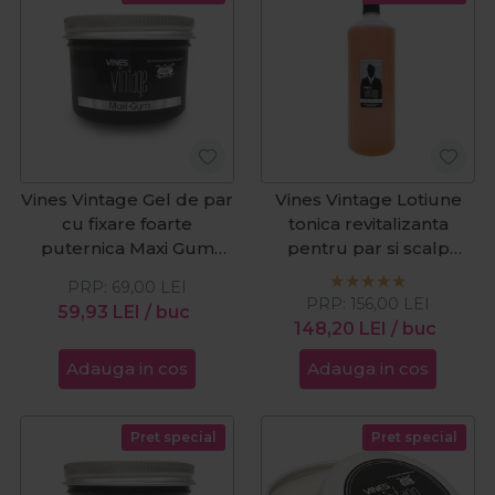
Vines Vintage Gel de par
Vines Vintage Lotiune
cu fixare foarte
tonica revitalizanta
puternica Maxi Gum
pentru par si scalp
300ml
American Bay Rum
PRP:
69,00
LEI
1000ml
PRP:
156,00
LEI
59,93
LEI
/ buc
148,20
LEI
/ buc
Adauga in cos
Adauga in cos
Pret special
Pret special