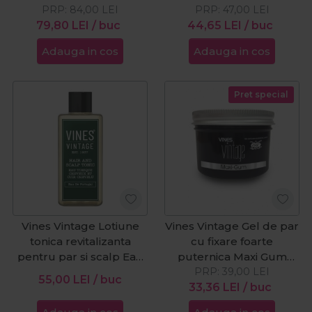
PRP:
84,00
LEI
PRP:
47,00
LEI
79,80
LEI
/ buc
44,65
LEI
/ buc
Adauga in cos
Adauga in cos
Pret special
Vines Vintage Lotiune
Vines Vintage Gel de par
tonica revitalizanta
cu fixare foarte
pentru par si scalp Eau
puternica Maxi Gum
de Portugal 200ml
PRP:
125ml
39,00
LEI
55,00
LEI
/ buc
33,36
LEI
/ buc