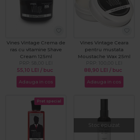
Vines Vintage Crema de
Vines Vintage Ceara
ras cu vitamine Shave
pentru mustata
Cream 125ml
Moustache Wax 25ml
PRP:
58,00
LEI
PRP:
100,00
LEI
55,10
LEI
/ buc
88,90
LEI
/ buc
Adauga in cos
Adauga in cos
Pret special
Stoc epuizat