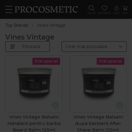
CAUTA
FAVORITE
CONT
COS
Top Brands
Vines Vintage
Vines Vintage
Filtreaza
Pret special
Pret special
Vines Vintage Balsam
Vines Vintage Balsam
hidratant pentru barba
dupa barbierit After
Beard Balm 125ml
Shave Balm 125ml