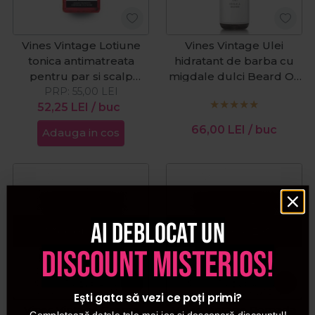
Vines Vintage Lotiune
Vines Vintage Ulei
tonica antimatreata
hidratant de barba cu
pentru par si scalp
migdale dulci Beard Oil
Eclipsol Plain 200ml
PRP:
55,00
LEI
100ml
52,25
LEI
/ buc
66,00
LEI
/ buc
Adauga in cos
Ai deblocat un
Stoc epuizat
Stoc epuizat
discount misterios!
Ești gata să vezi ce poți primi?
Vines Vintage Crema
Vines Vintage Pomada
Completează datele tale mai jos și descoperă discountul!