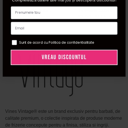
pentru texturizare cu
cu fixare flexibila Fiber
fixare flexibila
Pomade 125ml
Texturising Cream 125ml
47,00
LEI
/ buc
53,00
LEI
/ buc
Sunt de acord cu Politica de confidentialitate
VREAU DISCOUNTUL
Vines Vintage® este un brand exclusiv pentru barbati, de
calitate premium, o colectie inspirata de produse moderne
de frizerie concepute pentru a finisa, stiliza si ingriji.