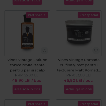
Adauga in cos
Adauga in cos
Pret special
Pret special
Vines Vintage Lotiune
Vines Vintage Pomada
tonica revitalizanta
cu finisaj mat pentru
pentru par si scalp
texturare Matt Pomade
American Bay Rum
PRP:
55,00
LEI
PRP:
125ml
53,00
LEI
48,90
200ml
LEI
/ buc
46,90
LEI
/ buc
Adauga in cos
Adauga in cos
Pret special
Pret special