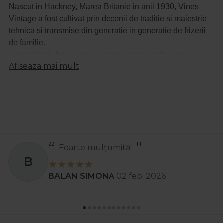
Nascut in Hackney, Marea Britanie in anii 1930, Vines
Vintage a fost cultivat prin decenii de traditie si maiestrie
tehnica si transmise din generatie in generatie de frizerii
de familie.
Legendarele lotiuni tonice pentru par si scalp sunt
Afiseaza mai mult
pionierii gamei - amestecuri revigorante pentru a simula
foliculul de par, in timp ce aromele masculine au facut
furori printre doamne!
Un amestec de ingrediente de calitate, formule inovatoare
si o maiestrie pasionata se combina pentru a oferi un
barbierit autentic, cu atitudine.
Produse de inalta performanta cu rezultate exceptionale -
Foarte mulțumită!
Vines Vintage Barbering este o necesitate pentru toate
B
saloanele pentru barbati.
BALAN SIMONA
02 feb. 2026