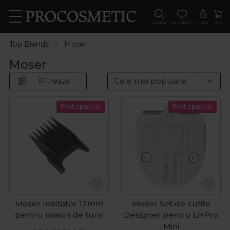
CAUTA
FAVORITE
CONT
COS
Top Brands
Moser
Moser
Filtreaza
Pret special
Pret special
Moser Inaltator 12mm
Moser Set de cutite
pentru masini de tuns
Designer pentru Li+Pro
Mini