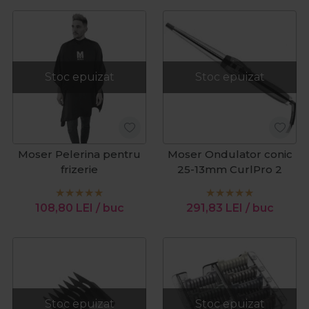
Stoc epuizat
Stoc epuizat
Moser Pelerina pentru
Moser Ondulator conic
frizerie
25-13mm CurlPro 2
108,80
LEI
/ buc
291,83
LEI
/ buc
Stoc epuizat
Stoc epuizat