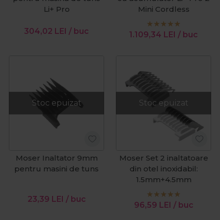
Li+ Pro
Mini Cordless
304,02
LEI
/ buc
1.109,34
LEI
/ buc
Stoc epuizat
Stoc epuizat
Moser Inaltator 9mm
Moser Set 2 inaltatoare
pentru masini de tuns
din otel inoxidabil:
1.5mm+4.5mm
23,39
LEI
/ buc
96,59
LEI
/ buc