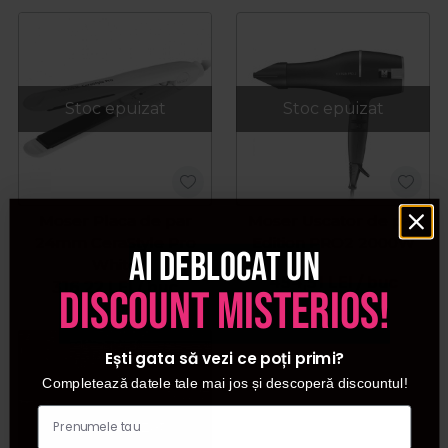
Stoc epuizat
Stoc epuizat
Moser Placa de par
Moser Uscator de par
24mm CeraStyle Pro
Edition PRO2 2000W
Ai deblocat un
White
454,51
LEI
/ buc
316,22
LEI
/ buc
discount misterios!
Ești gata să vezi ce poți primi?
Completează datele tale mai jos și descoperă discountul!
Stoc epuizat