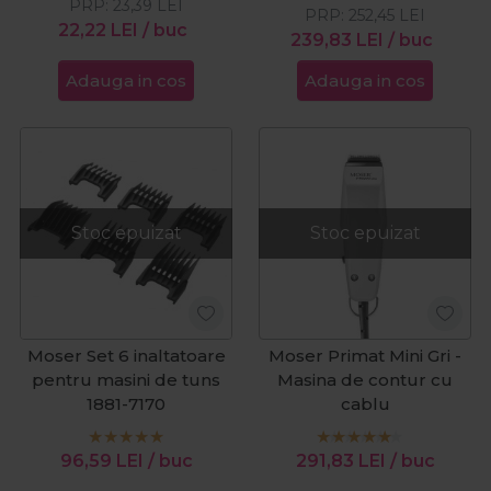
PRP:
23,39
LEI
PRP:
252,45
LEI
22,22
LEI
/ buc
239,83
LEI
/ buc
Adauga in cos
Adauga in cos
Stoc epuizat
Stoc epuizat
Moser Set 6 inaltatoare
Moser Primat Mini Gri -
pentru masini de tuns
Masina de contur cu
1881-7170
cablu
96,59
LEI
/ buc
291,83
LEI
/ buc