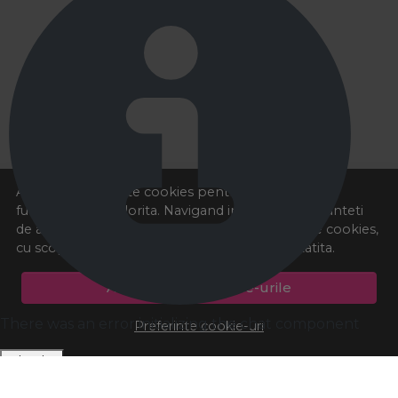
Acest site foloseste cookies pentru a va oferi
functionalitatea dorita. Navigand in continuare, sunteti
de acord cu
Politica de cookies
si cu plasarea de cookies,
cu scopul de a va oferi o experienta imbunatatita.
Accepta toate cookie-urile
There was an error initializing the chat component
Preferinte cookie-uri
Dismiss