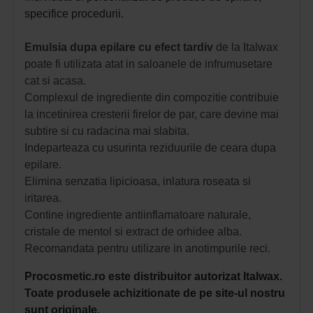
specifice procedurii.
Emulsia dupa epilare cu efect tardiv
de la Italwax
poate fi utilizata atat in saloanele de infrumusetare
cat si acasa.
Complexul de ingrediente din compozitie contribuie
la incetinirea cresterii firelor de par, care devine mai
subtire si cu radacina mai slabita.
Indeparteaza cu usurinta reziduurile de ceara dupa
epilare.
Elimina senzatia lipicioasa, inlatura roseata si
iritarea.
Contine ingrediente antiinflamatoare naturale,
cristale de mentol si extract de orhidee alba.
Recomandata pentru utilizare in anotimpurile reci.
Procosmetic.ro este distribuitor autorizat Italwax.
Toate produsele achizitionate de pe site-ul nostru
sunt originale.