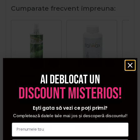
Cumparate frecvent impreuna:
Ai deblocat un
Italwax Lotiune
Italwax Pudra de talc
Ital
preepilare cu aloe
150g
preep
discount misterios!
vera 500ml
ve
Ești gata să vezi ce poți primi?
21,36
LEI
/ buc
37,52
LEI
/ buc
29,
Completează datele tale mai jos și descoperă discountul!
Adauga in cos
Adauga in cos
Ada