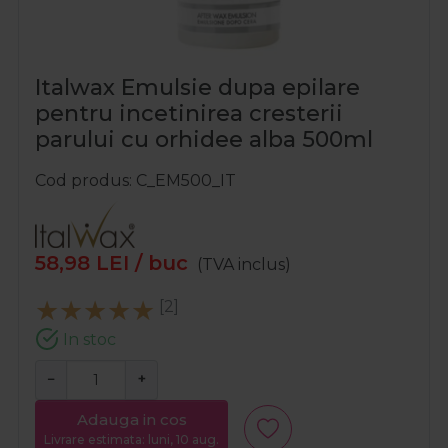
Italwax Emulsie dupa epilare
pentru incetinirea cresterii
parului cu orhidee alba 500ml
Cod produs
C_EM500_IT
58,98
LEI
/ buc
(TVA inclus)
[2]
In stoc
−
+
Adauga in cos
Livrare estimata: luni, 10 aug.