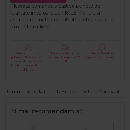
Plaseaza comanda si castiga puncte de
loialitate in valoare de
1,18
LEI
Pentru a
acumula puncte de loialitate trebuie sa detii
un cont de client.
Creaza-ti cont si
Transport Gratuit La
Peste 29 ani de
primesti 2% inapoi sub
comenzi de peste 399
experienta in domeniu
forma de bonus de
LEI
fidelitate pentru fiecare
achizitie.
Iti mai recomandam si:
Descriere
Detalii
Cumparate fre
Iti mai recomandam si: