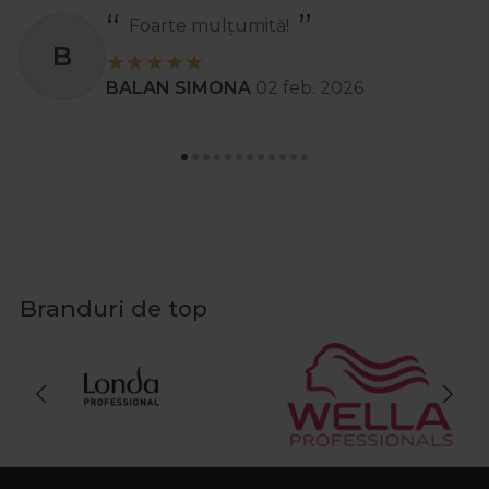
Recomand
S
Stanciu Aura Andreea
02 apr. 202
Branduri de top