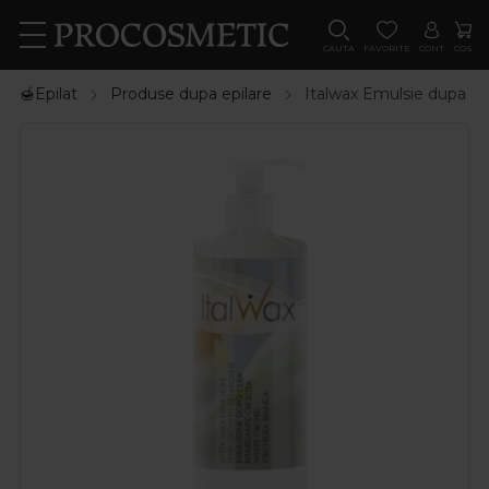
CAUTA
FAVORITE
CONT
COS
🍯Epilat
Produse dupa epilare
Italwax Emulsie dupa epi