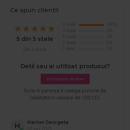
Ce spun clientii
5 stele
100%
4 stele
0%
3 stele
0%
5 din 5 stele
2 stele
0%
1 stea
0%
Din 2 voturi
Detii sau ai utilizat produsul?
Posteaza review
Scrie-ti parerea si castiga puncte de
loialitate in valoare de 1,00 LEI.
Harton Georgeta
H
02 iun. 2025