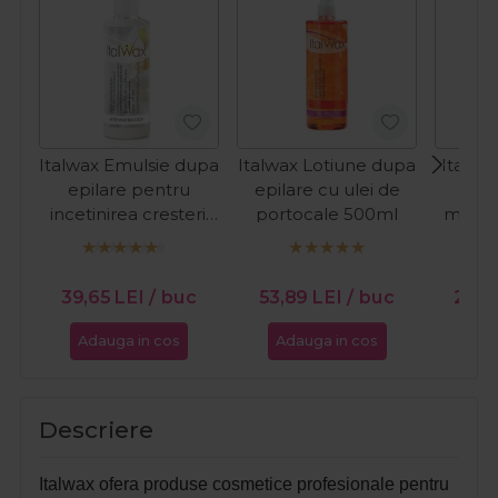
Italwax Emulsie dupa
Italwax Lotiune dupa
Italwax
epilare pentru
epilare cu ulei de
dupa
incetinirea cresterii
portocale 500ml
mentol
parului cu orhidee
alba 250ml
PR
39,65
LEI
/ buc
53,89
LEI
/ buc
26,
Adauga in cos
Adauga in cos
Ada
Descriere
Italwax ofera produse cosmetice profesionale pentru