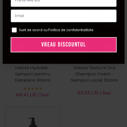
Sunt de acord cu Politica de confidentialitate
Stoc epuizat
Stoc epuizat
VREAU DISCOUNTUL
Indola Hydrate -
Indola Texture Dry
Sampon pentru
Shampoo Foam -
hidratare 300ml
Sampon uscat 300ml
60,55
LEI
/ buc
48,41
LEI
/ buc