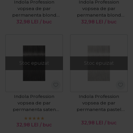
Indola Profession
Indola Profession
vopsea de par
vopsea de par
permanenta blond
permanenta blond
deschis auriu aramiu
inchis rosu natural 6.60
32,98
LEI
/ buc
32,98
LEI
/ buc
8.34 60 ml
60 ml
Stoc epuizat
Stoc epuizat
Indola Profession
Indola Profession
vopsea de par
vopsea de par
permanenta saten
permanenta pastel
deschis auriu mahon
blond auriu perlat P.31
5.35 60 ml
60 ml
32,98
LEI
/ buc
32,98
LEI
/ buc