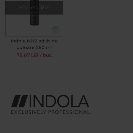
Stoc epuizat
Indola NN2 aditiv de
culoare 250 ml
75,07
LEI
/ buc