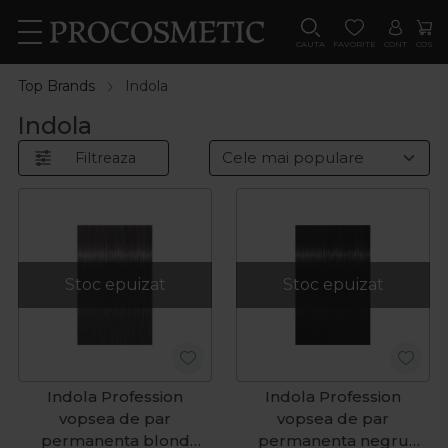
CAUTA
FAVORITE
CONT
COS
Top Brands
Indola
Indola
Filtreaza
Stoc epuizat
Stoc epuizat
Indola Profession
Indola Profession
vopsea de par
vopsea de par
permanenta blond
permanenta negru