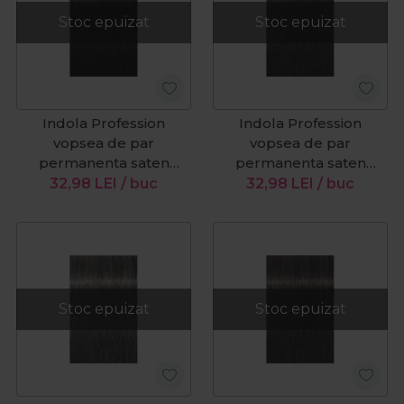
Stoc epuizat
Stoc epuizat
Indola Profession
Indola Profession
vopsea de par
vopsea de par
permanenta saten
permanenta saten
mediu natural 4.0 60 ml
deschis ciocolatiu perlat
32,98
LEI
/ buc
32,98
LEI
/ buc
5.82 60 ml
Stoc epuizat
Stoc epuizat