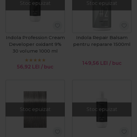
Stoc epuizat
Stoc epuizat
Indola Profession Cream
Indola Repair Balsam
Developer oxidant 9%
pentru reparare 1500ml
30 volume 1000 ml
149,56
LEI
/ buc
56,92
LEI
/ buc
Stoc epuizat
Stoc epuizat