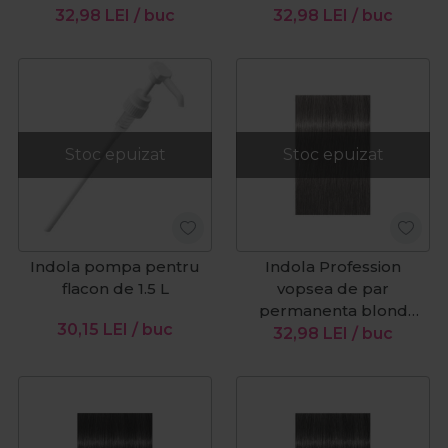
inchis extra rosu 6.66x
natural 1.0 60 ml
32,98
LEI
/ buc
32,98
LEI
/ buc
60 ml
Stoc epuizat
Stoc epuizat
Indola pompa pentru
Indola Profession
flacon de 1.5 L
vopsea de par
permanenta blond
30,15
LEI
/ buc
deschis aramiu auriu
32,98
LEI
/ buc
8.43 60 ml