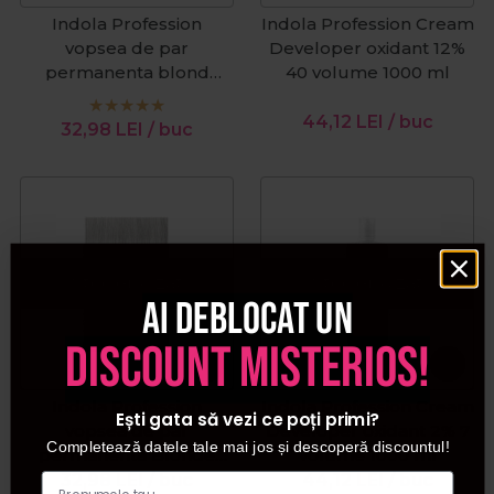
Indola Profession
Indola Profession Cream
vopsea de par
Developer oxidant 12%
permanenta blond
40 volume 1000 ml
mediu auriu 7.3 60 ml
44,12
LEI
/ buc
32,98
LEI
/ buc
Stoc epuizat
Stoc epuizat
Ai deblocat un
discount misterios!
Indola Profession
Indola Profession Cream
Ești gata să vezi ce poți primi?
vopsea de par
Developer oxidant 2% 7
Completează datele tale mai jos și descoperă discountul!
permanenta Blonde
volume 1000 ml
Expert Pastel P.01 60ml
32,98
LEI
/ buc
44,12
LEI
/ buc