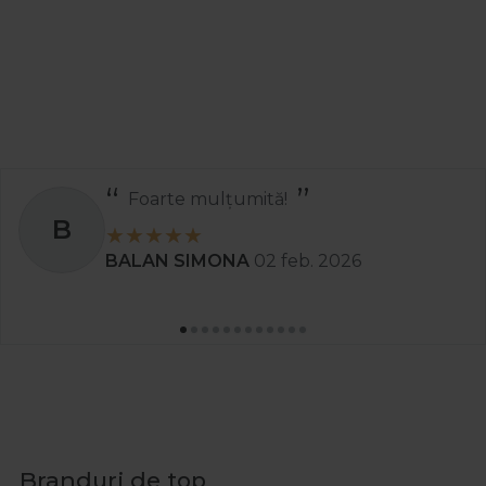
Recomand
S
Stanciu Aura Andreea
02 apr. 2025
Branduri de top