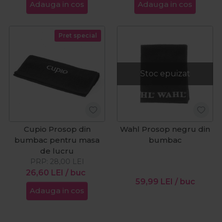
Adauga in cos
Adauga in cos
Pret special
Stoc epuizat
Cupio Prosop din
Wahl Prosop negru din
bumbac pentru masa
bumbac
de lucru
PRP:
28,00
LEI
26,60
LEI
/ buc
59,99
LEI
/ buc
Adauga in cos