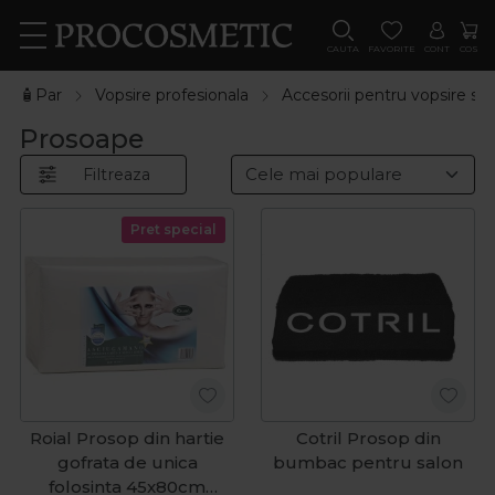
CAUTA
FAVORITE
CONT
COS
🧴Par
Vopsire profesionala
Accesorii pentru vopsire si 
Prosoape
Filtreaza
Pret special
Roial Prosop din hartie
Cotril Prosop din
gofrata de unica
bumbac pentru salon
folosinta 45x80cm