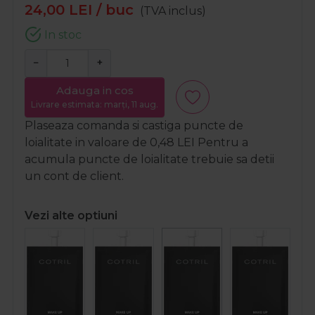
24,00
LEI
/ buc
(TVA inclus)
In stoc
−
+
Adauga in cos
Livrare estimata: marți, 11 aug.
Plaseaza comanda si castiga puncte de
loialitate in valoare de
0,48
LEI
Pentru a
acumula puncte de loialitate trebuie sa detii
un cont de client.
Vezi alte optiuni