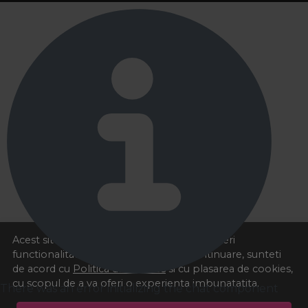
Acest site foloseste cookies pentru a va oferi
functionalitatea dorita. Navigand in continuare, sunteti
de acord cu
Politica de cookies
si cu plasarea de cookies,
cu scopul de a va oferi o experienta imbunatatita.
There was an error initializing the chat component