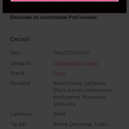
Toate produsele achizitionate de pe site-ul nostru
sunt originale.
Declaratie de conformitate ProCosmetic.
Detalii
SKU
PNCOTTR10010
Categorii
Tratamente si masti
Brand
Cotril
Beneficii
Antiincretire, Catifelare,
Efect nutritiv, Hidratare in
profunzime, Nuantare,
Stralucire
Cantitate
30ml
Tip par
Blond, Decolorat, Toate