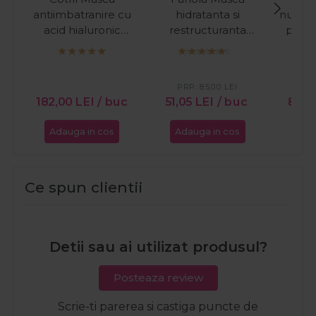
antiimbatranire cu
hidratanta si
nuanta
acid hialuronic
restructuranta
par a
Timeless 200ml
pentru par uscat
Refr
Nourishing 1500ml
Cop
PRP:
85,00
LEI
PR
182,00
LEI
/ buc
51,05
LEI
/ buc
88,
Adauga in cos
Adauga in cos
Ada
Ce spun clientii
Detii sau ai utilizat produsul?
Posteaza review
Scrie-ti parerea si castiga puncte de