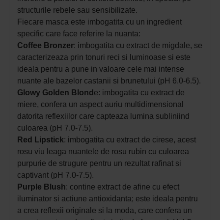
structurile rebele sau sensibilizate.
Fiecare masca este imbogatita cu un ingredient
specific care face referire la nuanta:
Coffee Bronzer
: imbogatita cu extract de migdale, se
caracterizeaza prin tonuri reci si luminoase si este
ideala pentru a pune in valoare cele mai intense
nuante ale bazelor castanii si brunetului (pH 6.0-6.5).
Glowy Golden Blond
e: imbogatita cu extract de
miere, confera un aspect auriu multidimensional
datorita reflexiilor care capteaza lumina subliniind
culoarea (pH 7.0-7.5).
Red Lipstick
: imbogatita cu extract de cirese, acest
rosu viu leaga nuantele de rosu rubin cu culoarea
purpurie de strugure pentru un rezultat rafinat si
captivant (pH 7.0-7.5).
Purple Blush
: contine extract de afine cu efect
iluminator si actiune antioxidanta; este ideala pentru
a crea reflexii originale si la moda, care confera un