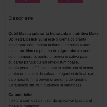
Descriere
Cotril Masca coloranta hidratanta si nutritiva Make
Up Red Lipstick 30ml
este o crema coloranta
inovatoare care imbina actiunea intensiva a unei
masti
nutritive
cu puterea de
pigmentare
a unei
culori temporare, pentru a reinvia in cativa pasi
culoarea parului cu noi reflexii luminoase.
Ideala pentru a fi folosita atat in salon, cat si acasa
pentru un rezultat de culoare elegant si delicat, care
da o noua lumina privirii si are grija de lungimi.
Garanteaza structuri puternice si sanatoase.
Caracteristici
:
- textura cremoasa si usor de aplicat ce lasa parul
moale si matasos;