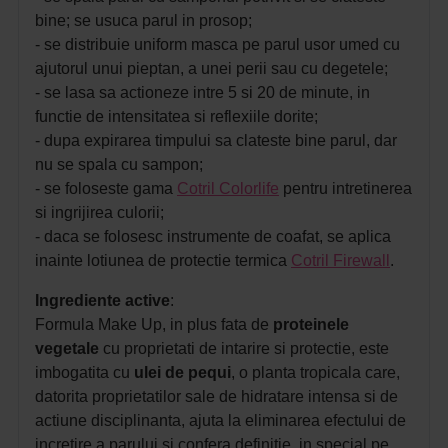
bine; se usuca parul in prosop;
- se distribuie uniform masca pe parul usor umed cu
ajutorul unui pieptan, a unei perii sau cu degetele;
- se lasa sa actioneze intre 5 si 20 de minute, in
functie de intensitatea si reflexiile dorite;
- dupa expirarea timpului sa clateste bine parul, dar
nu se spala cu sampon;
- se foloseste gama
Cotril Colorlife
pentru intretinerea
si ingrijirea culorii;
- daca se folosesc instrumente de coafat, se aplica
inainte lotiunea de protectie termica
Cotril Firewall
.
Ingrediente active
:
Formula Make Up, in plus fata de
proteinele
vegetale
cu proprietati de intarire si protectie, este
imbogatita cu
ulei de pequi
, o planta tropicala care,
datorita proprietatilor sale de hidratare intensa si de
actiune disciplinanta, ajuta la eliminarea efectului de
incretire a parului si confera definitie, in special pe