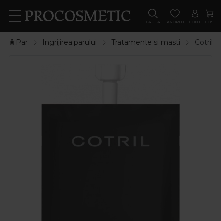
CAUTA
FAVORITE
CONT
COS
🧴Par
Ingrijirea parului
Tratamente si masti
Cotril 