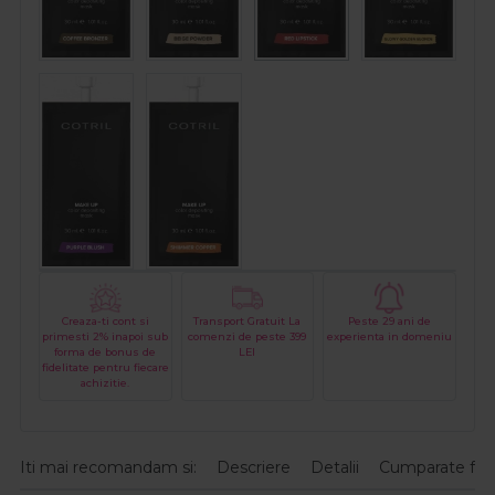
Creaza-ti cont si
Transport Gratuit La
Peste 29 ani de
primesti 2% inapoi sub
comenzi de peste 399
experienta in domeniu
forma de bonus de
LEI
fidelitate pentru fiecare
achizitie.
Iti mai recomandam si:
Descriere
Detalii
Cumparate fre