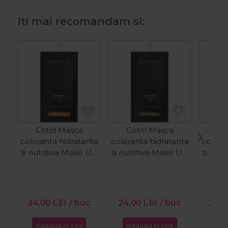
Iti mai recomandam si:
Cotril Masca
Cotril Masca
Co
coloranta hidratanta
coloranta hidratanta
colora
si nutritiva Make Up
si nutritiva Make Up
si nut
Shimmer Copper
Coffee Bronzer 30ml
Purpl
30ml
24,00
LEI
/ buc
24,00
LEI
/ buc
24,
Adauga in cos
Adauga in cos
Ada