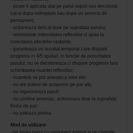
- poate fi aplicata atat pe parul vopsit sau decolorat,
cat si dupa indreptare sau dupa un serviciu de
permanent;
- actioneaza delicat doar pe suprafata parului;
- reinnoieste intensitatea reflexiilor si ajuta la
corectarea efectelor nedorite;
- garanteaza un rezultat temporar care dispare
progresiv in 4/5 spalari, in functie de porozitatea
parului; nu se decoloreaza ci dispare progresiv fara
schimbarea nuantei reflexiilor;
- nuantele se pot amesteca intre ele;
- nu are putere de acoperire pe par alb;
- nu ingreuneaza parul;
- nu contine amoniac, actioneaza doar la suprafata
firului de par;
- nu pateaza pielea.
Mod de
utilizare
:
- se spala parul cu samponul potrivit si se clateste