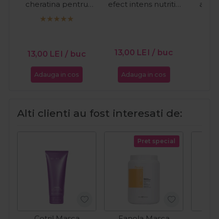
cheratina pentru
efect intens nutritiv
antii
netezirea parului K-
pentru par uscat
acid
Smooth Supreme
Nutro High
Time
PR
Keratin 20ml
Nourishing 20ml
14
13,00
LEI
/ buc
13,00
LEI
/ buc
Adauga in cos
Adauga in cos
Ada
Alti clienti au fost interesati de:
Pret special
Cotril Masca
Fanola Masca
La