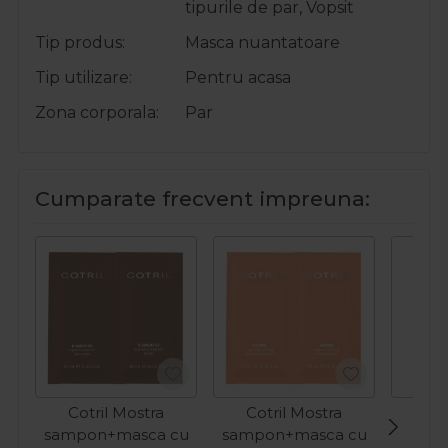
tipurile de par, Vopsit
Tip produs
Masca nuantatoare
Tip utilizare
Pentru acasa
Zona corporala
Par
Cumparate frecvent impreuna:
Cotril Mostra
Cotril Mostra
Cot
sampon+masca cu
sampon+masca cu
h