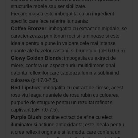
structurile rebele sau sensibilizate.
Fiecare masca este imbogatita cu un ingredient
specific care face referire la nuanta:
Coffee Bronzer
: imbogatita cu extract de migdale, se
caracterizeaza prin tonuri reci si luminoase si este
ideala pentru a pune in valoare cele mai intense
nuante ale bazelor castanii si brunetului (pH 6.0-6.5).
Glowy Golden Blond
e: imbogatita cu extract de
miere, confera un aspect auriu multidimensional
datorita reflexiilor care capteaza lumina subliniind
culoarea (pH 7.0-7.5).
Red Lipstick
: imbogatita cu extract de cirese, acest
rosu viu leaga nuantele de rosu rubin cu culoarea
purpurie de strugure pentru un rezultat rafinat si
captivant (pH 7.0-7.5).
Purple Blush
: contine extract de afine cu efect
iluminator si actiune antioxidanta; este ideala pentru
a crea reflexii originale si la moda, care confera un