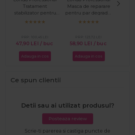
Tratament
Masca de reparare
hid
stabilizator pentru
pentru par degradat
res
par vopsit Color
Visible Repair 750ml
pent
Radiance Post-Color
Nouri
1000ml
PRP:
100,45
LEI
PRP:
123,72
LEI
PR
47,90
LEI
/ buc
58,90
LEI
/ buc
51,0
Adauga in cos
Adauga in cos
Ada
Ce spun clientii
Detii sau ai utilizat produsul?
Posteaza review
Scrie-ti parerea si castiga puncte de