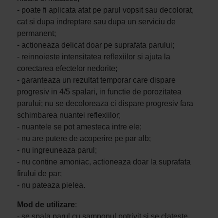
- poate fi aplicata atat pe parul vopsit sau decolorat,
cat si dupa indreptare sau dupa un serviciu de
permanent;
- actioneaza delicat doar pe suprafata parului;
- reinnoieste intensitatea reflexiilor si ajuta la
corectarea efectelor nedorite;
- garanteaza un rezultat temporar care dispare
progresiv in 4/5 spalari, in functie de porozitatea
parului; nu se decoloreaza ci dispare progresiv fara
schimbarea nuantei reflexiilor;
- nuantele se pot amesteca intre ele;
- nu are putere de acoperire pe par alb;
- nu ingreuneaza parul;
- nu contine amoniac, actioneaza doar la suprafata
firului de par;
- nu pateaza pielea.
Mod de
utilizare
:
- se spala parul cu samponul potrivit si se clateste