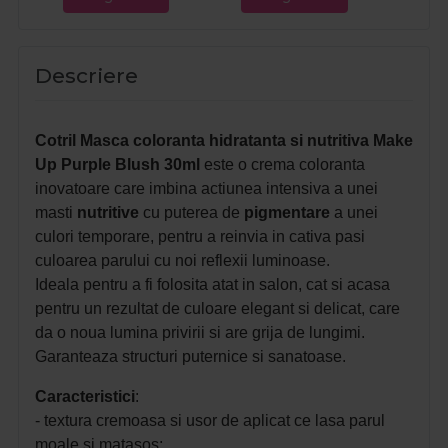
Descriere
Cotril Masca coloranta hidratanta si nutritiva Make
Up Purple Blush 30ml
este o crema coloranta
inovatoare care imbina actiunea intensiva a unei
masti
nutritive
cu puterea de
pigmentare
a unei
culori temporare, pentru a reinvia in cativa pasi
culoarea parului cu noi reflexii luminoase.
Ideala pentru a fi folosita atat in salon, cat si acasa
pentru un rezultat de culoare elegant si delicat, care
da o noua lumina privirii si are grija de lungimi.
Garanteaza structuri puternice si sanatoase.
Caracteristici
:
- textura cremoasa si usor de aplicat ce lasa parul
moale si matasos;