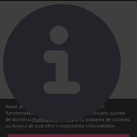
Acest site foloseste cookies pentru a va oferi
functionalitatea dorita. Navigand in continuare, sunteti
de acord cu
Politica de cookies
si cu plasarea de cookies,
cu scopul de a va oferi o experienta imbunatatita.
There was an error initializing the chat component