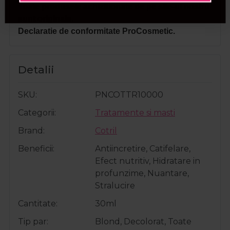
Toate produsele achizitionate de pe site-ul nostru
sunt originale.
Declaratie de conformitate ProCosmetic.
Detalii
SKU
PNCOTTR10000
Categorii
Tratamente si masti
Brand
Cotril
Beneficii
Antiincretire, Catifelare,
Efect nutritiv, Hidratare in
profunzime, Nuantare,
Stralucire
Cantitate
30ml
Tip par
Blond, Decolorat, Toate