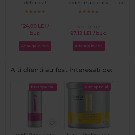
deteriorat
indesire a parului
pentru
Regeneration 300ml
Scalp Care Life
Blond 
250ml
124,00
LEI
/
12
PRP:
116,00
LEI
buc
97,12
LEI
/ buc
Adauga in cos
Adauga in cos
Ada
Alti clienti au fost interesati de:
Pret special
Pret special
Londa Professional
Londa Professional
Fan