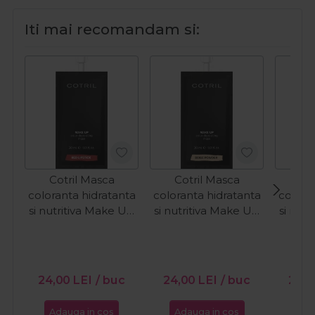
Iti mai recomandam si:
Cotril Masca
Cotril Masca
Co
coloranta hidratanta
coloranta hidratanta
colora
si nutritiva Make Up
si nutritiva Make Up
si nut
Red Lipstick 30ml
Beige Powder 30ml
Shim
24,00
LEI
/ buc
24,00
LEI
/ buc
24,
Adauga in cos
Adauga in cos
Ada