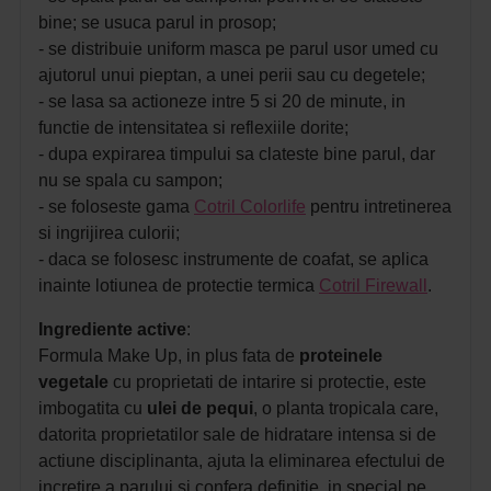
bine; se usuca parul in prosop;
- se distribuie uniform masca pe parul usor umed cu
ajutorul unui pieptan, a unei perii sau cu degetele;
- se lasa sa actioneze intre 5 si 20 de minute, in
functie de intensitatea si reflexiile dorite;
- dupa expirarea timpului sa clateste bine parul, dar
nu se spala cu sampon;
- se foloseste gama
Cotril Colorlife
pentru intretinerea
si ingrijirea culorii;
- daca se folosesc instrumente de coafat, se aplica
inainte lotiunea de protectie termica
Cotril Firewall
.
Ingrediente active
:
Formula Make Up, in plus fata de
proteinele
vegetale
cu proprietati de intarire si protectie, este
imbogatita cu
ulei de pequi
, o planta tropicala care,
datorita proprietatilor sale de hidratare intensa si de
actiune disciplinanta, ajuta la eliminarea efectului de
incretire a parului si confera definitie, in special pe