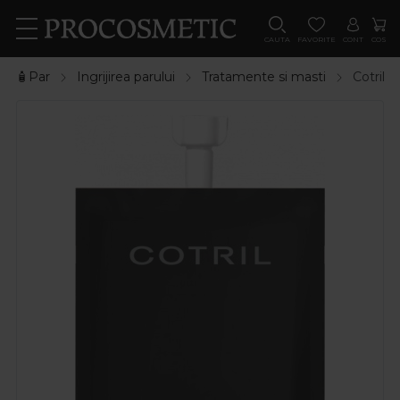
CAUTA
FAVORITE
CONT
COS
🧴Par
Ingrijirea parului
Tratamente si masti
Cotril 