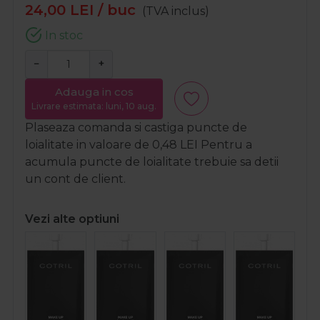
24,00
LEI
/ buc
(TVA inclus)
In stoc
−
+
Adauga in cos
Livrare estimata: luni, 10 aug.
Plaseaza comanda si castiga puncte de
loialitate in valoare de
0,48
LEI
Pentru a
acumula puncte de loialitate trebuie sa detii
un cont de client.
Vezi alte optiuni