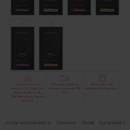
Creaza-ti cont si
Transport Gratuit La
Peste 29 ani de
primesti 2% inapoi sub
comenzi de peste 399
experienta in domeniu
forma de bonus de
LEI
fidelitate pentru fiecare
achizitie.
Iti mai recomandam si:
Descriere
Detalii
Cumparate fre