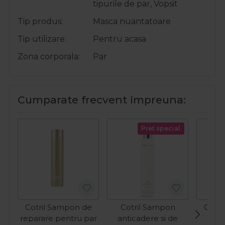
tipurile de par, Vopsit
Tip produs
Masca nuantatoare
Tip utilizare
Pentru acasa
Zona corporala
Par
Cumparate frecvent impreuna:
Pret special
Cotril Sampon de
Cotril Sampon
Cotri
reparare pentru par
anticadere si de
pig