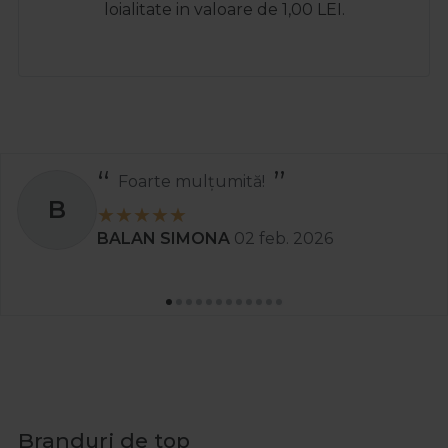
loialitate in valoare de 1,00 LEI.
Recomand
S
. 2026
Stanciu Aura Andree
Branduri de top