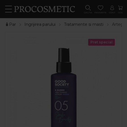
CAUTA
FAVORITE
CONT
COS
🧴Par
Ingrijirea parului
Tratamente si masti
Artego 
Pret special