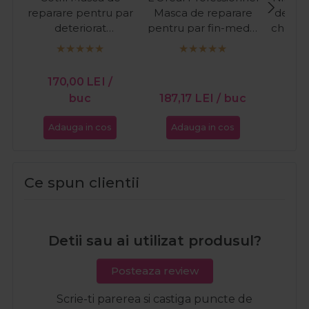
reparare pentru par
Masca de reparare
de rec
deteriorat
pentru par fin-mediu
cherat
Regeneration
Absolut Repair
d
Repairing Treatment
Golden 500ml
KPerf
PR
150ml
Ker
170,00
LEI
/
17
Condi
buc
187,17
LEI
/ buc
Adauga in cos
Adauga in cos
Ada
Ce spun clientii
Detii sau ai utilizat produsul?
Posteaza review
Scrie-ti parerea si castiga puncte de