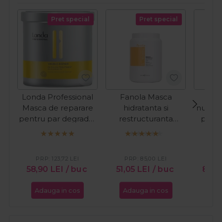
Pret special
Pret special
Londa Professional
Fanola Masca
La
Masca de reparare
hidratanta si
nuanta
pentru par degradat
restructuranta
par a
Visible Repair 750ml
pentru par uscat
Refr
Nourishing 1500ml
Cop
PRP:
123,72
LEI
PRP:
85,00
LEI
PR
58,90
LEI
/ buc
51,05
LEI
/ buc
88,
Adauga in cos
Adauga in cos
Ada