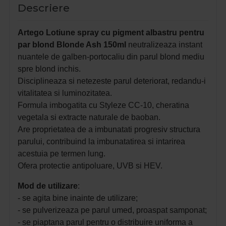
Descriere
Artego Lotiune spray cu pigment albastru pentru
par blond Blonde Ash 150ml
neutralizeaza instant
nuantele de galben-portocaliu din parul blond mediu
spre blond inchis.
Disciplineaza si netezeste parul deteriorat, redandu-i
vitalitatea si luminozitatea.
Formula imbogatita cu Styleze CC-10, cheratina
vegetala si extracte naturale de baoban.
Are proprietatea de a imbunatati progresiv structura
parului, contribuind la imbunatatirea si intarirea
acestuia pe termen lung.
Ofera protectie antipoluare, UVB si HEV.
Mod de utilizare
:
- se agita bine inainte de utilizare;
- se pulverizeaza pe parul umed, proaspat samponat;
- se piaptana parul pentru o distribuire uniforma a