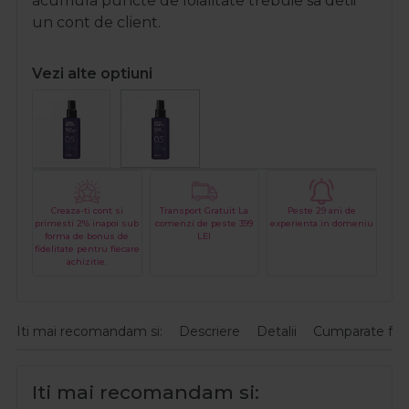
acumula puncte de loialitate trebuie sa detii
un cont de client.
Vezi alte optiuni
Creaza-ti cont si
Transport Gratuit La
Peste 29 ani de
primesti 2% inapoi sub
comenzi de peste 399
experienta in domeniu
forma de bonus de
LEI
fidelitate pentru fiecare
achizitie.
Iti mai recomandam si:
Descriere
Detalii
Cumparate fre
Iti mai recomandam si: