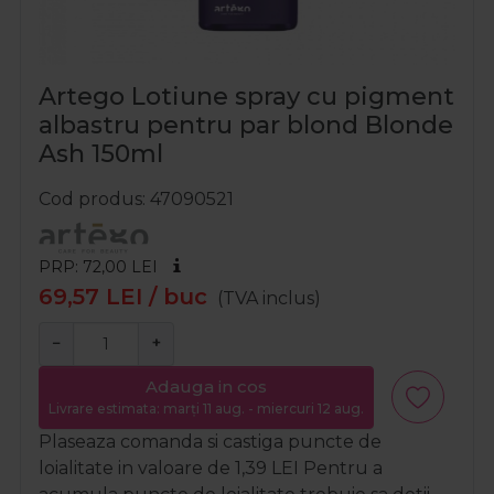
Artego Lotiune spray cu pigment
albastru pentru par blond Blonde
Ash 150ml
Cod produs
47090521
PRP: 72,00
LEI
69,57
LEI
/ buc
(TVA inclus)
−
+
Adauga in cos
Livrare estimata: marți 11 aug. - miercuri 12 aug.
Plaseaza comanda si castiga puncte de
loialitate in valoare de
1,39
LEI
Pentru a