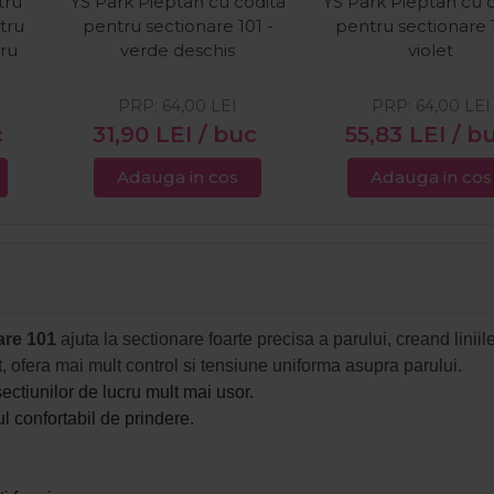
tru
YS Park Pieptan cu codita
YS Park Pieptan cu 
ntru
pentru sectionare 101 -
pentru sectionare 1
gru
verde deschis
violet
PRP:
64,00
LEI
PRP:
64,00
LEI
c
31,90
LEI
/ buc
55,83
LEI
/ b
Adauga in cos
Adauga in cos
are 101
ajuta la
sectionare foarte precisa a parului, creand liniil
, ofera mai mult control si tensiune uniforma asupra parului.
ectiunilor de lucru mult mai usor.
l confortabil de prindere.