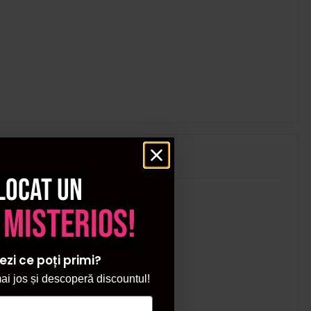
locat un
 misterios!
ezi ce poți primi?
i jos și descoperă discountul!