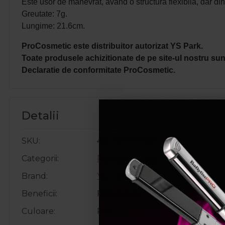
Este usor de manevrat, avand o structura flexibila, dar din
Greutate: 7g.
Lungime: 21.6cm. 
ProCosmetic este distribuitor autorizat YS Park.
Toate produsele achizitionate de pe site-ul nostru sunt
Declaratie de conformitate ProCosmetic.
Detalii
SKU
4981104355967
Categorii
Piepteni de par
Brand
YS Park
Beneficii
Rezistenta
Culoare
Roz