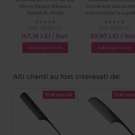
45mm Expert Blowout
concentrat biocid pe
Speed XL White
instrumentar si supra
500ml
PRP:
168,00
LEI
PRP:
67,76
LEI
147,18
LEI
/ buc
59,90
LEI
/ bu
Adauga in cos
Adauga in cos
Alti clienti au fost interesati de:
Pret special
Pret spec