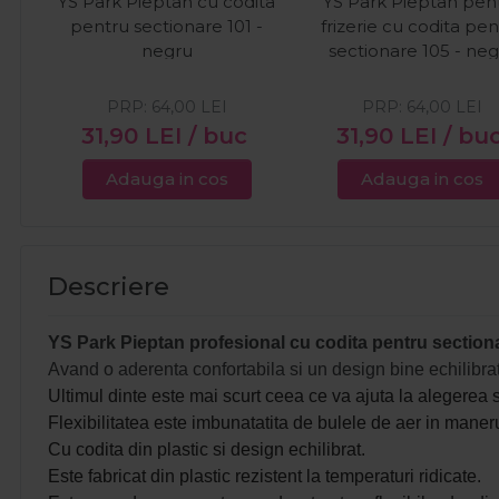
YS Park Pieptan cu codita
YS Park Pieptan pen
pentru sectionare 101 -
frizerie cu codita pe
negru
sectionare 105 - ne
PRP:
64,00
LEI
PRP:
64,00
LEI
31,90
LEI
/ buc
31,90
LEI
/ bu
Adauga in cos
Adauga in cos
Descriere
YS Park Pieptan profesional cu codita pentru section
Avand o aderenta confortabila si un design bine echilibrat
Ultimul dinte este mai scurt ceea ce va ajuta la alegerea s
Flexibilitatea este imbunatatita de bulele de aer in maneru
Cu codita din plastic si design echilibrat.
Este fabricat din plastic rezistent la temperaturi ridicate.