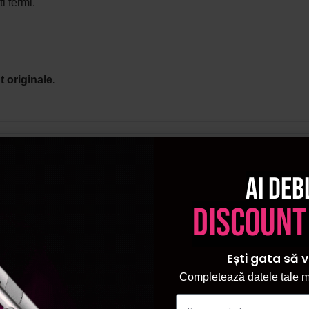
ti fermi.
 originale.
Ai deb
discount
Ești gata să v
Completează datele tale ma