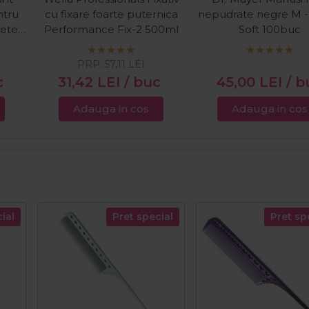
ntru
cu fixare foarte puternica
nepudrate negre M -
fete
Performance Fix-2 500ml
Soft 100buc
PRP:
57,11
LEI
c
31,42
LEI
/ buc
45,00
LEI
/ b
Adauga in cos
Adauga in cos
ial
Pret special
Pret sp