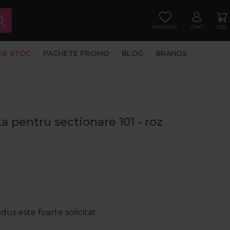
FAVORITE
CONT
COS
RE STOC
PACHETE PROMO
BLOG
BRANDS
a pentru sectionare 101 - roz
us este foarte solicitat.