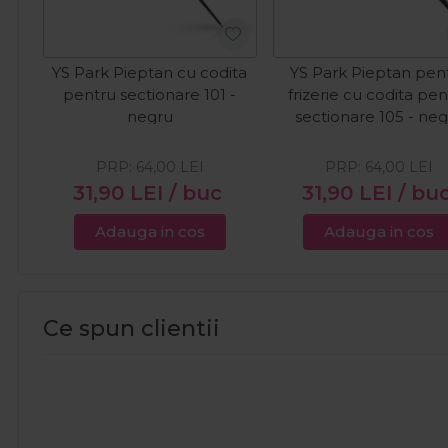
YS Park Pieptan cu codita
YS Park Pieptan pen
pentru sectionare 101 -
frizerie cu codita pe
negru
sectionare 105 - ne
PRP:
64,00
LEI
PRP:
64,00
LEI
31,90
LEI
/ buc
31,90
LEI
/ bu
Adauga in cos
Adauga in cos
Ce spun clientii