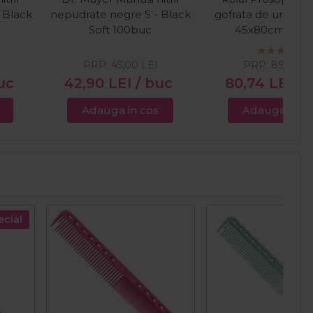
 Black
nepudrate negre S - Black
gofrata de unica fo
Soft 100buc
45x80cm 100
PRP:
45,00
LEI
PRP:
89,89
L
uc
42,90
LEI
/ buc
80,74
LEI
/ 
Adauga in cos
Adauga in c
ecial