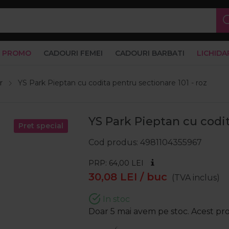
PROMO
CADOURI FEMEI
CADOURI BARBATI
LICHIDA
r
YS Park Pieptan cu codita pentru sectionare 101 - roz
YS Park Pieptan cu codit
Pret special
Cod produs
4981104355967
PRP: 64,00
LEI
30,08
LEI
/ buc
(TVA inclus)
In stoc
Doar 5 mai avem pe stoc. Acest prod