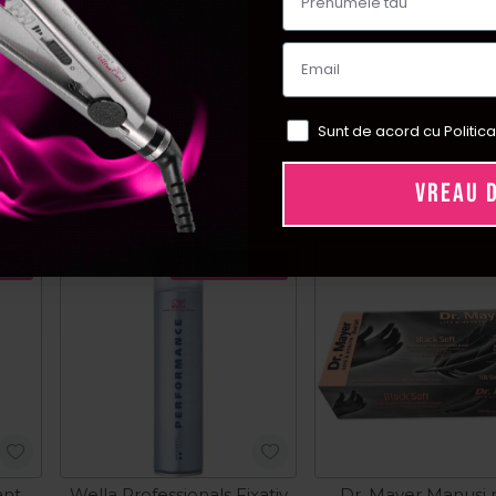
Sunt de acord cu Politica
VREAU 
ial
Pret special
ant
Wella Professionals Fixativ
Dr. Mayer Manusi ni