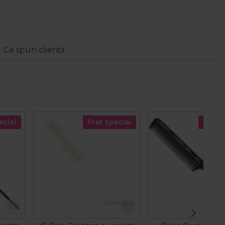
Ce spun clientii
ecial
Pret special
Pret s