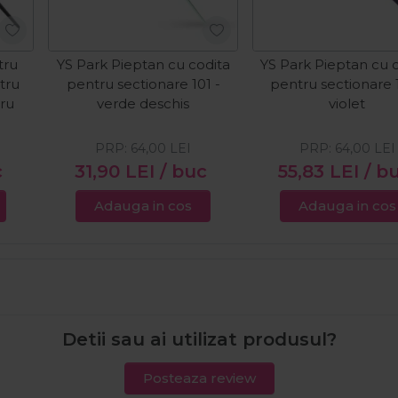
tru
YS Park Pieptan cu codita
YS Park Pieptan cu 
ntru
pentru sectionare 101 -
pentru sectionare 1
gru
verde deschis
violet
PRP:
64,00
LEI
PRP:
64,00
LEI
c
31,90
LEI
/ buc
55,83
LEI
/ b
Adauga in cos
Adauga in cos
Detii sau ai utilizat produsul?
Posteaza review