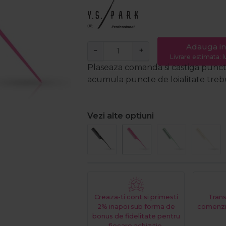
Adauga in
−
+
Livrare estimata: l
Plaseaza comanda si castiga puncte
acumula puncte de loialitate trebui
Vezi alte optiuni
Creaza-ti cont si primesti
Trans
2% inapoi sub forma de
comenzi
bonus de fidelitate pentru
fiecare achizitie.