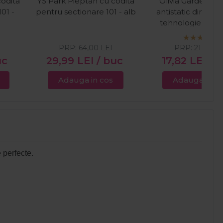
codita
YS Park Pieptan cu codita
Olivia Garden Pi
01 -
pentru sectionare 101 - alb
antistatic din car
tehnologie ionic
PRP:
64,00
LEI
PRP:
21,00
LE
uc
29,99
LEI
/ buc
17,82
LEI
/ 
Adauga in cos
Adauga in c
e perfecte.