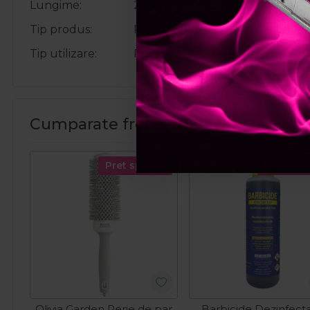
Lungime
21.6cm
Tip produs
Pieptan
Tip utilizare
Pentru acasa, Profesional
Cumparate frecvent impreuna:
Pret special
Pret spec
Olivia Garden Perie de par
Barbicide Dezinfect