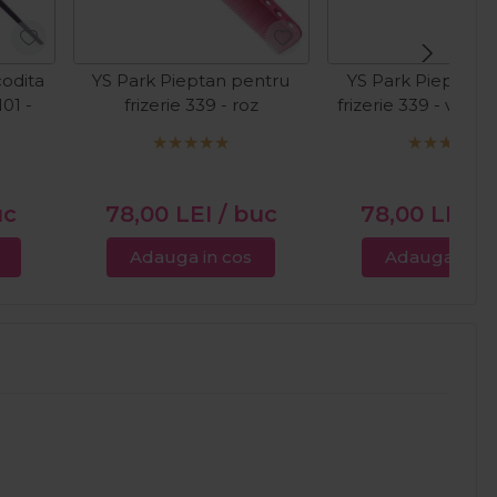
codita
YS Park Pieptan pentru
YS Park Pieptan 
01 -
frizerie 339 - roz
frizerie 339 - verd
uc
78,00
LEI
/ buc
78,00
LEI
/ 
Adauga in cos
Adauga in c