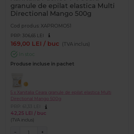
granule de epilat elastica Multi
Directional Mango 500g
Cod produs
XAPROMO51
PRP: 306,65
LEI
169,00
LEI
/ buc
(TVA inclus)
In stoc
Produse incluse in pachet
5 x Xanitalia Ceara granule de epilat elastica Multi
Directional Mango 500g
PRP: 61,33
LEI
42,25
LEI
/ buc
(TVA inclus)
−
+