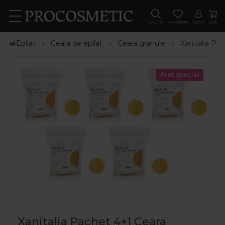
CAUTA
FAVORITE
CONT
COS
🍯Epilat
Ceara de epilat
Ceara granule
Xanitalia Pa
Pret special
Xanitalia Pachet 4+1 Ceara