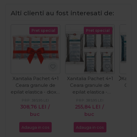
Alti clienti au fost interesati de:
Pret special
Pret special
Xanitalia Pachet 4+1
Xanitalia Pachet 4+1
Xanita
Ceara granule de
Ceara granule de
Ceara
epilat elastica - dioxid
epilat elastica -
epil
de titan 1kg
neagra 1kg
az
PRP:
385,95
LEI
PRP:
385,95
LEI
PR
308,76
LEI
/
255,84
LEI
/
36
buc
buc
Adauga in cos
Adauga in cos
Ada