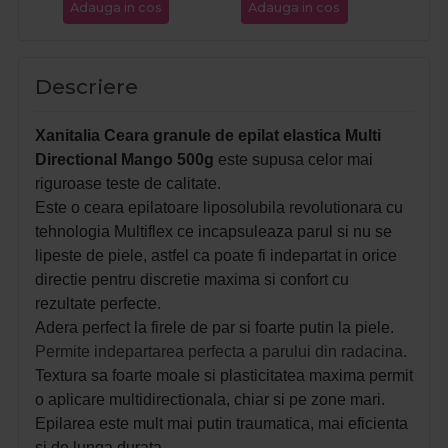
Adauga in cos
Adauga in cos
Ada
Descriere
Xanitalia Ceara granule de epilat elastica Multi
Directional Mango 500g
este supusa celor mai
riguroase teste de calitate.
Este o ceara epilatoare liposolubila revolutionara cu
t
ehnologia Multiflex ce incapsuleaza parul si nu se
lipeste de piele, astfel ca poate fi indepartat in orice
directie pentru discretie maxima si confort cu
rezultate perfecte.
Adera perfect la firele de par si foarte putin la piele.
Permite indepartarea perfecta a parului din radacina.
Textura sa foarte moale si plasticitatea maxima permit
o aplicare multidirectionala, chiar si pe zone mari.
Epilarea este mult mai putin traumatica, mai eficienta
si de lunga durata.