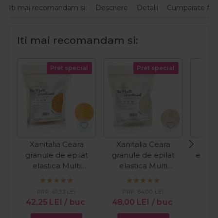
Iti mai recomandam si:
Descriere
Detalii
Cumparate fre
Iti mai recomandam si:
Pret special
Pret special
Xanitalia Ceara
Xanitalia Ceara
Ita
granule de epilat
granule de epilat
epila
elastica Multi
elastica Multi
pe
Directional Mango
Directional Cocco
sensi
500g
500g
Co
PRP:
61,33
LEI
PRP:
64,00
LEI
42,25
LEI
/ buc
48,00
LEI
/ buc
60,