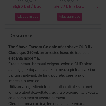
PRP:
36,60
LEI
PRP:
36,60
LEI
35,90
LEI
/ buc
34,77
LEI
/ buc
36,
Adauga in cos
Adauga in cos
Ada
Descriere
The Shave Factory Colonie after shave OUD II -
Classique 250ml
: un amestec luxos de traditie si
eleganta moderna.
Creata pentru barbatul exigent, colonia OUD ofera
atat ingrijire dupa ras care calmeaza pielea, cat si un
parfum captivant, de lunga durata, care lasa o
impresie puternica.
Utilizarea ingredientelor de inalta calitate si a unei
formule atent dezvoltate asigura o experienta luxoasa
care completeaza fiecare bărbierit.
Ofera o aroma exotica, lemnoasa, care emana