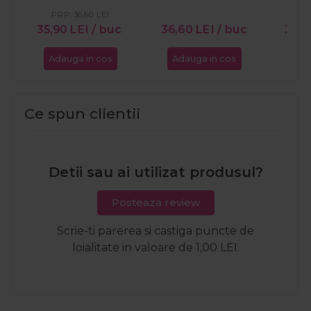
PRP:
36,60
LEI
35,90
LEI
/ buc
36,60
LEI
/ buc
36,
Adauga in cos
Adauga in cos
Ada
Ce spun clientii
Detii sau ai utilizat produsul?
Posteaza review
Scrie-ti parerea si castiga puncte de
loialitate in valoare de 1,00 LEI.