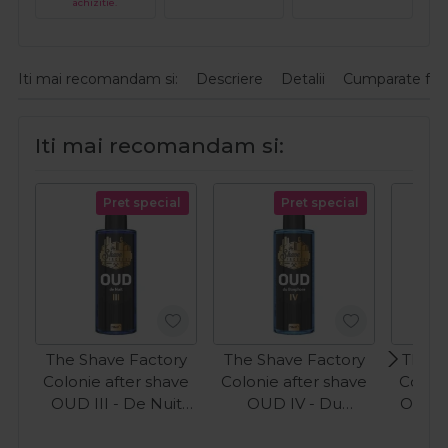
achizitie.
Iti mai recomandam si:
Descriere
Detalii
Cumparate fre
Iti mai recomandam si:
Pret special
Pret special
The Shave Factory
The Shave Factory
The S
Colonie after shave
Colonie after shave
Coloni
OUD III - De Nuit
OUD IV - Du
OUD V
250ml
Bosphore 250ml