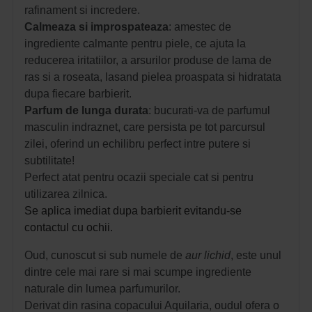
rafinament si incredere.
Calmeaza si improspateaza
:
amestec de
ingrediente calmante pentru piele, ce ajuta la
reducerea iritatiilor, a arsurilor produse de lama de
ras si a roseata, lasand pielea proaspata si hidratata
dupa fiecare barbierit.
Parfum de lunga durata
: b
ucurati-va de parfumul
masculin indraznet, care persista pe tot parcursul
zilei, oferind un echilibru perfect intre putere si
subtilitate!
Perfect atat pentru ocazii speciale cat si pentru
utilizarea zilnica.
Se aplica imediat dupa barbierit evitandu-se
contactul cu ochii.
Oud, cunoscut si sub numele de
aur lichid
, este unul
dintre cele mai rare si mai scumpe ingrediente
naturale din lumea parfumurilor.
Derivat din rasina copacului Aquilaria, oudul ofera o