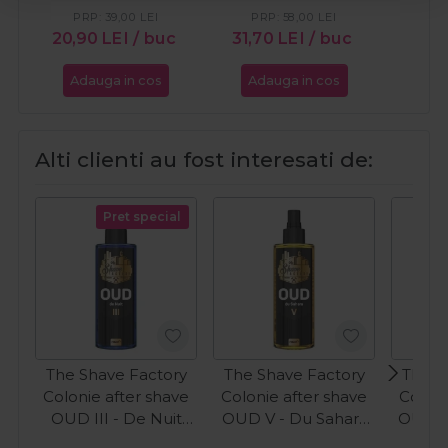
cla
67
PRP:
39,00
LEI
PRP:
58,00
LEI
inoxida
20,90
LEI
/ buc
31,70
LEI
/ buc
Pro Cu
Fresh
Adauga in cos
Adauga in cos
Ada
Silve
tuns c
Alti clienti au fost interesati de:
Pret special
The Shave Factory
The Shave Factory
The S
Colonie after shave
Colonie after shave
Coloni
OUD III - De Nuit
OUD V - Du Sahara
OUD I 
250ml
250ml