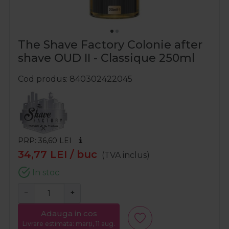
The Shave Factory Colonie after
shave OUD II - Classique 250ml
Cod produs
840302422045
PRP: 36,60
LEI
34,77
LEI
/ buc
(TVA inclus)
In stoc
−
+
Adauga in cos
Livrare estimata: marți, 11 aug.