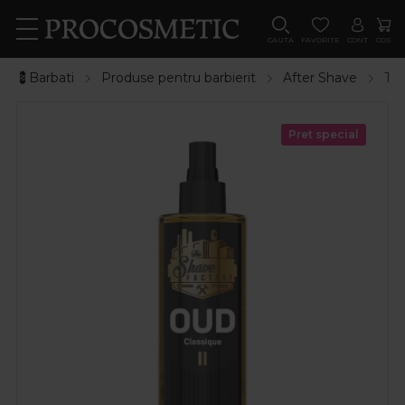
CAUTA
FAVORITE
CONT
COS
💈Barbati
Produse pentru barbierit
After Shave
The
Pret special