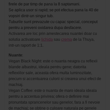
firele de par timp de pana la 8 saptamani.
Se aplica usor si rapid; s
e pot efectua pana la 40 de
vopsiri dintr-un singur tub.
Tuburile sunt prevazute cu capac special, conceput
pentru a preveni oxidarea dupa desfacere.
Activarea are loc prin amestecarea nuantei doar cu
solutia activatoare
lichida
sau
crema
de la Thuya,
intr-un raport de 1:1.
Nuante
:
Vegan Black Night: este o nuanta neagra cu reflexii
blande albastrui, ideala pentru gene; datorita
reflexiilor sale, aceasta ofera multa luminozitate,
precum si accentuarea culorii si crearea unui efect de
machiaj.
Vegan Coffee: este o nuanta de maro ideala ideala
pentru a accentua privirea; ofera o definire mai
pronuntata sprancenelor sau genelor, fara a fi nevoie
de machiaj; se obtine o culoare naturala pe genele