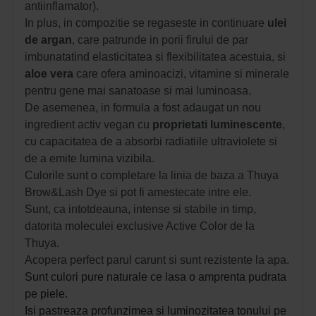
antiinflamator).
In plus, in compozitie se regaseste in continuare
ulei
de argan
, care patrunde in porii firului de par
imbunatatind elasticitatea si flexibilitatea acestuia, si
aloe vera
care ofera aminoacizi, vitamine si minerale
pentru gene mai sanatoase si mai luminoasa.
De asemenea, in formula a fost adaugat un nou
ingredient activ vegan cu
proprietati luminescente
,
cu capacitatea de a absorbi radiatiile ultraviolete si
de a emite lumina vizibila.
Culorile sunt o completare la linia de baza a Thuya
Brow&Lash Dye si pot fi amestecate intre ele.
Sunt, ca intotdeauna, intense si stabile in timp,
datorita moleculei exclusive Active Color de la
Thuya.
Acopera perfect parul carunt si sunt rezistente la apa.
Sunt culori pure naturale ce lasa o amprenta pudrata
pe piele.
Isi pastreaza profunzimea si luminozitatea tonului pe