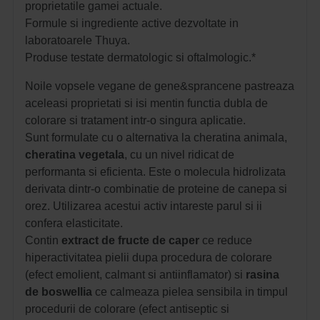
proprietatile gamei actuale.
Formule si ingrediente active dezvoltate in
laboratoarele Thuya.
Produse testate dermatologic si oftalmologic.*
Noile vopsele vegane de gene&sprancene pastreaza
aceleasi proprietati si isi mentin functia dubla de
colorare si tratament intr-o singura aplicatie.
Sunt formulate cu o alternativa la cheratina animala,
cheratina
vegetala
, cu un nivel ridicat de
performanta si eficienta. Este o molecula hidrolizata
derivata dintr-o combinatie de proteine de canepa si
orez. Utilizarea acestui activ intareste parul si ii
confera elasticitate.
Contin
extract de fructe de caper
ce reduce
hiperactivitatea pielii dupa procedura de colorare
(efect emolient, calmant si antiinflamator) si
rasina
de
boswellia
ce calmeaza pielea sensibila in timpul
procedurii de colorare (efect antiseptic si