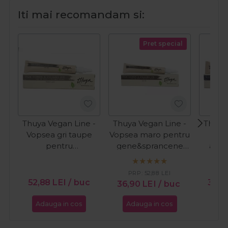
Iti mai recomandam si:
Pret special
Thuya Vegan Line -
Thuya Vegan Line -
Thuya
Vopsea gri taupe
Vopsea maro pentru
Vop
pentru
gene&sprancene
alba
gene&sprancene
Coffee 14ml
gene
Warm Grey 14ml
Blac
PR
PRP:
52,88
LEI
52,88
LEI
/ buc
39,
36,90
LEI
/ buc
Adauga in cos
Adauga in cos
Ada