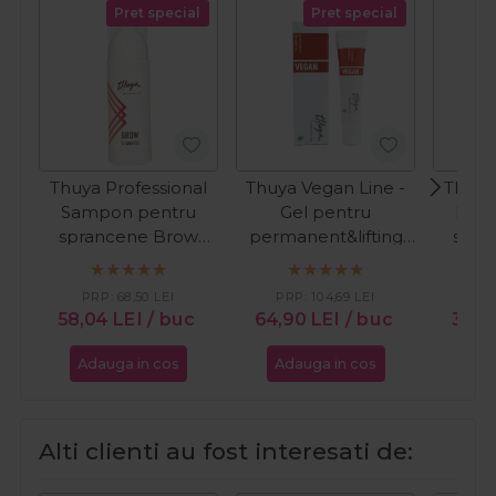
Pret special
Pret special
Thuya Professional
Thuya Vegan Line -
Thuya
Sampon pentru
Gel pentru
Exfo
sprancene Brow
permanent&lifting
spra
Shampoo 50ml
15ml
Sc
PRP:
68,50
LEI
PRP:
104,69
LEI
PR
58,04
LEI
/ buc
64,90
LEI
/ buc
39,
Adauga in cos
Adauga in cos
Ada
Alti clienti au fost interesati de: