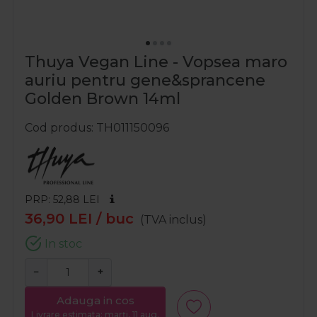
Thuya Vegan Line - Vopsea maro
auriu pentru gene&sprancene
Golden Brown 14ml
Cod produs
TH011150096
PRP: 52,88
LEI
36,90
LEI
/ buc
(TVA inclus)
In stoc
−
+
Adauga in cos
Livrare estimata: marți, 11 aug.