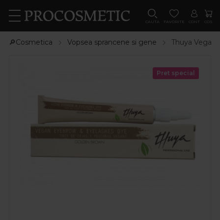
CAUTA
FAVORITE
CONT
COS
🔎Cosmetica
Vopsea sprancene si gene
Thuya Vegan 
Pret special