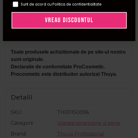
Products este un document fundamental la nivel
Sunt de acord cu Politica de confidentialitate
mondial pe baza caruia se realizeaza certificarea
industriilor farmaceutica si cosmetica.
VREAU DISCOUNTUL
Produsele Thuya respecta un control de inalta
calitate in conformitate cu reglementarile europene in
domeniul cosmeticelor.
Toate produsele achizitionate de pe site-ul nostru
sunt originale.
Declaratie de conformitate ProCosmetic.
Procosmetic este distribuitor autorizat Thuya.
Detalii
SKU
TH011150096
Categorii
Vopsea sprancene si gene
Brand
Thuya Professional