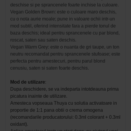
deschise si pe sprancenele foarte inchise la culoare.
Vegan Golden Brown: este o culoare maro deschis,
cu o nota aurie moale; pune in valoare ochii intr-un
mod subtil, oferind intensitate fara a pierde tonul de
baza deschis; ideal pentru sprancenele cu par blond,
roscat, saten sau saten deschis.
Vegan Warm Grey: este o nuanta de gri taupe, un ton
neutru recomandat pentru sprancenele stufoase; este
perfecta pentru amestecuri, pentru parul blond
cenusiu, saten si saten foarte deschis.
Mod de utilizare
:
Dupa deschidere, se va indeparta intotdeauna prima
picatura inainte de utilizare.
Amesteca vopseaua Thuya cu solutia activatoare in
proportie de 1:1 pana obtii o crema omogena
(recomandarile producatorului: 0.3ml colorant + 0.3ml
oxidant).