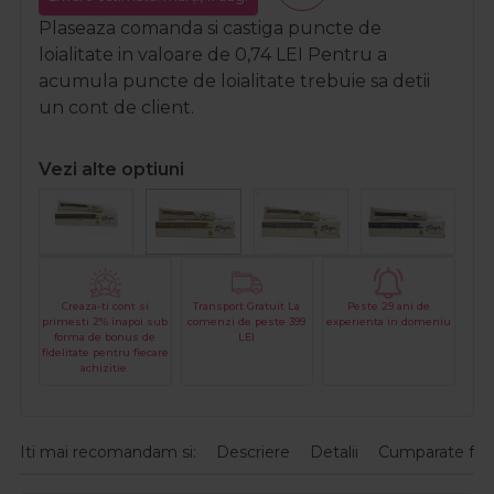
Plaseaza comanda si castiga puncte de
loialitate in valoare de
0,74
LEI
Pentru a
acumula puncte de loialitate trebuie sa detii
un cont de client.
Vezi alte optiuni
Creaza-ti cont si
Transport Gratuit La
Peste 29 ani de
primesti 2% inapoi sub
comenzi de peste 399
experienta in domeniu
forma de bonus de
LEI
fidelitate pentru fiecare
achizitie.
Iti mai recomandam si:
Descriere
Detalii
Cumparate fre