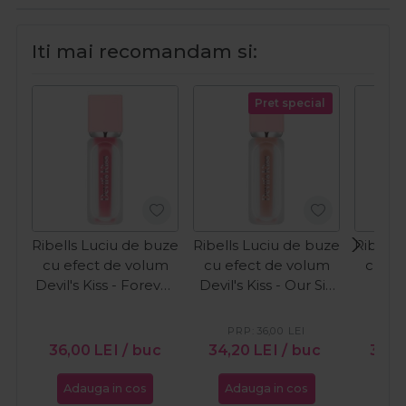
Iti mai recomandam si:
Pret special
Ribells Luciu de buze
Ribells Luciu de buze
Ribells
cu efect de volum
cu efect de volum
cu ef
Devil's Kiss - Forever
Devil's Kiss - Our Sin
Devil
Yours 15ml
15ml
In
PRP:
36,00
LEI
PR
36,00
LEI
/ buc
34,20
LEI
/ buc
34,
Adauga in cos
Adauga in cos
Ada