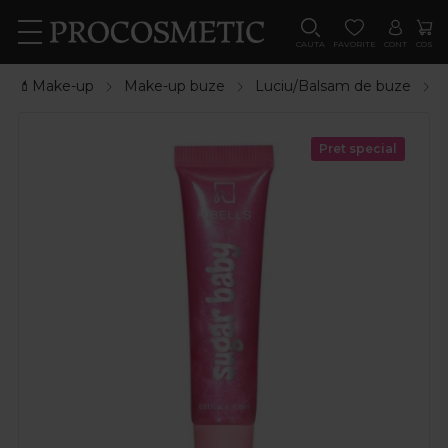
CAUTA
FAVORITE
CONT
COS
💄Make-up
Make-up buze
Luciu/Balsam de buze
R
Pret special