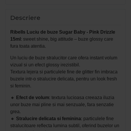
Descriere
Ribells Luciu de buze Sugar Baby - Pink Drizzle
15ml
: sweet shine, big attitude – buze glossy care
fura toata atentia.
Un luciu de buze stralucitor care ofera instant volum
vizual si un efect glossy irezistibil.
Textura lejera si particulele fine de glitter fin imbraca
buzele intr-o stralucire delicata, pentru un look fresh
si feminin.
🔸
Efect de volum
: textura lucioasa creeaza iluzia
unor buze mai pline si mai senzuale, fara senzatie
grea.
🔸
Stralucire delicata si feminina
: particulele fine
stralucitoare reflecta lumina subtil, oferind buzelor un