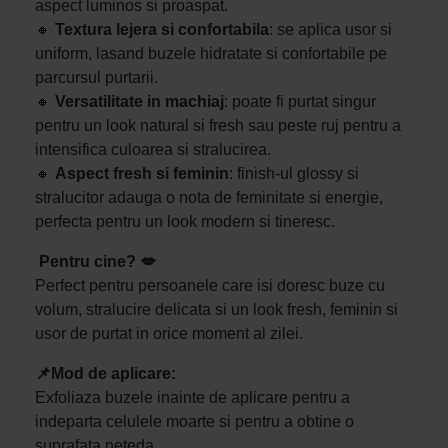
aspect luminos si proaspat.
🔸
Textura lejera si confortabila
: se aplica usor si
uniform, lasand buzele hidratate si confortabile pe
parcursul purtarii.
🔸
Versatilitate in machiaj
: poate fi purtat singur
pentru un look natural si fresh sau peste ruj pentru a
intensifica culoarea si stralucirea.
🔸
Aspect fresh si feminin
: finish-ul glossy si
stralucitor adauga o nota de feminitate si energie,
perfecta pentru un look modern si tineresc.
Pentru cine? 💋
Perfect pentru persoanele care isi doresc buze cu
volum, stralucire delicata si un look fresh, feminin si
usor de purtat in orice moment al zilei.
📌Mod de aplicare:
Exfoliaza buzele inainte de aplicare pentru a
indeparta celulele moarte si pentru a obtine o
suprafata neteda.