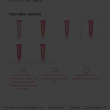
un cont de client.
Vezi alte optiuni
Creaza-ti cont si
Transport Gratuit La
Peste 29 ani de
primesti 2% inapoi sub
comenzi de peste 399
experienta in domeniu
forma de bonus de
LEI
fidelitate pentru fiecare
achizitie.
Iti mai recomandam si:
Descriere
Detalii
Cumparate fre