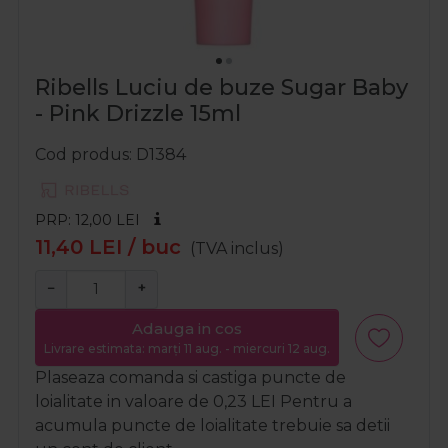
Ribells Luciu de buze Sugar Baby
- Pink Drizzle 15ml
Cod produs
D1384
PRP: 12,00
LEI
11,40
LEI
/ buc
(TVA inclus)
−
+
Adauga in cos
Livrare estimata: marți 11 aug. - miercuri 12 aug.
Plaseaza comanda si castiga puncte de
loialitate in valoare de
0,23
LEI
Pentru a
acumula puncte de loialitate trebuie sa detii