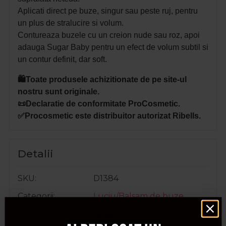
Aplicati direct pe buze, singur sau peste ruj, pentru
un plus de stralucire si volum.
Contureaza buzele cu un creion nude sau roz, apoi
adauga Sugar Baby pentru un efect de volum subtil si
un contur definit, dar soft.
🛍️Toate produsele achizitionate de pe site-ul
nostru sunt originale.
📜Declaratie de conformitate ProCosmetic.
✅Procosmetic este distribuitor autorizat Ribells.
Detalii
SKU
D1384
Categorii
Luciu/Balsam de buze
Brand
Ribells