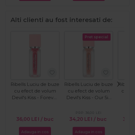
Alti clienti au fost interesati de:
Pret special
Ribells Luciu de buze
Ribells Luciu de buze
Ribells
cu efect de volum
cu efect de volum
cu ef
Devil's Kiss - Forever
Devil's Kiss - Our Sin
Devil
Yours 15ml
15ml
In
PRP:
36,00
LEI
PR
36,00
LEI
/ buc
34,20
LEI
/ buc
34,
Adauga in cos
Adauga in cos
Ada