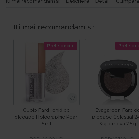
Iti mai recomandam si:
Descriere
Detalii
Cumparat
Iti mai recomandam si:
Pret special
Pret spec
Cupio Fard lichid de
Evagarden Fard d
pleoape Holographic Pearl
pleoape Celestial 2
5ml
Supernova 2.5g