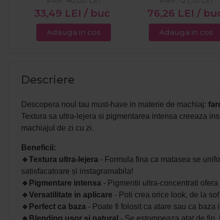
PRP:
40,00
LEI
PRP:
127,10
LEI
33,49
LEI
/ buc
76,26
LEI
/ bu
Adauga in cos
Adauga in cos
Descriere
Descopera noul tau must-have in materie de machiaj:
far
Textura sa ultra-lejera si pigmentarea intensa creeaza insta
machiajul de zi cu zi.
Beneficii:
🔹
Textura ultra-lejera
- Formula fina ca matasea se uniform
satisfacatoare și instagramabila!
🔹
Pigmentare intensa
- Pigmentii ultra-concentrati ofera 
🔹
Versatilitate in aplicare
- Poti crea orice look, de la s
🔹
Perfect ca baza
- Poate fi folosit ca atare sau ca baza 
🔹
Blending usor si natural
- Se estompeaza atat de fin, fa