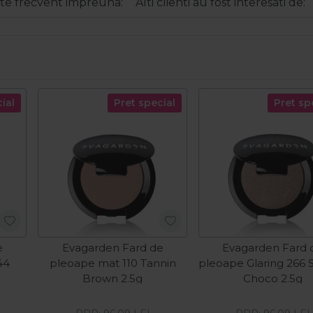
e frecvent impreuna:
Alti clienti au fost interesati de:
ial
Pret special
Pret sp
e
Evagarden Fard de
Evagarden Fard 
44
pleoape mat 110 Tannin
pleoape Glaring 266 
Brown 2.5g
Choco 2.5g