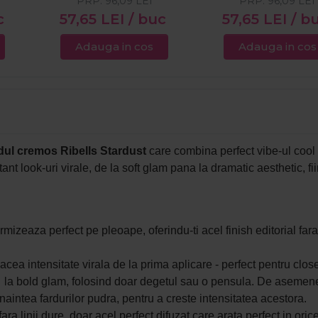
PRP:
96,09
LEI
PRP:
96,09
LEI
c
57,65
LEI
/ buc
57,65
LEI
/ b
Adauga in cos
Adauga in cos
dul cremos Ribells Stardust
care combina perfect vibe-ul cool
nt look-uri virale, de la soft glam pana la dramatic aesthetic, fii
izeaza perfect pe pleoape, oferindu-ti acel finish editorial fara 
acea intensitate virala de la prima aplicare - perfect pentru close
of la bold glam, folosind doar degetul sau o pensula. De asemenea,
inaintea fardurilor pudra, pentru a creste intensitatea acestora.
ra linii dure, doar acel perfect difuzat care arata perfect in oric