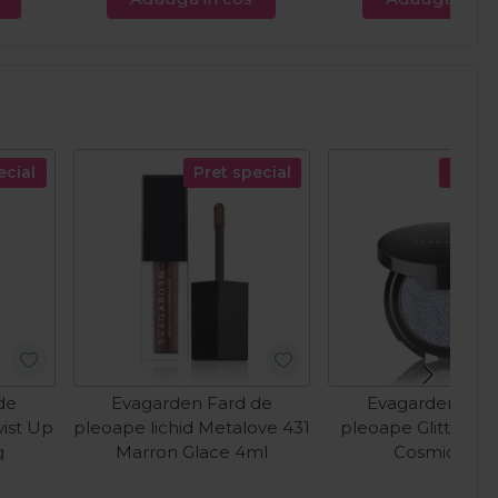
ecial
Pret special
Pret s
de
Evagarden Fard de
Evagarden Far
wist Up
pleoape lichid Metalove 431
pleoape Glitter S
g
Marron Glace 4ml
Cosmic Blu