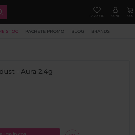
FAVORITE
CONT
COS
RE STOC
PACHETE PROMO
BLOG
BRANDS
dust - Aura 2.4g
auga in cos