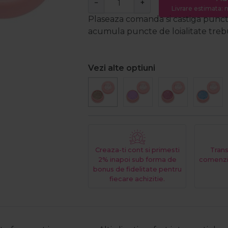
−
+
Livrare estimata: m
Plaseaza comanda si castiga puncte
acumula puncte de loialitate trebui
Vezi alte optiuni
Creaza-ti cont si primesti
Trans
2% inapoi sub forma de
comenzi
bonus de fidelitate pentru
fiecare achizitie.