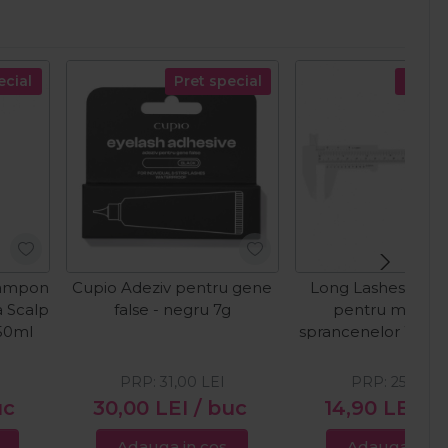
ecial
Pret special
Pret s
Sampon
Cupio Adeziv pentru gene
Long Lashes Inst
 Scalp
false - negru 7g
pentru masura
250ml
sprancenelor Won
PRP:
31,00
LEI
PRP:
25,42
LE
uc
30,00
LEI
/ buc
14,90
LEI
/ 
Adauga in cos
Adauga in c