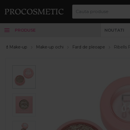
PRODUSE
NOUTATI
💄Make-up
Make-up ochi
Fard de pleoape
Ribells 