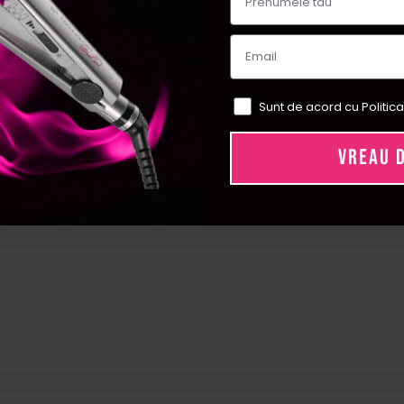
unt originale.
Sunt de acord cu Politica
VREAU 