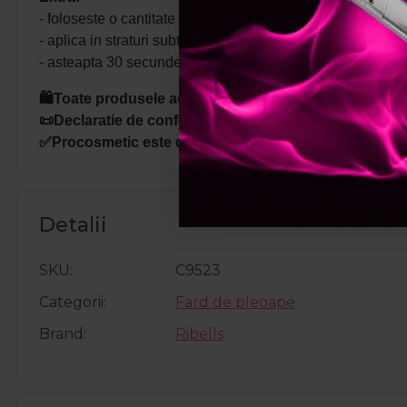
- foloseste o cantitate mica pentru control maxim.
- aplica in straturi subtiri pentru durabilitate.
- asteapta 30 secunde intre straturi.
🛍️Toate produsele achizitionate de pe site-ul nostru s
📜Declaratie de conformitate ProCosmetic.
✅Procosmetic este distribuitor autorizat Cupio.
Detalii
SKU
C9523
Categorii
Fard de pleoape
Brand
Ribells