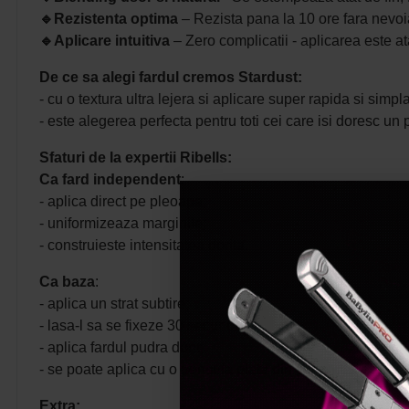
🔹
Rezistenta optima
– Rezista pana la 10 ore fara nevoia
🔹
Aplicare intuitiva
– Zero complicatii - aplicarea este at
De ce sa alegi fardul cremos Stardust:
- cu o textura ultra lejera si aplicare super rapida si simp
- este alegerea perfecta pentru toti cei care isi doresc un
Sfaturi de la expertii Ribells:
Ca fard independent
:
- aplica direct pe pleoapa;
- uniformizeaza marginile;
- construieste intensitatea dorita.
Ca baza
:
- aplica un strat subtire;
- lasa-l sa se fixeze 30 secunde;
- aplica fardul pudra dorit;
- se poate aplica cu o pensula plata din par sintetic sau 
Extra: