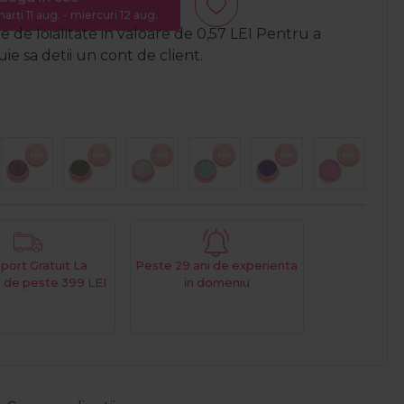
arți 11 aug. - miercuri 12 aug.
 de loialitate in valoare de
0,57
LEI
Pentru a
e sa detii un cont de client.
port Gratuit La
Peste 29 ani de experienta
 de peste 399 LEI
in domeniu