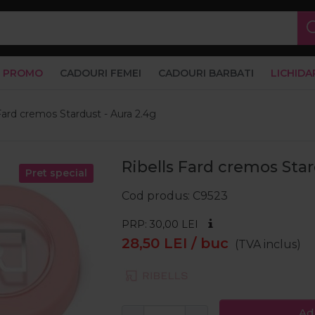
PROMO
CADOURI FEMEI
CADOURI BARBATI
LICHIDA
Fard cremos Stardust - Aura 2.4g
Ribells Fard cremos Star
Pret special
Cod produs
C9523
PRP: 30,00
LEI
28,50
LEI
/ buc
(TVA inclus)
Ad