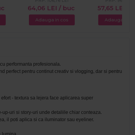
PRP:
106,76
LEI
PRP:
96,09
LE
uc
64,06
LEI
/ buc
57,65
LEI
/ 
Adauga in cos
Adauga in c
 cu performanta profesionala.
nd perfect pentru continut creativ si vlogging, dar si pentru
efort - textura sa lejera face aplicarea super
-up-uri si story-uri unde detaliile chiar conteaza.
 il poti aplica si ca iluminator sau eyeliner.
e lumina.