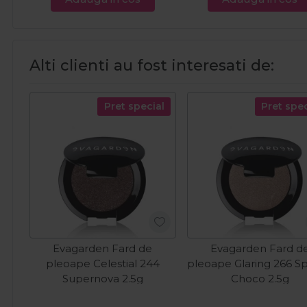
Alti clienti au fost interesati de:
Pret special
Pret spec
Evagarden Fard de
Evagarden Fard d
pleoape Celestial 244
pleoape Glaring 266 Sp
Supernova 2.5g
Choco 2.5g