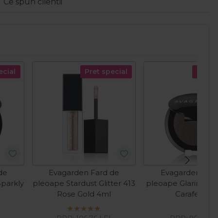
Ce spun clientii
ecial
Pret special
Pret s
de
Evagarden Fard de
Evagarden Far
Sparkly
pleoape Stardust Glitter 413
pleoape Glaring 26
Rose Gold 4ml
Carafe 2.5g