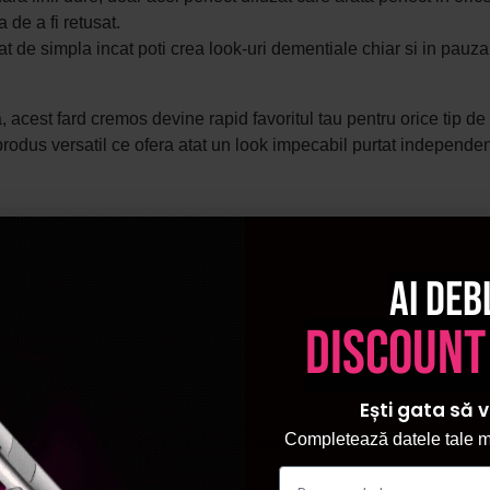
 de a fi retusat.
at de simpla incat poti crea look-uri dementiale chiar si in pauz
la, acest fard cremos devine rapid favoritul tau pentru orice tip d
 produs versatil ce ofera atat un look impecabil purtat independen
Ai deb
discount
Ești gata să v
Completează datele tale ma
chiar cu degetul inelar pe pleoapa mobila.