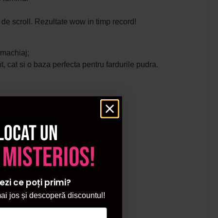
a de scroll. Rezultate wow in timp record!
e machiaj;
t, cat si o baza perfecta pentru fardurile pudra.
locat un
 misterios!
ezi ce poți primi?
i jos și descoperă discountul!