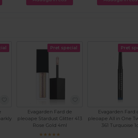
ial
Pret special
Pret sp
e
Evagarden Fard de
Evagarden Fard 
arkly
pleoape Stardust Glitter 413
pleoape All in One T
Rose Gold 4ml
361 Turquoise 1