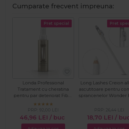
Cumparate frecvent impreuna:
Pret special
Pret spec
Londa Professional
Long Lashes Creion al
Tratament cu cheratina
ascutitoare pentru con
pentru par deteriorat Fiber
sprancenelor Wonder
Infusion 5 Minute 100ml
PRP:
92,00
LEI
PRP:
26,44
LEI
46,96
LEI
/ buc
18,70
LEI
/ bu
Adauga in cos
Adauga in cos