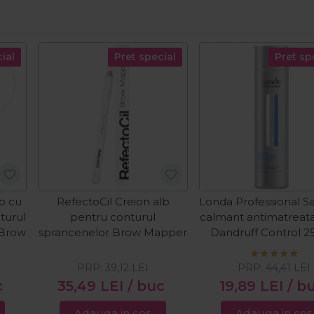
ial
Pret special
Pret sp
b cu
RefectoCil Creion alb
Londa Professional 
turul
pentru conturul
calmant antimatreata
 Brow
sprancenelor Brow Mapper
Dandruff Control 
PRP:
39,12
LEI
PRP:
44,41
LEI
c
35,49
LEI
/ buc
19,89
LEI
/ b
Adauga in cos
Adauga in cos