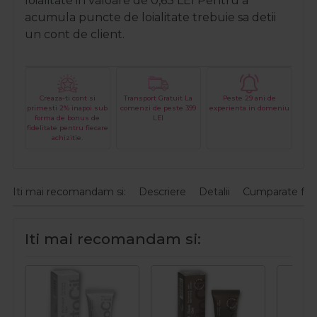
loialitate in valoare de
0,63
LEI
Pentru a
acumula puncte de loialitate trebuie sa detii
un cont de client.
Creaza-ti cont si
Transport Gratuit La
Peste 29 ani de
primesti 2% inapoi sub
comenzi de peste 399
experienta in domeniu
forma de bonus de
LEI
fidelitate pentru fiecare
achizitie.
Iti mai recomandam si:
Descriere
Detalii
Cumparate fre
Iti mai recomandam si: