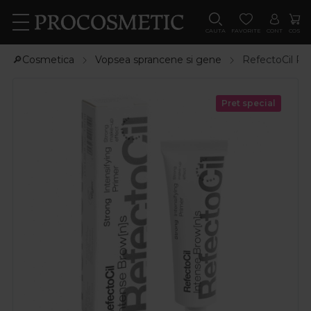
CAUTA
FAVORITE
CONT
COS
🔎Cosmetica
Vopsea sprancene si gene
RefectoCil Pr
Pret special