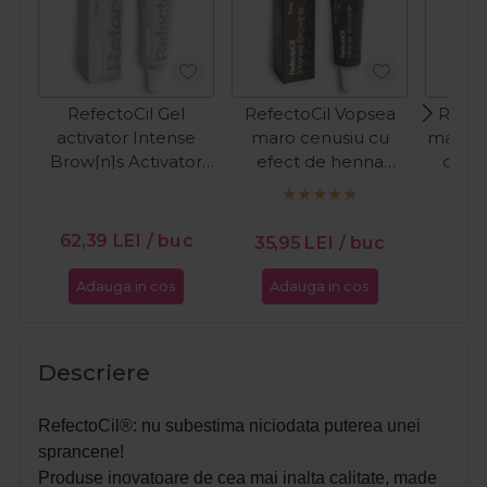
RefectoCil Gel
RefectoCil Vopsea
Refec
activator Intense
maro cenusiu cu
maro i
Brow[n]s Activator
efect de henna
de h
Gel Step 2 15ml
pentru
gene
gene&sprancene
Inten
Intense Brow[n]s
Base 
62,39
LEI
/ buc
35,
35,95
LEI
/ buc
Base Gel Step 1 - Ash
Deep
Brown 15ml
Adauga in cos
Adauga in cos
Ada
Descriere
RefectoCil®: nu subestima niciodata puterea unei
sprancene!
Produse inovatoare de cea mai inalta calitate, made