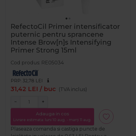
RefectoCil Primer intensificator
puternic pentru sprancene
Intense Brow[n]s Intensifying
Primer Strong 15ml
Cod produs
RE05034
PRP: 32,78
LEI
31,42
LEI
/ buc
(TVA inclus)
−
+
Adauga in cos
Livrare estimata: luni 10 aug. - marți 11 aug.
Plaseaza comanda si castiga puncte de