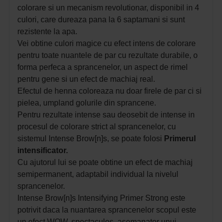
colorare si un mecanism revolutionar, disponibil in 4
culori, care dureaza pana la 6 saptamani si sunt
rezistente la apa.
Vei obtine culori magice cu efect intens de colorare
pentru toate nuantele de par cu rezultate durabile, o
forma perfeca a sprancenelor, un aspect de rimel
pentru gene si un efect de machiaj real.
Efectul de henna coloreaza nu doar firele de par ci si
pielea, umpland golurile din sprancene.
Pentru rezultate intense sau deosebit de intense in
procesul de colorare strict al sprancenelor, cu
sistemul Intense Brow[n]s, se poate folosi
Primerul
intensificator.
Cu ajutorul lui se poate obtine un efect de machiaj
semipermanent, adaptabil individual la nivelul
sprancenelor.
Intense Brow[n]s Intensifying Primer Strong este
potrivit daca la nuantarea sprancenelor scopul este
un efect WOW, spectaculos, asemanator unui