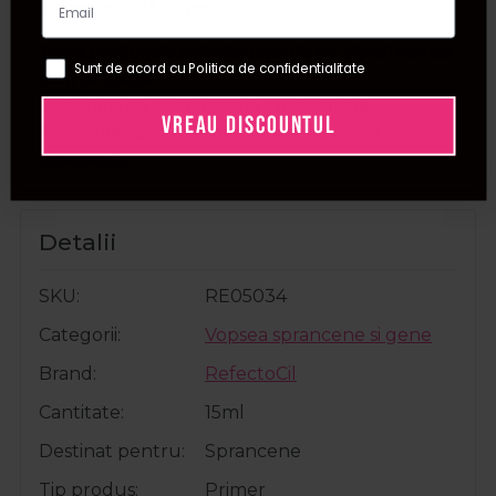
urmatoarele 24 de ore!
T
oate produsele achizitionate de pe site-ul nostru
Sunt de acord cu Politica de confidentialitate
sunt originale.
Declaratie de conformitate ProCosmetic.
VREAU DISCOUNTUL
Procosmetic.ro este distribuitor autorizat
RefectoCil.
Detalii
SKU
RE05034
Categorii
Vopsea sprancene si gene
Brand
RefectoCil
Cantitate
15ml
Destinat pentru
Sprancene
Tip produs
Primer