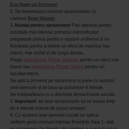
Eye Make-up Remover
.
2. Se deseneaza conturul sprancenelor cu
creionul
Brow Mapper
.
3.
Numai pentru sprancene!
Pas optional pentru
rezultate mai intense: primerul intensificator
pregateste pielea pentru o vopsire uniforma si se
foloseste pentru a obtine un efect de machiaj mai
intens, mai vizibil si de lunga durata.
Alege
Intensifying Primer Medium
pentru un efect mai
bland sau
Intensifying Primer Strong
pentru un
rezultat intens.
Se aplica primerul pe sprancene si piele cu ajutorul
unei pensule si se lasa sa actioneze 4 minute.
Se indeparteaza cu o discheta demachianta uscata.
5.
Important
: se lasa sprancenele sa se usuce timp
de 4 minute inainte de pasul urmator!
6. Cu ajutorul unei pensule curate se aplica
uniform gelul colorant Intense Brow[n]s Step 1, atat
pe sprancene (in directia de crestere a parului) cat si