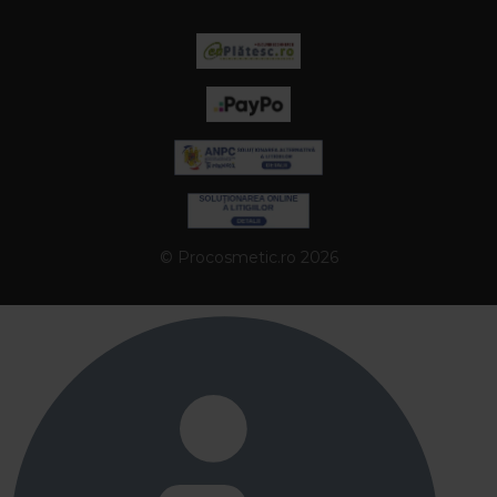
© Procosmetic.ro 2026