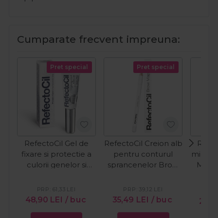
Cumparate frecvent impreuna:
Pret special
Pret special
RefectoCil Gel de
RefectoCil Creion alb
Refec
fixare si protectie a
pentru conturul
micela
culorii genelor si
sprancenelor Brow
Micel
sprancenelor Styling
Mapper
Rem
Gel 9ml
PRP:
61,33
LEI
PRP:
39,12
LEI
PR
48,90
LEI
/ buc
35,49
LEI
/ buc
26,2