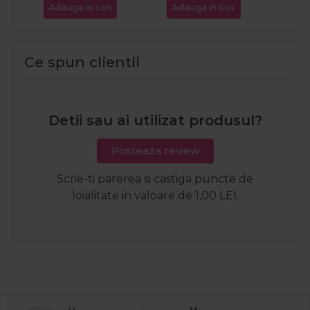
Brown 15ml
Adauga in cos
Adauga in cos
Ada
Ce spun clientii
Detii sau ai utilizat produsul?
Posteaza review
Scrie-ti parerea si castiga puncte de
loialitate in valoare de 1,00 LEI.