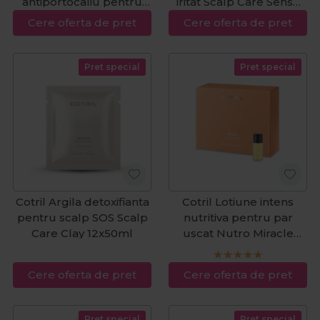
antiportocaliu pentru
iritat Scalp Care Sense
par saten Cool Brunette
1000ml
Cere oferta de pret
Cere oferta de pret
Intense 1000ml
Pret special
Pret special
Cotril Argila detoxifianta
Cotril Lotiune intens
pentru scalp SOS Scalp
nutritiva pentru par
Care Clay 12x50ml
uscat Nutro Miracle
Potion 10 fiolex12ml
Cere oferta de pret
Cere oferta de pret
Pret special
Pret special