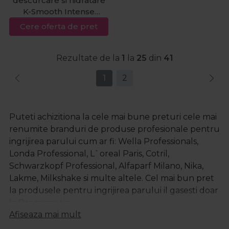
descurcare si hidratare
K-Smooth Intense
Hydrating 3 500ml
Cere oferta de pret
Rezultate de la
1
la
25
din
41
1
2
Puteti achizitiona la cele mai bune preturi cele mai
renumite branduri de produse profesionale pentru
ingrijirea parului cum ar fi: Wella Professionals,
Londa Professional, L`oreal Paris, Cotril,
Schwarzkopf Professional, Alfaparf Milano, Nika,
Lakme, Milkshake si multe altele.
Cel mai bun pret
la produsele pentru
ingrijirea parului
il gasesti doar
la Procosmetic.
Afiseaza mai mult