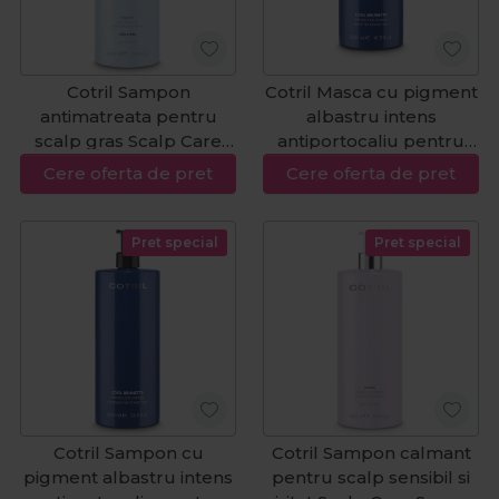
Cotril Sampon
Cotril Masca cu pigment
antimatreata pentru
albastru intens
scalp gras Scalp Care
antiportocaliu pentru
Purity Oil 1000ml
par saten Cool Brunette
Cere oferta de pret
Cere oferta de pret
Intense 500ml
Pret special
Pret special
Cotril Sampon cu
Cotril Sampon calmant
pigment albastru intens
pentru scalp sensibil si