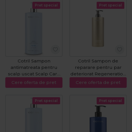
Pret special
Pret special
Cotril Sampon
Cotril Sampon de
antimatreata pentru
reparare pentru par
scalp uscat Scalp Care
deteriorat Regeneration
Purity Dry 1000ml
1000ml
Cere oferta de pret
Cere oferta de pret
Pret special
Pret special