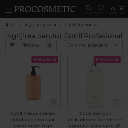
CAUTA
FAVORITE
CONT
COS
🧴Par
Ingrijirea parului
Cotril Profesional
Ingrijirea parului, Cotril Profesional
Filtreaza
1
Pret special
Pret special
Cotril Masca intensiv
Cotril Sampon
nutritiva pentru par
anticadere si de indesire
uscat Nutro High
a parului Scalp Care Life