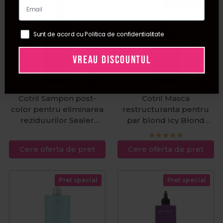
Pret special
Sunt de acord cu Politica de confidentialitate
VREAU DISCOUNTUL
Cotril Sampon post-
Cotril Masca
color pentru eliminarea
restructuranta pentru
reziduurilor Sealer
par blond Icy Blond
1000ml
500ml
Cere oferta de pret
Cere oferta de pret
Pret special
Pret special