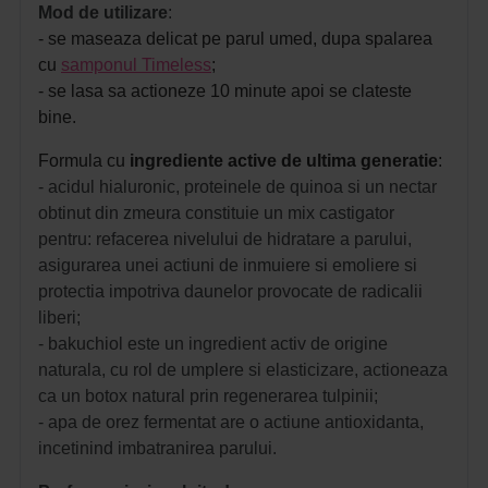
Mod de utilizare
:
- se maseaza delicat pe parul umed, dupa spalarea
cu
samponul Timeless
;
- se
lasa sa actioneze 10 minute apoi se clateste
bine.
Formula cu
ingrediente active de ultima generatie
:
- acidul hialuronic, proteinele de quinoa si un nectar
obtinut din zmeura constituie un mix castigator
pentru: refacerea nivelului de hidratare a parului,
asigurarea unei actiuni de inmuiere si emoliere si
protectia impotriva daunelor provocate de radicalii
liberi;
- bakuchiol este un ingredient activ de origine
naturala, cu rol de umplere si elasticizare, actioneaza
ca un botox natural prin regenerarea tulpinii;
- apa de orez fermentat are o actiune antioxidanta,
incetinind imbatranirea parului.