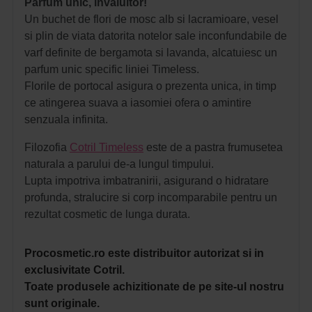
Parfum unic, invaluitor!
Un buchet de flori de mosc alb si lacramioare, vesel
si plin de viata datorita notelor sale inconfundabile de
varf definite de bergamota si lavanda, alcatuiesc un
parfum unic specific liniei Timeless.
Florile de portocal asigura o prezenta unica, in timp
ce atingerea suava a iasomiei ofera o amintire
senzuala infinita.
Filozofia
Cotril Timeless
este de a pastra frumusetea
naturala a parului de-a lungul timpului.
Lupta impotriva imbatranirii, asigurand o hidratare
profunda, stralucire si corp incomparabile pentru un
rezultat cosmetic de lunga durata.
Procosmetic.ro este distribuitor autorizat si in
exclusivitate Cotril.
Toate produsele achizitionate de pe site-ul nostru
sunt originale.