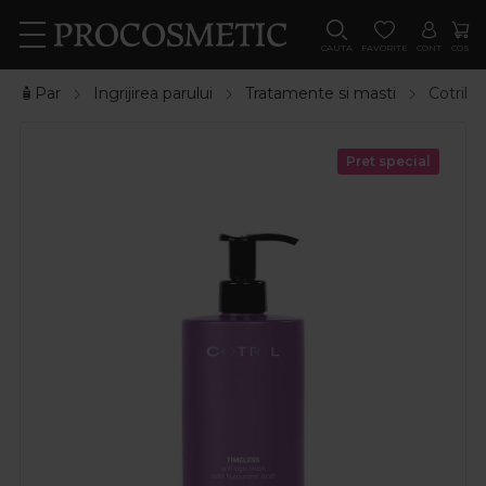
CAUTA
FAVORITE
CONT
COS
🧴Par
Ingrijirea parului
Tratamente si masti
Cotril 
Pret special