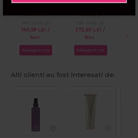
antiimbatraire cu
fir Prescelta 3.0 6346
degr
acid hialuronic
Cordless
Rep
Timeless 300ml
PRP:
150,00
LEI
PRP:
531,80
LEI
140,58
LEI
/
272,60
LEI
/
PR
buc
buc
58,9
Adauga in cos
Adauga in cos
Ada
Alti clienti au fost interesati de: