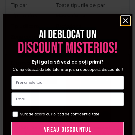
Tip par
Toate tipurile de par
Tip produs
Masca de par
Tip utilizare
Profesional
Ai deblocat un
Zona corporala
Par
discount misterios!
Ești gata să vezi ce poți primi?
Cumparate frecvent impreuna:
Completează datele tale mai jos și descoperă discountul!
Pret special
Pret special
Sunt de acord cu Politica de confidentialitate
Cotril Sampon
Kiepe Professional
Londa
VREAU DISCOUNTUL
hidratant
Masina de tuns fara
Sampo