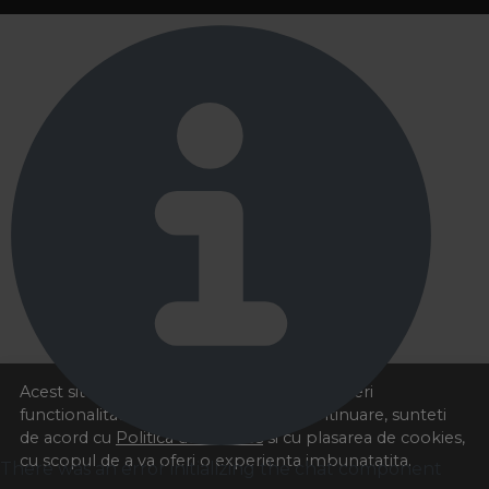
Acest site foloseste cookies pentru a va oferi
functionalitatea dorita. Navigand in continuare, sunteti
de acord cu
Politica de cookies
si cu plasarea de cookies,
cu scopul de a va oferi o experienta imbunatatita.
There was an error initializing the chat component