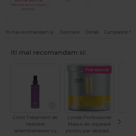
forma de bonus de
LEI
fidelitate pentru fiecare
achizitie.
Iti mai recomandam si:
Descriere
Detalii
Cumparate fre
Iti mai recomandam si:
Pret special
Cotril Tratament de
Londa Professional
Fan
netezire
Masca de reparare
hid
antiimbatranire cu
pentru par degradat
res