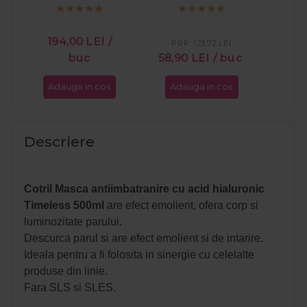
acid hialuronic
Visible Repair 750ml
pent
Timeless Water
Nouri
200ml
194,00
LEI
/
PRP:
123,72
LEI
PR
buc
58,90
LEI
/ buc
51,0
Adauga in cos
Adauga in cos
Ada
Descriere
Cotril Masca antiimbatranire cu acid hialuronic
Timeless 500ml
are efect emolient, o
fera corp si
luminozitate parului.
Descurca parul si are efect emolient si de intarire.
Ideala pentru a fi folosita in sinergie cu celelalte
produse din linie.
Fara SLS si SLES.