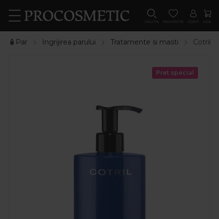
CAUTA
FAVORITE
CONT
COS
🧴Par
Ingrijirea parului
Tratamente si masti
Cotril 
Pret special