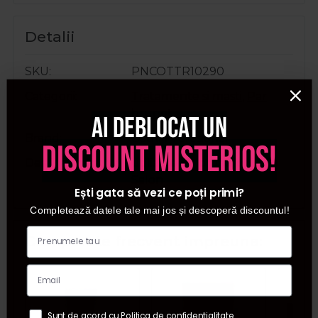
Detalii
SKU
PNCOTTR10290
Categorii
Tratamente si masti
,
Par
brunet
Ai deblocat un
Brand
Cotril Profesional
discount misterios!
Destinat pentru
utilizare de profesionisti in
Salon
Ești gata să vezi ce poți primi?
Completează datele tale mai jos și descoperă discountul!
Cumparate frecvent impreuna:
Sunt de acord cu Politica de confidentialitate