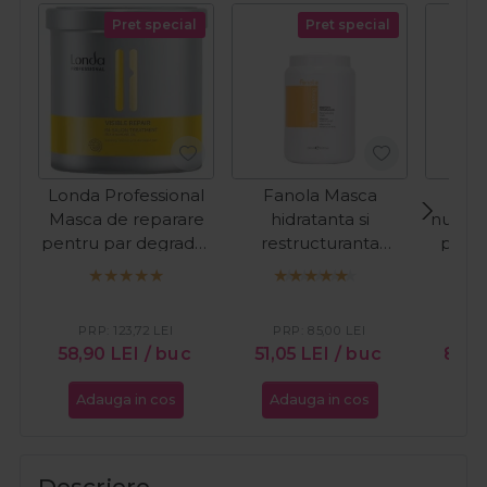
Pret special
Pret special
Londa Professional
Fanola Masca
La
Masca de reparare
hidratanta si
nuanta
pentru par degradat
restructuranta
par a
Visible Repair 750ml
pentru par uscat
Refr
Nourishing 1500ml
Cop
PRP:
123,72
LEI
PRP:
85,00
LEI
PR
58,90
LEI
/ buc
51,05
LEI
/ buc
88,
Adauga in cos
Adauga in cos
Ada
Descriere