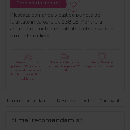
Cere oferta de pret
Plaseaza comanda si castiga puncte de
loialitate in valoare de
2,58
LEI
Pentru a
acumula puncte de loialitate trebuie sa detii
un cont de client.
Creaza-ti cont si
Transport Gratuit La
Peste 29 ani de
primesti 2% inapoi sub
comenzi de peste 399
experienta in domeniu
forma de bonus de
LEI
fidelitate pentru fiecare
achizitie.
Iti mai recomandam si:
Descriere
Detalii
Cumparate fre
Iti mai recomandam si: