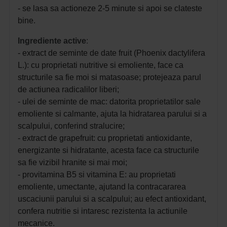
- se lasa sa actioneze 2-5 minute si apoi se clateste
bine.
Ingrediente active
:
- extract de seminte de date fruit (Phoenix dactylifera
L.): cu proprietati nutritive si emoliente, face ca
structurile sa fie moi si matasoase; protejeaza parul
de actiunea radicalilor liberi;
- ulei de seminte de mac: datorita proprietatilor sale
emoliente si calmante, ajuta la hidratarea parului si a
scalpului, conferind stralucire;
- extract de grapefruit: cu proprietati antioxidante,
energizante si hidratante, acesta face ca structurile
sa fie vizibil hranite si mai moi;
- provitamina B5 si vitamina E: au proprietati
emoliente, umectante, ajutand la contracararea
uscaciunii parului si a scalpului; au efect antioxidant,
confera nutritie si intaresc rezistenta la actiunile
mecanice.