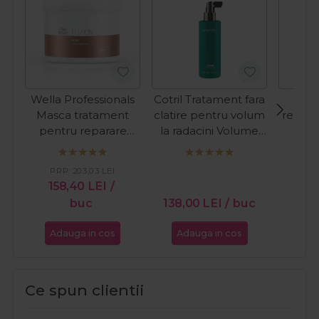
Wella Professionals
Cotril Tratament fara
Cotr
Masca tratament
clatire pentru volum
repara
pentru reparare
la radacini Volume
d
intensa Fusion
200ml
Reg
Silksteel 500ml
Repair
PRP:
203,03
LEI
158,40
LEI
/
17
buc
138,00
LEI
/ buc
Adauga in cos
Adauga in cos
Ada
Ce spun clientii