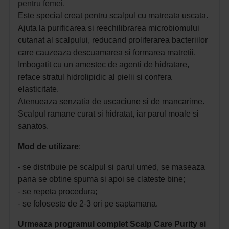
pentru femei.
Este special creat pentru scalpul cu matreata uscata.
Ajuta la purificarea si reechilibrarea microbiomului
cutanat al scalpului, reducand proliferarea bacteriilor
care cauzeaza descuamarea si formarea matretii.
Imbogatit cu un amestec de agenti de hidratare,
reface stratul hidrolipidic al pielii si confera
elasticitate.
Atenueaza senzatia de uscaciune si de mancarime.
Scalpul ramane curat si hidratat, iar parul moale si
sanatos.
Mod de utilizare
:
- se distribuie pe scalpul si parul umed, se maseaza
pana se obtine spuma si apoi se clateste bine;
- se repeta procedura;
- se foloseste de 2-3 ori pe saptamana.
Urmeaza programul complet Scalp Care Purity si