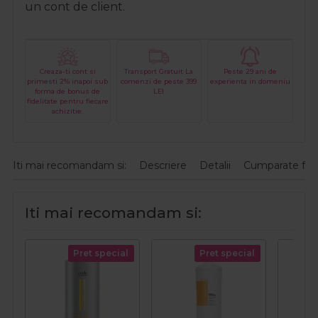
un cont de client.
Creaza-ti cont si
Transport Gratuit La
Peste 29 ani de
primesti 2% inapoi sub
comenzi de peste 399
experienta in domeniu
forma de bonus de
LEI
fidelitate pentru fiecare
achizitie.
Iti mai recomandam si:
Descriere
Detalii
Cumparate fre
Iti mai recomandam si:
Pret special
Pret special