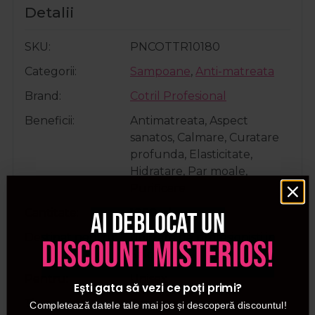
Detalii
SKU
PNCOTTR10180
Categorii
Sampoane
,
Anti-matreata
Brand
Cotril Profesional
Beneficii
Antimatreata, Aspect
sanatos, Calmare, Curatare
profunda, Elasticitate,
Hidratare, Par moale,
Purificare
Cantitate
1000ml
Ai deblocat un
Destinat pentru
utilizare de profesionisti in
discount misterios!
Salon
Pentru
Unisex
Ești gata să vezi ce poți primi?
Tip produs
Sampon
Completează datele tale mai jos și descoperă discountul!