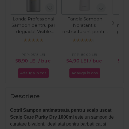
Londa Professional
Fanola Sampon
Lak
Sampon pentru par
hidratant si
nuant
degradat Visible
restructurant pentru
par a
Repair 1000ml
par uscat Nourishing
Refr
1000ml
Cop
PRP:
95,18
LEI
PRP:
80,00
LEI
PR
58,90
LEI
/ buc
54,90
LEI
/ buc
59,9
Adauga in cos
Adauga in cos
Ada
Descriere
Cotril Sampon antimatreata pentru scalp uscat
Scalp Care Purity Dry 1000ml
este un sampon de
curatare
bivalent, ideal atat pentru barbati cat si