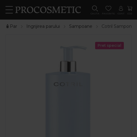
CAUTA
FAVORITE
CONT
COS
🧴Par
Ingrijirea parului
Sampoane
Cotril Sampon an
Pret special