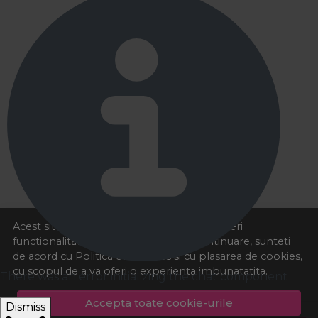
Acest site foloseste cookies pentru a va oferi
functionalitatea dorita. Navigand in continuare, sunteti
de acord cu
Politica de cookies
si cu plasarea de cookies,
cu scopul de a va oferi o experienta imbunatatita.
There was an error initializing the chat component
Accepta toate cookie-urile
Dismiss