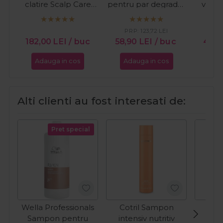
clatire Scalp Care
pentru par degradat
vitam
Purity 125ml
Visible Repair 750ml
hidra
Velv
PRP:
123,72
LEI
PR
182,00
LEI
/ buc
58,90
LEI
/ buc
49,
Adauga in cos
Adauga in cos
Ada
Alti clienti au fost interesati de:
Pret special
Wella Professionals
Cotril Sampon
Cot
Sampon pentru
intensiv nutritiv
h