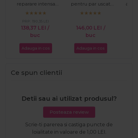
reparare intensa
pentru par uscat
antii
Fusion Silksteel
Nutro High
acid
1000ml
Nourishing Miracle
Time
PRP:
190,35
LEI
PR
300ml
138,37
LEI
/
146,00
LEI
/
14
buc
buc
Adauga in cos
Adauga in cos
Ada
Ce spun clientii
Detii sau ai utilizat produsul?
Posteaza review
Scrie-ti parerea si castiga puncte de
loialitate in valoare de 1,00 LEI.