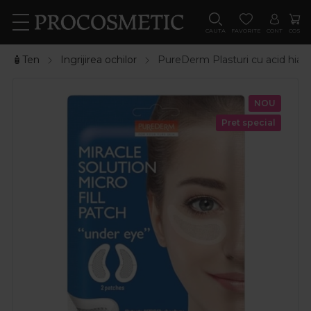
CAUTA
FAVORITE
CONT
COS
🧴Ten
Ingrijirea ochilor
PureDerm Plasturi cu acid hialu
NOU
Pret special