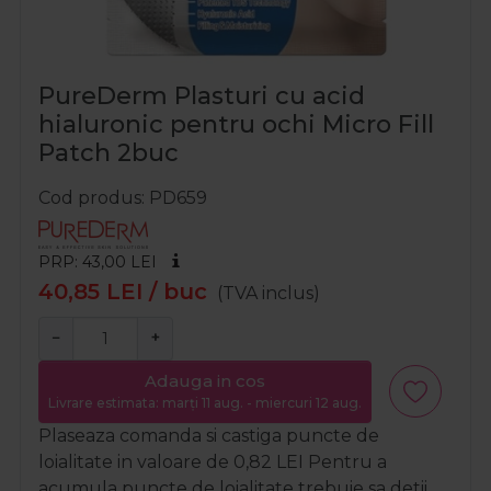
PureDerm Plasturi cu acid
hialuronic pentru ochi Micro Fill
Patch 2buc
Cod produs
PD659
PRP: 43,00
LEI
40,85
LEI
/ buc
(TVA inclus)
−
+
Adauga in cos
Livrare estimata: marți 11 aug. - miercuri 12 aug.
Plaseaza comanda si castiga puncte de
loialitate in valoare de
0,82
LEI
Pentru a
acumula puncte de loialitate trebuie sa detii