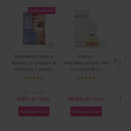
Pret special
Purederm Masca
Macon
antirid cu colagen si
Meerescosmetic Ser
Meer
vitamina E pentru
concentrat cu
Crema
ochi 30buc
vitamina A
pentru
Dermanorm 15ml
Re
Collag
PRP:
12,10
LEI
9,90
LEI
/ buc
98,00
LEI
/ buc
165,
Adauga in cos
Adauga in cos
Ada