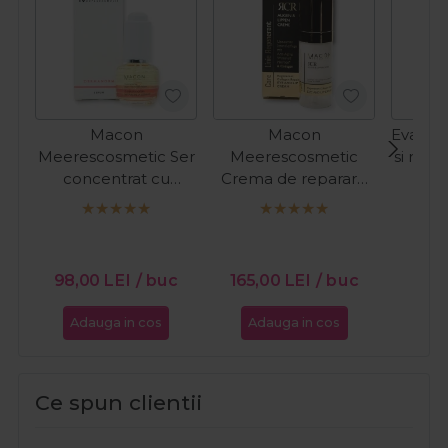
Macon
Macon
Evagard
Meerescosmetic Ser
Meerescosmetic
si reg
concentrat cu
Crema de reparare
ochi
vitamina A
pentru ochi si buze
Int
Dermanorm 15ml
Regenerant
PR
Collagen Repair 15ml
15
98,00
LEI
/ buc
165,00
LEI
/ buc
Adauga in cos
Adauga in cos
Ada
Ce spun clientii