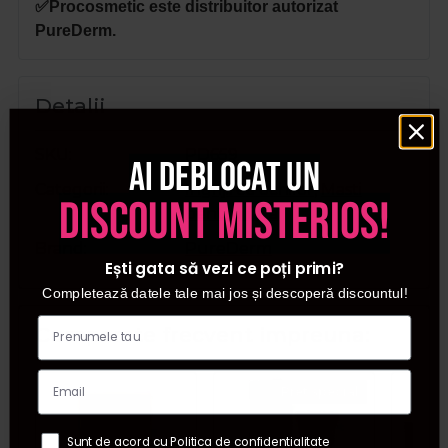
✅Procosmetic este distribuitor autorizat
PureDerm.
Detalii
SKU
PD659
Ai deblocat un
Categorii
Ingrijirea ochilor
,
Masti
discount misterios!
pentru fata
Brand
PureDerm
Ești gata să vezi ce poți primi?
Completează datele tale mai jos și descoperă discountul!
Cumparate frecvent impreuna:
Pret special
Sunt de acord cu Politica de confidentialitate