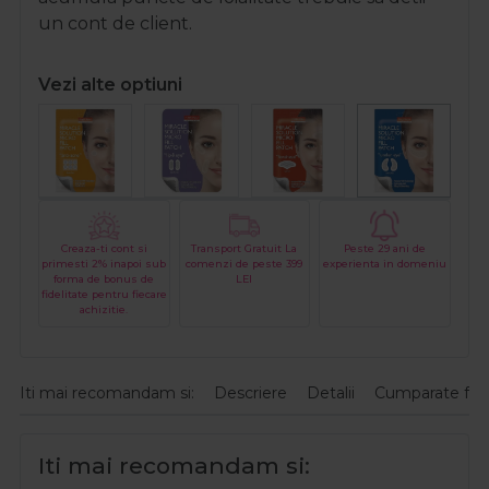
un cont de client.
Vezi alte optiuni
Creaza-ti cont si
Transport Gratuit La
Peste 29 ani de
primesti 2% inapoi sub
comenzi de peste 399
experienta in domeniu
forma de bonus de
LEI
fidelitate pentru fiecare
achizitie.
Iti mai recomandam si:
Descriere
Detalii
Cumparate fre
Iti mai recomandam si: