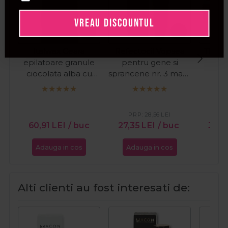
VREAU DISCOUNTUL
Italwax Ceara
Refectocil Vopsea
Thuya
epilatoare granule
pentru gene si
Brow
ciocolata alba cu
sprancene nr. 3 maro
pen
aroma de vanilie Hot
natural 15ml
spra
Film Ciocolata Alba
1kg
PRP:
28,56
LEI
PR
60,91
LEI
/ buc
27,35
LEI
/ buc
32,9
Adauga in cos
Adauga in cos
Ada
Alti clienti au fost interesati de: