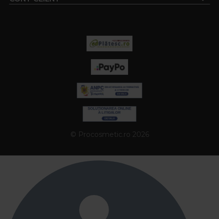
elegant.
La Procosmetic.ro beneficiezi de o selectie atent
aleasa de branduri de top precum Artego, Alfaparf
Milano, Keune si Cotril. Alege chiar acum produsele
profesionale potrivite pentru tine si transforma-ti
rutina de ingrijire a parului intr-o experienta de
salon direct acasa.
Intrebari frecvente:
Ce avantaje ofera utilizarea de produse
profesionale par fata de cosmeticele
© Procosmetic.ro 2026
obisnuite din comert?
Produsele profesionale par sunt formulate cu
ingrediente de calitate superioara care actioneaza
in profunzime, oferind rezultate vizibile pe termen
lung. Ele sunt ideale atat pentru uz personal, cat si
pentru coafor, unde se pune accent pe