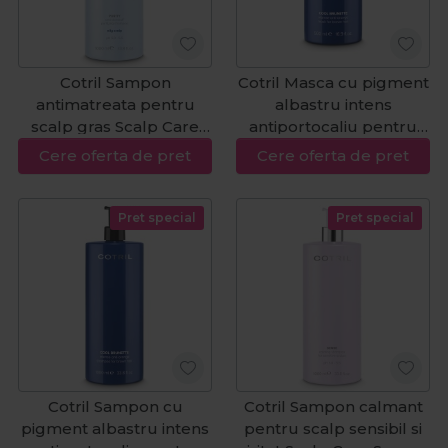
Cotril Sampon
Cotril Masca cu pigment
antimatreata pentru
albastru intens
scalp gras Scalp Care
antiportocaliu pentru
Purity Oil 1000ml
par saten Cool Brunette
Cere oferta de pret
Cere oferta de pret
Intense 500ml
Pret special
Pret special
Cotril Sampon cu
Cotril Sampon calmant
pigment albastru intens
pentru scalp sensibil si