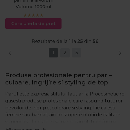
par fin fara volum
Volume 1000ml
Cere oferta de pret
Rezultate de la
1
la
25
din
56
1
2
3
Produse profesionale pentru par –
culoare, ingrijire si styling de top
Parul este expresia stilului tau, iar la Procosmetic.ro
gasesti produse profesionale care raspund tuturor
nevoilor de ingrijire, colorare si styling. Fie ca esti
femeie sau barbat, aici descoperi solutii de calitate
superioara, folosite in saloane, care iti transforma
rutina zilnica intr-o experienta premium.