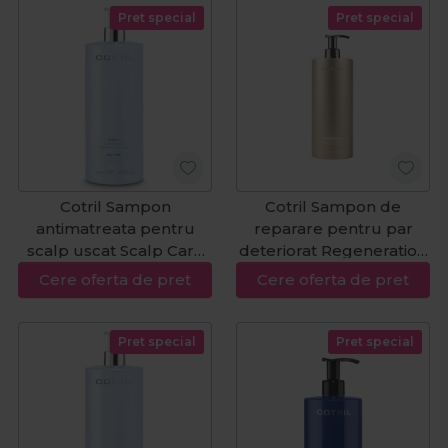
Pret special
Pret special
Cotril Sampon
Cotril Sampon de
antimatreata pentru
reparare pentru par
scalp uscat Scalp Care
deteriorat Regeneration
Purity Dry 1000ml
1000ml
Cere oferta de pret
Cere oferta de pret
Pret special
Pret special