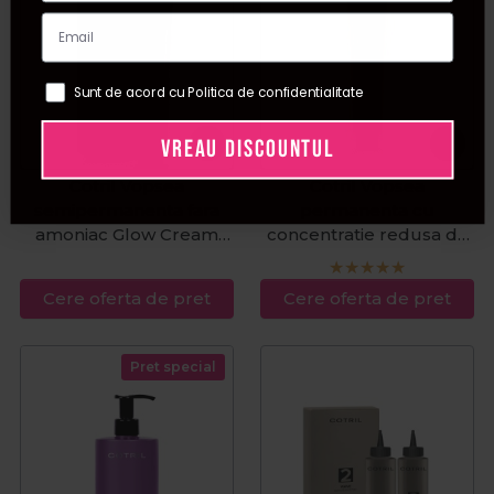
Sunt de acord cu Politica de confidentialitate
VREAU DISCOUNTUL
Cotril Vopsea
Cotril Vopsea
semipermanenta fara
permanenta cu
amoniac Glow Cream
concentratie redusa de
100ml
amoniac Glow One
100ml
Cere oferta de pret
Cere oferta de pret
Pret special