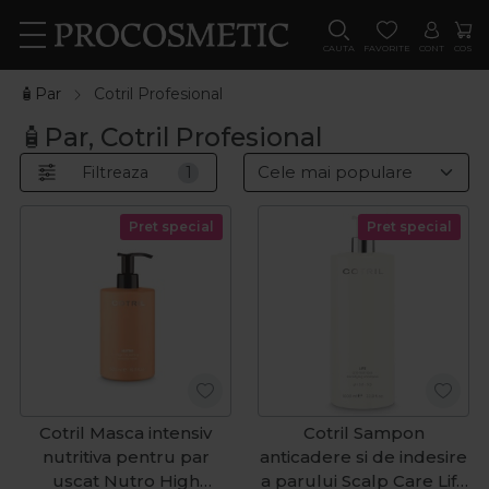
CAUTA
FAVORITE
CONT
COS
🧴Par
Cotril Profesional
🧴Par, Cotril Profesional
Filtreaza
1
Pret special
Pret special
Cotril Masca intensiv
Cotril Sampon
nutritiva pentru par
anticadere si de indesire
uscat Nutro High
a parului Scalp Care Life