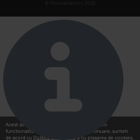
© Procosmetic.ro 2026
O
decolorare cu oxidant de 3
este ideala atunci
cand vrei o schimbare subtila, cu un efect mai
bland asupra firului de par. Femeile care doresc sa
uniformizeze tonul sau sa obtina o deschidere
usoara, fara agresarea parului, aleg aceasta varianta
pentru un rezultat natural si sanatos. 💡
Acest site foloseste cookies pentru a va oferi
functionalitatea dorita. Navigand in continuare, sunteti
de acord cu
Politica de cookies
si cu plasarea de cookies,