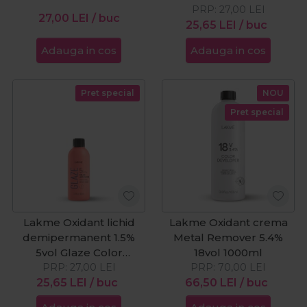
PRP:
27,00
LEI
27,00
LEI
/ buc
25,65
LEI
/ buc
Adauga in cos
Adauga in cos
Pret special
NOU
Pret special
Lakme Oxidant lichid
Lakme Oxidant crema
demipermanent 1.5%
Metal Remover 5.4%
5vol Glaze Color
18vol 1000ml
Activator 60ml
PRP:
27,00
LEI
PRP:
70,00
LEI
25,65
LEI
/ buc
66,50
LEI
/ buc