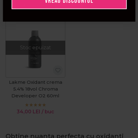
VREAU DISCOUNTUL
Adauga in cos
Adauga in cos
Stoc epuizat
Lakme Oxidant crema
5.4% 18vol Chroma
Developer O2 60ml
34,00
LEI
/ buc
Obtine nuanta perfecta cu oxidanti