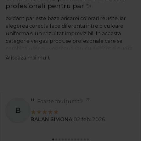
profesionali pentru par
✨
oxidant par
este baza oricarei colorari reusite, iar
alegerea corecta face diferenta intre o culoare
uniforma si un rezultat imprevizibil. In aceasta
categorie vei gasi produse profesionale care se
combina usor cu vopseaua sau cu
oxidant si pudra
decoloranta
, oferind rezultate sigure, protejand in
Afiseaza mai mult
acelasi timp sanatatea firului de par.
decolorare cu oxidant de 6
Oxidantul de 6% este cel mai des folosit in saloane,
fiind potrivit pentru colorari standard, acoperirea
Foarte mulțumită!
parului alb si obtinerea de nuante intense si
B
rezistente. Formula sa echilibrata actioneaza
eficient, fara a agresa excesiv fibra capilara, ceea ce
BALAN SIMONA
02 feb. 2026
il face ideal pentru femeile care isi doresc o culoare
frumoasa si un par sanatos in acelasi timp.