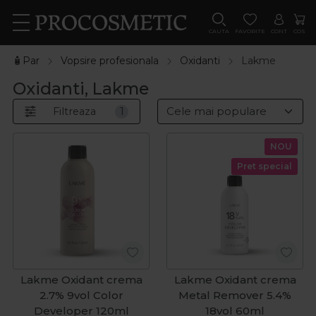
CAUTA
FAVORITE
CONT
COS
🧴Par
Vopsire profesionala
Oxidanti
Lakme
Oxidanti, Lakme
Filtreaza
1
NOU
Pret special
Lakme Oxidant crema
Lakme Oxidant crema
2.7% 9vol Color
Metal Remover 5.4%
Developer 120ml
18vol 60ml