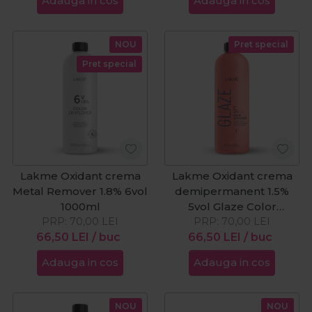
Adauga in cos
Adauga in cos
NOU
Pret special
Pret special
Lakme Oxidant crema
Lakme Oxidant crema
Metal Remover 1.8% 6vol
demipermanent 1.5%
1000ml
5vol Glaze Color
PRP:
70,00
LEI
Activator 1000ml
PRP:
70,00
LEI
66,50
LEI
/ buc
66,50
LEI
/ buc
Adauga in cos
Adauga in cos
NOU
NOU