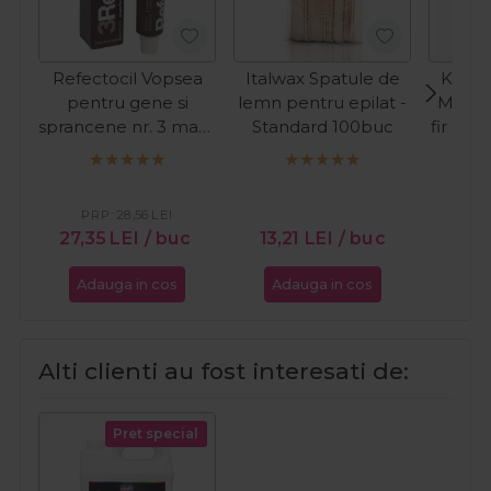
Refectocil Vopsea
Italwax Spatule de
Kiepe
pentru gene si
lemn pentru epilat -
Masina
sprancene nr. 3 maro
Standard 100buc
fir Pre
natural 15ml
C
PR
27
PRP:
28,56
LEI
27,35
LEI
/ buc
13,21
LEI
/ buc
Adauga in cos
Adauga in cos
Ada
Alti clienti au fost interesati de:
Pret special