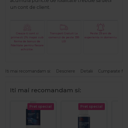
acumula puncte de loialitate trebuie sa detii
un cont de client.
Creaza-ti cont si
Transport Gratuit La
Peste 29 ani de
primesti 2% inapoi sub
comenzi de peste 399
experienta in domeniu
forma de bonus de
LEI
fidelitate pentru fiecare
achizitie.
Iti mai recomandam si:
Descriere
Detalii
Cumparate fre
Iti mai recomandam si:
Pret special
Pret special