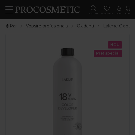
CAUTA
FAVORITE
CONT
COS
🧴Par
Vopsire profesionala
Oxidanti
Lakme Oxidant
NOU
Pret special