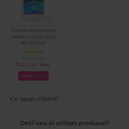
Ronney Professional
Oxidant crema 30vol
9% 5000ml
PRP:
83,55
LEI
71,02
LEI
/ buc
Adauga in cos
Ce spun clientii
Detii sau ai utilizat produsul?