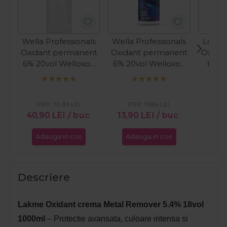
Wella Professionals
Wella Professionals
Londa
Oxidant permanent
Oxidant permanent
Oxida
6% 20vol Welloxon
6% 20vol Welloxon
6% 2
Perfect 1000ml
Perfect 60ml
PRP:
70,85
LEI
PRP:
15,86
LEI
PR
40,90
LEI
/ buc
13,90
LEI
/ buc
31,1
Adauga in cos
Adauga in cos
Ada
Descriere
Lakme Oxidant crema Metal Remover 5.4% 18vol
1000ml
– Protectie avansata, culoare intensa si