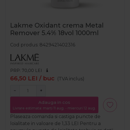
Lakme Oxidant crema Metal
Remover 5.4% 18vol 1000ml
Cod produs
8429421402316
PRP: 70,00
LEI
66,50
LEI
/ buc
(TVA inclus)
−
+
Adauga in cos
Livrare estimata: marți 11 aug. - miercuri 12 aug.
Plaseaza comanda si castiga puncte de
loialitate in valoare de
1,33
LEI
Pentru a