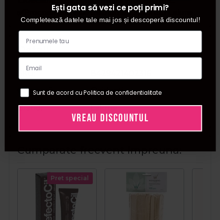
📜Declaratie de conformitate ProCosmetic.
Ești gata să vezi ce poți primi?
✅Procosmetic este distribuitor autorizat Lakme.
Completează datele tale mai jos și descoperă discountul!
Detalii
SKU
8429421402316
Categorii
Oxidanti
Sunt de acord cu Politica de confidentialitate
Brand
Lakme
VREAU DISCOUNTUL
Cumparate frecvent impreuna:
Pret special