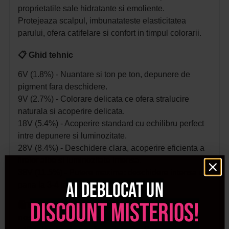
proprietatile sale hidratante si emoliente.
Protejeaza scalpul, imbunatateste elasticitatea
parului, ofera catifelare si confort in timpul colorarii.
📋 Ghid tehnic
6V (1.8%) - Nuantare si ton pe ton, depunere de
pigment fara deschidere.
9V (2.7%) - Colorare delicata ce ofera stralucire
naturala si acoperire delicata.
18V (5.4%) - Acoperire standard cu echilibru perfect
intre depunere si luminozitate.
28V (8.4%) - Deschidere clara, acoperire eficienta a
firelor albe si luminozitate intensa.
38V (11.5%) - Putere maxima; deschidere intensa de
Ai deblocat un
pana la 3-4 tonuri.
discount misterios!
🛍️Toate produsele achizitionate de pe site-ul
nostru sunt originale.