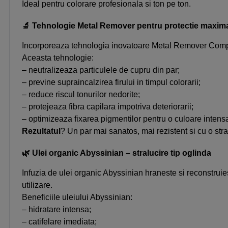
Ideal pentru colorare profesionala si ton pe ton.
🔬 Tehnologie Metal Remover pentru protectie maxim
Incorporeaza tehnologia inovatoare Metal Remover Complex,
Aceasta tehnologie:
– neutralizeaza particulele de cupru din par;
– previne supraincalzirea firului in timpul colorarii;
– reduce riscul tonurilor nedorite;
– protejeaza fibra capilara impotriva deteriorarii;
– optimizeaza fixarea pigmentilor pentru o culoare intensa
Rezultatul
? Un par mai sanatos, mai rezistent si cu o str
🌿 Ulei organic Abyssinian – stralucire tip oglinda
Infuzia de ulei organic Abyssinian hraneste si reconstruies
utilizare.
Beneficiile uleiului Abyssinian:
– hidratare intensa;
– catifelare imediata;