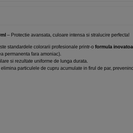
0ml
– Protectie avansata, culoare intensa si stralucire perfecta!
 standardele colorarii profesionale printr-o
formula inovatoa
ea permanenta fara amoniac).
ilare si rezultate uniforme de lunga durata.
ina particulele de cupru acumulate in firul de par, prevenind re