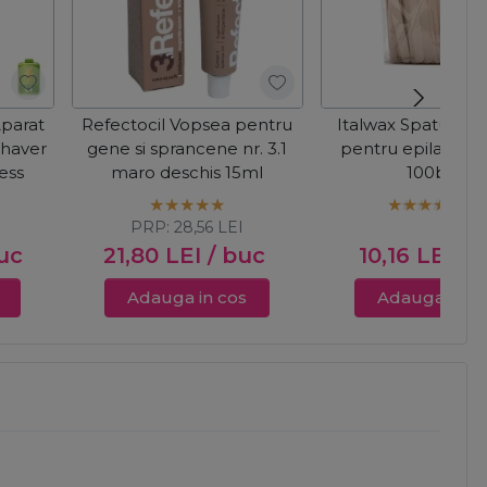
Aparat
Refectocil Vopsea pentru
Italwax Spatule d
 Shaver
gene si sprancene nr. 3.1
pentru epilat - 
ess
maro deschis 15ml
100buc
I
PRP:
28,56
LEI
uc
21,80
LEI
/ buc
10,16
LEI
/ 
Adauga in cos
Adauga in c