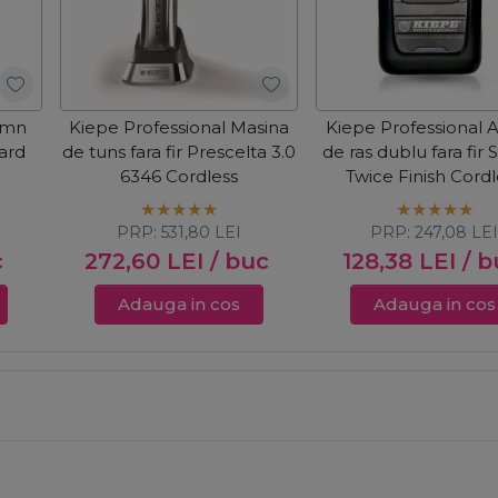
emn
Kiepe Professional Masina
Kiepe Professional 
dard
de tuns fara fir Prescelta 3.0
de ras dublu fara fir
6346 Cordless
Twice Finish Cordl
PRP:
531,80
LEI
PRP:
247,08
LE
c
272,60
LEI
/ buc
128,38
LEI
/ b
Adauga in cos
Adauga in cos