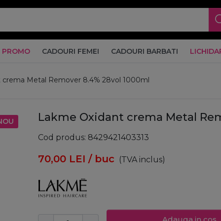
PROMO
CADOURI FEMEI
CADOURI BARBATI
LICHIDA
 crema Metal Remover 8.4% 28vol 1000ml
Lakme Oxidant crema Metal Rem
NOU
Cod produs
8429421403313
70,00
LEI
/ buc
(TVA inclus)
Adauga in cos