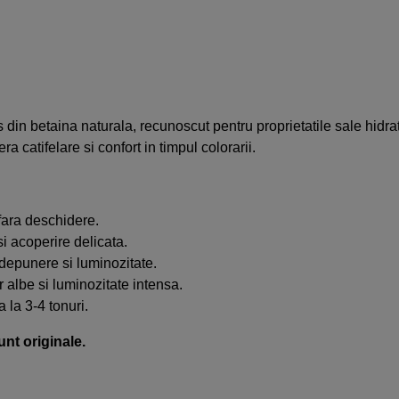
 din betaina naturala, recunoscut pentru proprietatile sale hidra
a catifelare si confort in timpul colorarii.
fara deschidere.
si acoperire delicata.
 depunere si luminozitate.
r albe si luminozitate intensa.
la 3-4 tonuri.
unt originale.