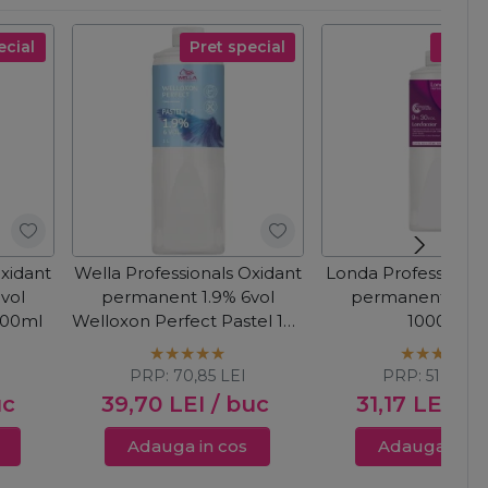
ecial
Pret special
Pret s
Oxidant
Wella Professionals Oxidant
Londa Professional
vol
permanent 1.9% 6vol
permanent 9% 3
000ml
Welloxon Perfect Pastel 1+2
1000ml
1000ml
PRP:
70,85
LEI
PRP:
51,82
LE
uc
39,70
LEI
/ buc
31,17
LEI
/ 
Adauga in cos
Adauga in c