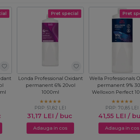
ial
Pret special
Pret sp
idant
Londa Professional Oxidant
Wella Professionals 
ol
permanent 6% 20vol
permanent 9% 30
0ml
1000ml
Welloxon Perfect 1
PRP:
51,82
LEI
PRP:
70,85
LEI
c
31,17
LEI
/ buc
41,55
LEI
/ b
Adauga in cos
Adauga in cos