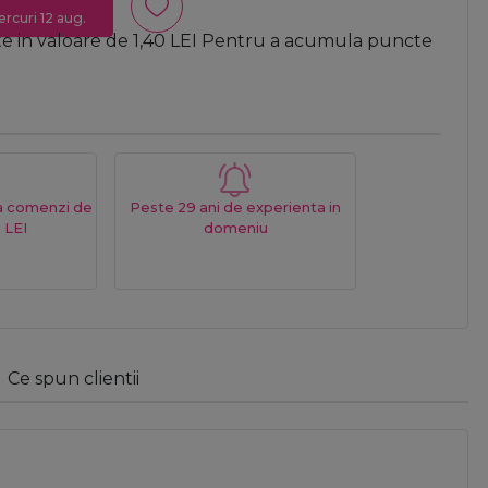
ercuri 12 aug.
te in valoare de
1,40
LEI
Pentru a acumula puncte
La comenzi de
Peste 29 ani de experienta in
 LEI
domeniu
Ce spun clientii