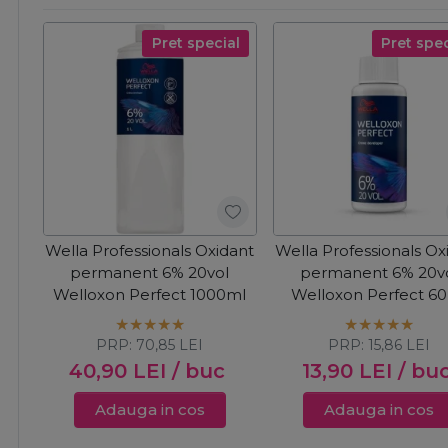
Pret special
Pret spec
Wella Professionals Oxidant
Wella Professionals Ox
permanent 6% 20vol
permanent 6% 20v
Welloxon Perfect 1000ml
Welloxon Perfect 6
PRP:
70,85
LEI
PRP:
15,86
LEI
40,90
LEI
/ buc
13,90
LEI
/ bu
Adauga in cos
Adauga in cos