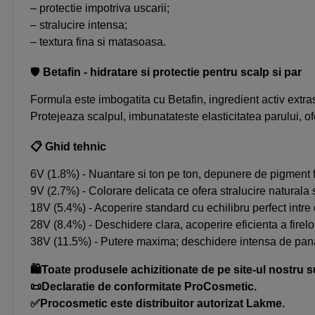
– protectie impotriva uscarii;
– stralucire intensa;
– textura fina si matasoasa.
🛡️
Betafin - hidratare si protectie pentru scalp si par
Formula este imbogatita cu Betafin, ingredient activ extras
Protejeaza scalpul, imbunatateste elasticitatea parului, ofer
📋 Ghid tehnic
6V (1.8%) - Nuantare si ton pe ton, depunere de pigment 
9V (2.7%) - Colorare delicata ce ofera stralucire naturala 
18V (5.4%) - Acoperire standard cu echilibru perfect intre
28V (8.4%) - Deschidere clara, acoperire eficienta a firelo
38V (11.5%) - Putere maxima; deschidere intensa de pana 
🛍️Toate produsele achizitionate de pe site-ul nostru s
📜Declaratie de conformitate ProCosmetic.
✅Procosmetic este distribuitor autorizat Lakme.