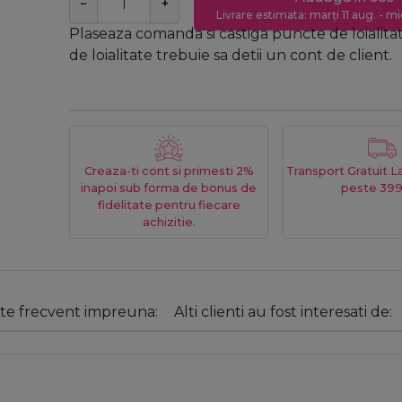
−
+
Livrare estimata: marți 11 aug. - mi
Plaseaza comanda si castiga puncte de loialita
de loialitate trebuie sa detii un cont de client.
Creaza-ti cont si primesti 2%
Transport Gratuit 
inapoi sub forma de bonus de
peste 399
fidelitate pentru fiecare
achizitie.
e frecvent impreuna:
Alti clienti au fost interesati de: