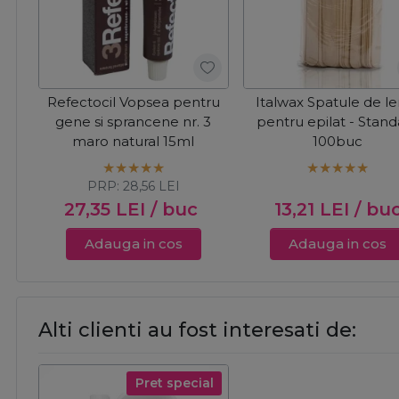
Refectocil Vopsea pentru
Italwax Spatule de l
gene si sprancene nr. 3
pentru epilat - Stan
maro natural 15ml
100buc
PRP:
28,56
LEI
27,35
LEI
/ buc
13,21
LEI
/ bu
Adauga in cos
Adauga in cos
Alti clienti au fost interesati de:
Pret special