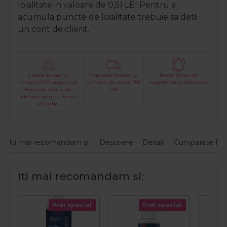
loialitate in valoare de
0,51
LEI
Pentru a
acumula puncte de loialitate trebuie sa detii
un cont de client.
Creaza-ti cont si
Transport Gratuit La
Peste 29 ani de
primesti 2% inapoi sub
comenzi de peste 399
experienta in domeniu
forma de bonus de
LEI
fidelitate pentru fiecare
achizitie.
Iti mai recomandam si:
Descriere
Detalii
Cumparate fre
Iti mai recomandam si:
Pret special
Pret special