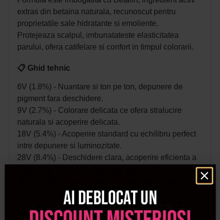
extras din betaina naturala, recunoscut pentru
proprietatile sale hidratante si emoliente.
Protejeaza scalpul, imbunatateste elasticitatea
parului, ofera catifelare si confort in timpul colorarii.
📋 Ghid tehnic
6V (1.8%) - Nuantare si ton pe ton, depunere de
pigment fara deschidere.
9V (2.7%) - Colorare delicata ce ofera stralucire
naturala si acoperire delicata.
18V (5.4%) - Acoperire standard cu echilibru perfect
intre depunere si luminozitate.
28V (8.4%) - Deschidere clara, acoperire eficienta a
firelor albe si luminozitate intensa.
38V (11.5%) - Putere maxima; deschidere intensa de
Ai deblocat un
pana la 3-4 tonuri.
🛍️Toate produsele achizitionate de pe site-ul