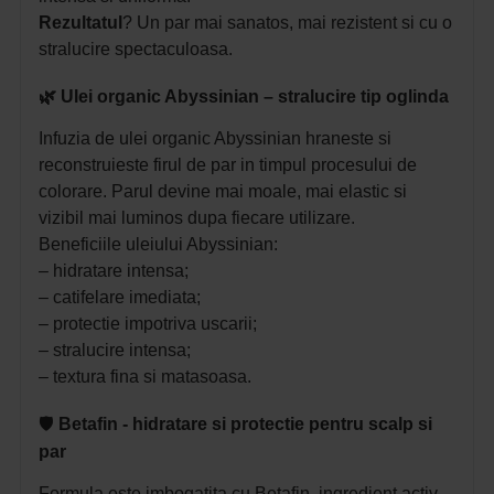
Rezultatul
? Un par mai sanatos, mai rezistent si cu o
stralucire spectaculoasa.
🌿 Ulei organic Abyssinian – stralucire tip oglinda
Infuzia de ulei organic Abyssinian hraneste si
reconstruieste firul de par in timpul procesului de
colorare. Parul devine mai moale, mai elastic si
vizibil mai luminos dupa fiecare utilizare.
Beneficiile uleiului Abyssinian:
– hidratare intensa;
– catifelare imediata;
– protectie impotriva uscarii;
– stralucire intensa;
– textura fina si matasoasa.
🛡️
Betafin - hidratare si protectie pentru scalp si
par
Formula este imbogatita cu Betafin, ingredient activ