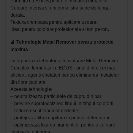
Formula cu EDDS pentru eliminarea metalelor.
Culoare intensa si uniforma, stralucire de lunga
durata.
Textura cremoasa pentru aplicare usoara.
Ideal pentru colorare profesionala si ton pe ton.
🔬 Tehnologie Metal Remover pentru protectie
maxima
Incorporeaza tehnologia inovatoare Metal Remover
Complex, formulata cu EDDS - unul dintre cei mai
eficienti agenti chelatori pentru eliminarea metalelor
din fibra capilara.
Aceasta tehnologie:
– neutralizeaza particulele de cupru din par;
– previne supraincalzirea firului in timpul colorarii;
– reduce riscul tonurilor nedorite;
– protejeaza fibra capilara impotriva deteriorarii;
– optimizeaza fixarea pigmentilor pentru o culoare
intensa si uniforma.