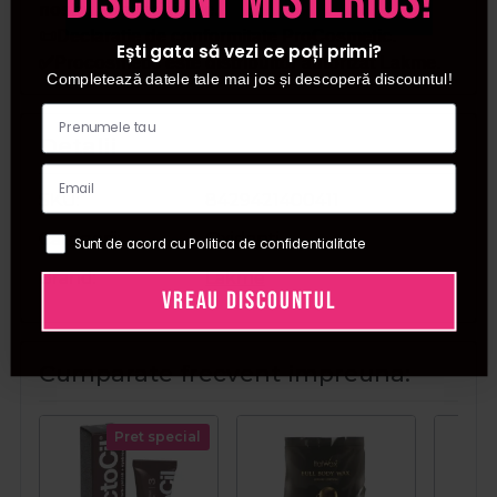
discount misterios!
nostru sunt originale.
📜Declaratie de conformitate ProCosmetic.
Ești gata să vezi ce poți primi?
✅Procosmetic este distribuitor autorizat Lakme.
Completează datele tale mai jos și descoperă discountul!
Detalii
SKU
8429421400411
Categorii
Oxidanti
Sunt de acord cu Politica de confidentialitate
Brand
Lakme
VREAU DISCOUNTUL
Cumparate frecvent impreuna:
Pret special