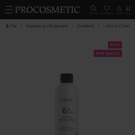
CAUTA
FAVORITE
CONT
COS
🧴Par
Vopsire profesionala
Oxidanti
Lakme Oxidant
NOU
Pret special