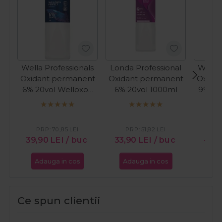
Wella Professionals
Londa Professional
Wella 
Oxidant permanent
Oxidant permanent
Oxida
6% 20vol Welloxon
6% 20vol 1000ml
9% 30
Perfect 1000ml
Perf
PRP:
70,85
LEI
PRP:
51,82
LEI
PR
39,90
LEI
/ buc
33,90
LEI
/ buc
41,5
Adauga in cos
Adauga in cos
Ada
Ce spun clientii