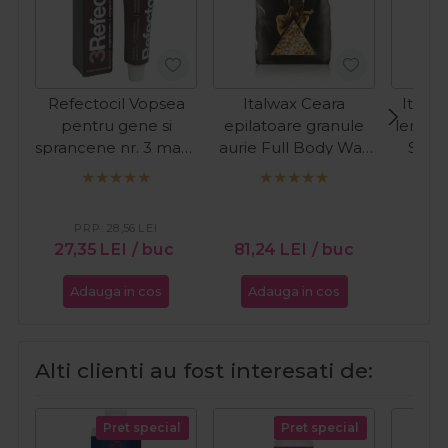
Refectocil Vopsea
Italwax Ceara
Italw
pentru gene si
epilatoare granule
lemn p
sprancene nr. 3 maro
aurie Full Body Wax
Stan
natural 15ml
Luxury Premium 1kg
PRP:
28,56
LEI
27,35
LEI
/ buc
81,24
LEI
/ buc
13,2
Adauga in cos
Adauga in cos
Ada
Alti clienti au fost interesati de:
Pret special
Pret special