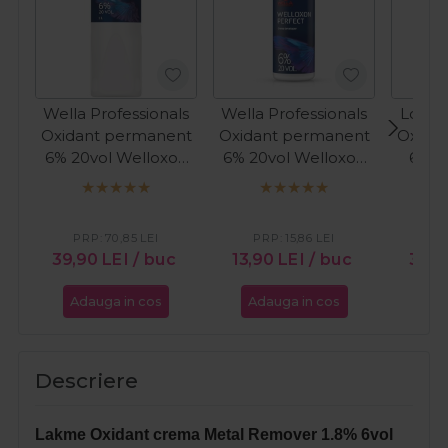
Wella Professionals
Wella Professionals
Londa
Oxidant permanent
Oxidant permanent
Oxida
6% 20vol Welloxon
6% 20vol Welloxon
6% 2
Perfect 1000ml
Perfect 60ml
PRP:
70,85
LEI
PRP:
15,86
LEI
PR
39,90
LEI
/ buc
13,90
LEI
/ buc
33,9
Adauga in cos
Adauga in cos
Ada
Descriere
Lakme Oxidant crema Metal Remover 1.8% 6vol