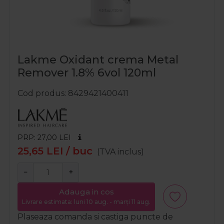
Lakme Oxidant crema Metal
Remover 1.8% 6vol 120ml
Cod produs
8429421400411
PRP: 27,00
LEI
25,65
LEI
/ buc
(TVA inclus)
−
+
Adauga in cos
Livrare estimata: luni 10 aug. - marți 11 aug.
Plaseaza comanda si castiga puncte de