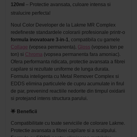
120ml
– Protectie avansata, culoare intensa si
stralucire perfecta!
Noul Color Developer de la Lakme MR Complex
redefineste standardele colorarii profesionale printr-o
formula inovatoare 3-in-1
, compatibila cu gamele
Collage
(vopsea permanenta),
Gloss
(vopsea ton pe
ton) si
Chroma
(vopsea permanenta fara amoniac).
Ofera performanta ridicata, protectie avansata a fibrei
capilare si rezultate uniforme de lunga durata.
Formula inteligenta cu Metal Remover Complex si
EDDS elimina particulele de cupru acumulate in firul
de par, prevenind reactiile nedorite din timpul oxidarii
si protejand intens structura parului.
🌟 Beneficii
Compatibilitate cu toate serviciile de colorare Lakme.
Protectie avansata a fibrei capilare si a scalpului.