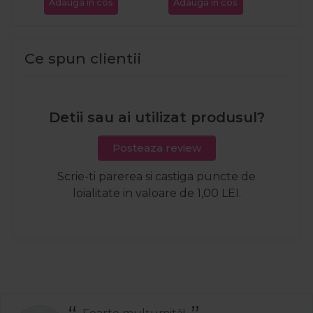
Adauga in cos
Adauga in cos
Ada
Ce spun clientii
Detii sau ai utilizat produsul?
Posteaza review
Scrie-ti parerea si castiga puncte de
loialitate in valoare de 1,00 LEI.