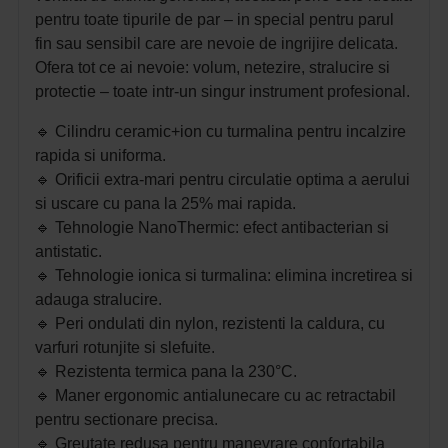
pentru toate tipurile de par – in special pentru parul
fin sau sensibil care are nevoie de ingrijire delicata.
Ofera tot ce ai nevoie: volum, netezire, stralucire si
protectie – toate intr-un singur instrument profesional.
🔹 Cilindru ceramic+ion cu turmalina pentru incalzire
rapida si uniforma.
🔹 Orificii extra-mari pentru circulatie optima a aerului
si uscare cu pana la 25% mai rapida.
🔹 Tehnologie NanoThermic: efect antibacterian si
antistatic.
🔹 Tehnologie ionica si turmalina: elimina incretirea si
adauga stralucire.
🔹 Peri ondulati din nylon, rezistenti la caldura, cu
varfuri rotunjite si slefuite.
🔹 Rezistenta termica pana la 230°C.
🔹 Maner ergonomic antialunecare cu ac retractabil
pentru sectionare precisa.
🔹 Greutate redusa pentru manevrare confortabila