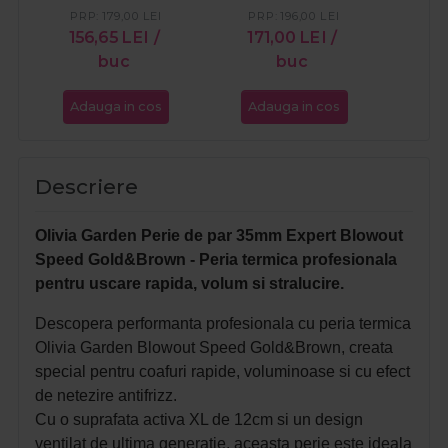
PRP:
179,00
LEI
PRP:
196,00
LEI
PR
156,65
LEI
/
171,00
LEI
/
21
buc
buc
Adauga in cos
Adauga in cos
Ada
Descriere
Olivia Garden Perie de par 35mm Expert Blowout
Speed Gold&Brown - Peria termica profesionala
pentru uscare rapida, volum si stralucire.
Descopera performanta profesionala cu peria termica
Olivia Garden Blowout Speed Gold&Brown, creata
special pentru coafuri rapide, voluminoase si cu efect
de netezire antifrizz.
Cu o suprafata activa XL de 12cm si un design
ventilat de ultima generatie, aceasta perie este ideala