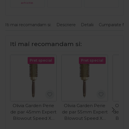
achizitie.
Iti mai recomandam si:
Descriere
Detalii
Cumparate fre
Iti mai recomandam si:
Pret special
Pret special
Olivia Garden Perie
Olivia Garden Perie
Olivia
de par 45mm Expert
de par 55mm Expert
de par
Blowout Speed XL
Blowout Speed XL
Blowo
Gold
Gold