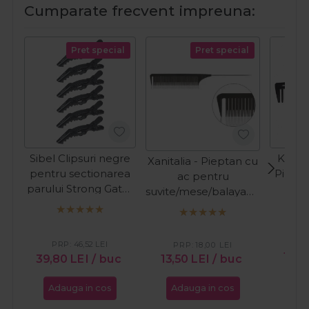
Cumparate frecvent impreuna:
Pret special
Pret special
Sibel Clipsuri negre
Kiepe
Xanitalia - Pieptan cu
pentru sectionarea
Piepta
ac pentru
parului Strong Gator
car
suvite/mese/balayage
11cm 6buc
Ca
26cm
PR
PRP:
46,52
LEI
PRP:
18,00
LEI
15,9
39,80
LEI
/ buc
13,50
LEI
/ buc
Adauga in cos
Adauga in cos
Ada