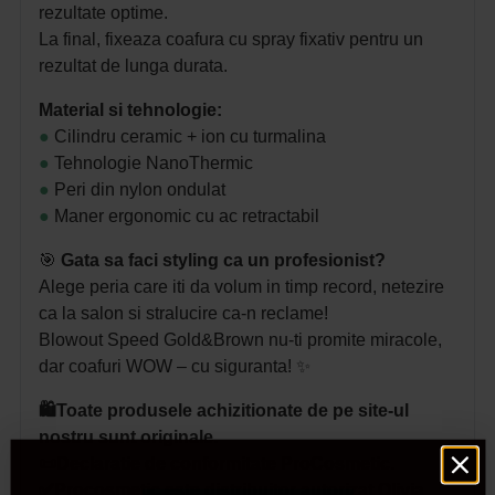
rezultate optime.
La final, fixeaza coafura cu spray fixativ pentru un
rezultat de lunga durata.
Material si tehnologie:
●
Cilindru ceramic + ion cu turmalina
●
Tehnologie NanoThermic
●
Peri din nylon ondulat
●
Maner ergonomic cu ac retractabil
🎯
Gata sa faci styling ca un profesionist?
Alege peria care iti da volum in timp record, netezire
ca la salon si stralucire ca-n reclame!
Blowout Speed Gold&Brown
nu-ti promite miracole,
dar coafuri WOW – cu siguranta! ✨
🛍️Toate produsele achizitionate de pe site-ul
nostru sunt originale.
📜Declaratie de conformitate ProCosmetic.
✅Procosmetic este distribuitor autorizat Olivia