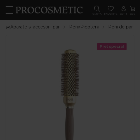
CAUTA
FAVORITE
CONT
COS
✂️Aparate si accesorii par
Perii/Piepteni
Perii de par
Pret special