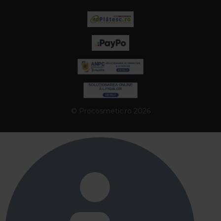
© Procosmetic.ro 2026