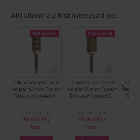
Alti clienti au fost interesati de:
Pret special
Pret special
Olivia Garden Perie
Olivia Garden Perie
Olivia
de par 45mm Expert
de par 55mm Expert
de par
Blowout Speed XL
Blowout Speed XL
Blowo
Gold
Gold
PRP:
179,00
LEI
PRP:
196,00
LEI
PR
156,65
LEI
/
171,00
LEI
/
21
buc
buc