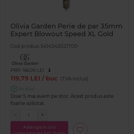
Olivia Garden Perie de par 35mm
Expert Blowout Speed XL Gold
Cod produs
5414343021700
PRP: 166,00
LEI
119,79
LEI
/ buc
(TVA inclus)
In stoc
Doar 5 mai avem pe stoc. Acest produs este
foarte solicitat.
−
+
Adauga in cos
Livrare estimata: luni, 10 aug.