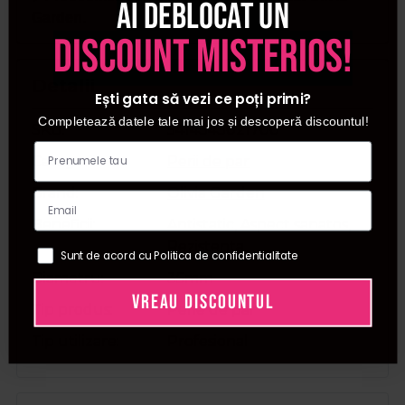
Ai deblocat un
Garden.
discount misterios!
Detalii
Ești gata să vezi ce poți primi?
Completează datele tale mai jos și descoperă discountul!
SKU
5414343021700
Categorii
Perii de par
Brand
Olivia Garden
Beneficii
Antistatic, Aspect sanatos,
Rezistenta
Sunt de acord cu Politica de confidentialitate
Diametru
35mm
VREAU DISCOUNTUL
Tip produs
Perie de par
Tip utilizare
Profesional