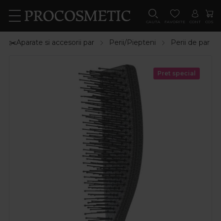
CAUTA
FAVORITE
CONT
COS
✂️Aparate si accesorii par
Perii/Piepteni
Perii de par
Pret special