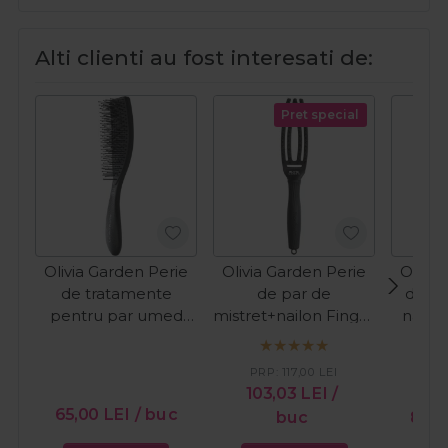
Alti clienti au fost interesati de:
Pret special
Olivia Garden Perie
Olivia Garden Perie
Olivia
de tratamente
de par de
de pa
pentru par umed
mistret+nailon Finger
nailo
Essential Style Blend
Combo Small Black
Rectan
Black
PRP:
117,00
LEI
103,03
LEI
/
65,00
LEI
/ buc
buc
87,