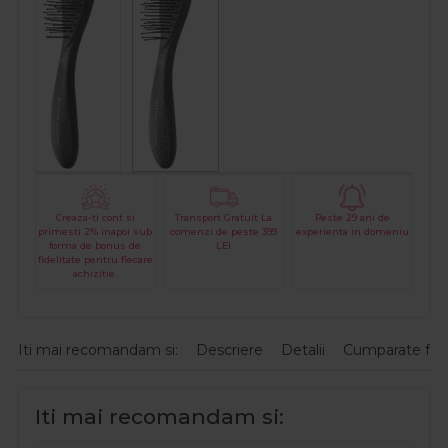
Creaza-ti cont si
Transport Gratuit La
Peste 29 ani de
primesti 2% inapoi sub
comenzi de peste 399
experienta in domeniu
forma de bonus de
LEI
fidelitate pentru fiecare
achizitie.
Iti mai recomandam si:
Descriere
Detalii
Cumparate fre
Iti mai recomandam si: