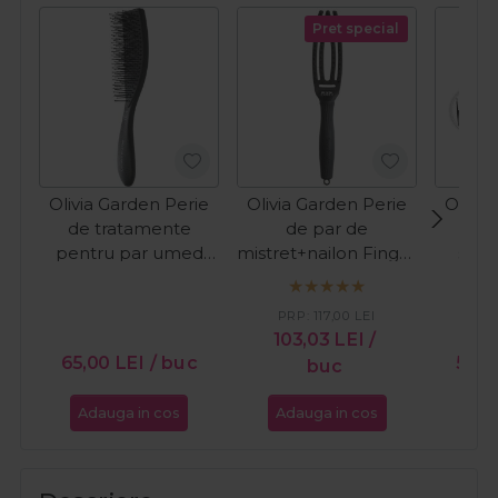
Pret special
Olivia Garden Perie
Olivia Garden Perie
Olivia
de tratamente
de par de
pen
pentru par umed
mistret+nailon Finger
stru
Essential Style Blend
Combo Small Black
Essent
Black
Medi
PRP:
117,00
LEI
103,03
LEI
/
PR
65,00
LEI
/ buc
56,0
buc
Adauga in cos
Adauga in cos
Ada