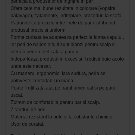
perfecta a produselor de ingrijire in par.
Ofera cele mai bune rezultate in colorare (vopsire,
balayage), tratamente, indreptare, proceduri la scafa.
Patrunde cu precizie intre firele de par distribuind
produsul precis si uniform.
Forma curbata se adapteaza perfect la forma capului,
iar peri de nailon nituiti sunt blanzi pentru scalp si
ofera o periere delicata a parului.
Indeparteaza produsul in exces si il redistribuie acolo
unde este necesar.
Cu manerul ergonomic, fara sudura, peria se
potrivește confortabil in mana.
Poate fi utilizata atat pe parul umed cat si pe parul
uscat.
Extrem de confortabila pentru par si scalp.
7 randuri de peri.
Material rezistent la pete si la substante chimice.
Usor de curatat. 