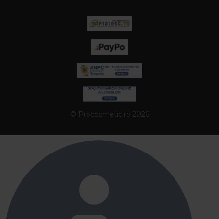
© Procosmetic.ro 2026