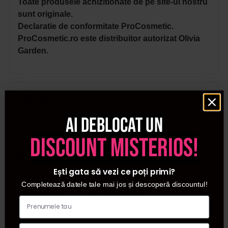
Toate produsele achizitionate de pe site-ul nostru
sunt originale.
Declaratie de conformitate ProCosmetic.
ProCosmetic.ro este distribuitor autorizat Olivia
Garden.
Detalii
Ai deblocat un
SKU
5414343020833
discount misterios!
Categorii
Perii de par
Brand
Olivia Garden
Ești gata să vezi ce poți primi?
Beneficii
Confort, Rezistenta
Completează datele tale mai jos și descoperă discountul!
Tip produs
Perie de par
Tip utilizare
Profesional