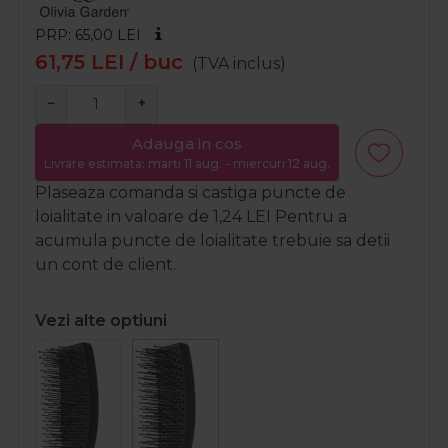
PRP: 65,00
LEI
61,75
LEI
/ buc
(TVA inclus)
−
+
Adauga in cos
Livrare estimata: marți 11 aug. - miercuri 12 aug.
Plaseaza comanda si castiga puncte de
loialitate in valoare de
1,24
LEI
Pentru a
acumula puncte de loialitate trebuie sa detii
un cont de client.
Vezi alte optiuni